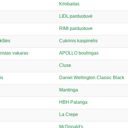
Kilobaitas
LIDL parduotuvė
RIMI parduotuvė
kštės
Cukrinis kaspinėlis
istas vakaras
APOLLO boulingas
Cluse
is
Daniel Wellington Classic Black
Mantinga
HBH Palanga
La Crepe
McDonald's