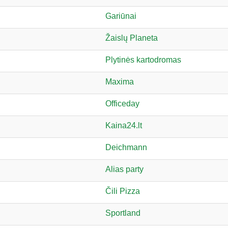
Gariūnai
Žaislų Planeta
Plytinės kartodromas
Maxima
Officeday
Kaina24.lt
Deichmann
Alias party
Čili Pizza
Sportland