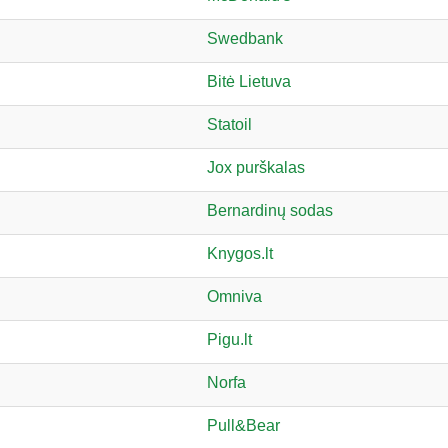
Swedbank
Bitė Lietuva
Statoil
Jox purškalas
Bernardinų sodas
Knygos.lt
Omniva
Pigu.lt
Norfa
Pull&Bear