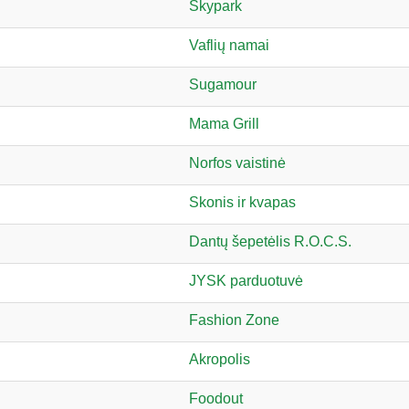
Skypark
Vaflių namai
Sugamour
Mama Grill
Norfos vaistinė
Skonis ir kvapas
Dantų šepetėlis R.O.C.S.
JYSK parduotuvė
Fashion Zone
Akropolis
Foodout