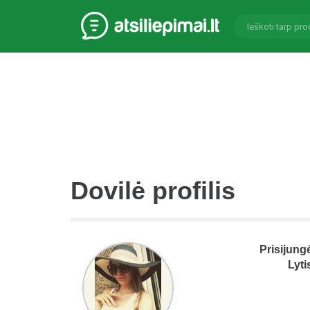
Dovilė profilis
Prisijung
Lyti