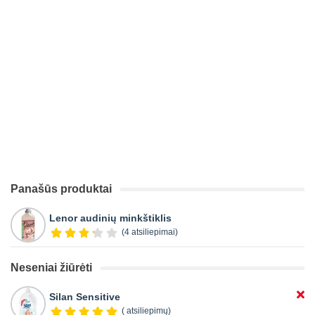
Panašūs produktai
Lenor audinių minkštiklis
(4 atsiliepimai)
Neseniai žiūrėti
Silan Sensitive
( atsiliepimų)