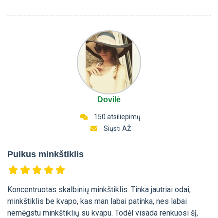
Dovilė
150 atsiliepimų
Siųsti AŽ
Puikus minkštiklis
Koncentruotas skalbinių minkštiklis. Tinka jautriai odai,
minkštiklis be kvapo, kas man labai patinka, nes labai
nemėgstu minkštiklių su kvapu. Todėl visada renkuosi šį,