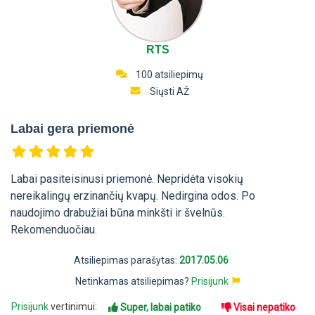
RTS
100 atsiliepimų
Siųsti AŽ
Labai gera priemonė
Labai pasiteisinusi priemonė. Nepridėta visokių
nereikalingų erzinančių kvapų. Nedirgina odos. Po
naudojimo drabužiai būna minkšti ir švelnūs.
Rekomenduočiau.
Atsiliepimas parašytas:
2017.05.06
Netinkamas atsiliepimas?
Prisijunk
Prisijunk
vertinimui:
Super, labai patiko
Visai nepatiko