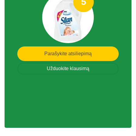
5
Parašykite atsiliepimą
Užduokite klausimą