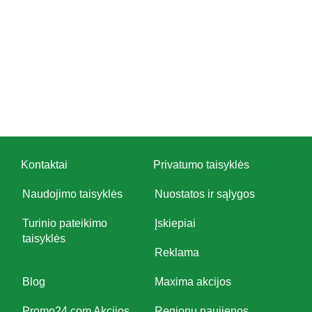
Kontaktai
Privatumo taisyklės
Naudojimo taisyklės
Nuostatos ir sąlygos
Turinio pateikimo
Įskiepiai
taisyklės
Reklama
Blog
Maxima akcijos
Promo24.com Akcijos
Regionų naujienos