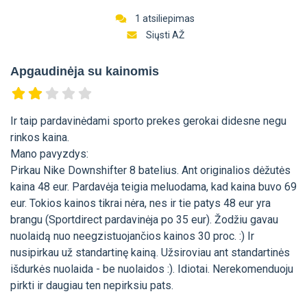
1 atsiliepimas
Siųsti AŽ
Apgaudinėja su kainomis
Ir taip pardavinėdami sporto prekes gerokai didesne negu
rinkos kaina.
Mano pavyzdys:
Pirkau Nike Downshifter 8 batelius. Ant originalios dėžutės
kaina 48 eur. Pardavėja teigia meluodama, kad kaina buvo 69
eur. Tokios kainos tikrai nėra, nes ir tie patys 48 eur yra
brangu (Sportdirect pardavinėja po 35 eur). Žodžiu gavau
nuolaidą nuo neegzistuojančios kainos 30 proc. :) Ir
nusipirkau už standartinę kainą. Užsiroviau ant standartinės
išdurkės nuolaida - be nuolaidos :). Idiotai. Nerekomenduoju
pirkti ir daugiau ten nepirksiu pats.