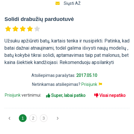
Siųsti AŽ
Solidi drabužių parduotuvė
Užsuku apžiūrėti batų, kartais tenka ir nusipirkti. Patinka, kad
batai dažnai atnaujinami, todėl galima išvysti naujų modelių ,
batų kokybė tikrai solidi, aptarnavimas taip pat malonus, bet
kaina šiektiek kandžiojasi. Rekomenduoju apsilankyti
Atsiliepimas parašytas:
2017.05.10
Netinkamas atsiliepimas?
Prisijunk
Prisijunk
vertinimui:
Super, labai patiko
Visai nepatiko
‹
›
1
2
3