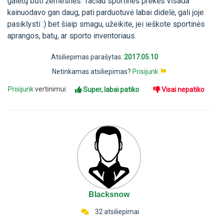
galėtų būti žemesnės. Tačiau sportinės prekės visada
kainuodavo gan daug, pati parduotuvė labai didelė, gali joje
pasiklysti :) bet šiaip smagu, užeikite, jei ieškote sportinės
aprangos, batų, ar sporto inventoriaus.
Atsiliepimas parašytas:
2017.05.10
Netinkamas atsiliepimas?
Prisijunk
Prisijunk
vertinimui:
Super, labai patiko
Visai nepatiko
Blacksnow
32 atsiliepimai