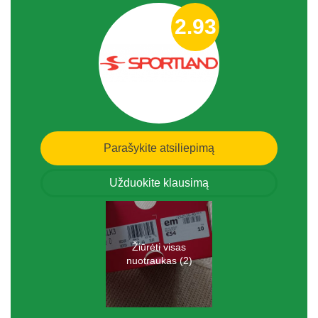
2.93
Parašykite atsiliepimą
Užduokite klausimą
Žiūrėti visas
nuotraukas (2)