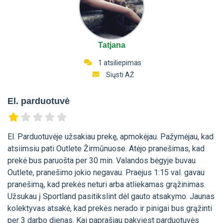
Tatjana
1 atsiliepimas
Siųsti AŽ
El. parduotuvė
El. Parduotuvėje užsakiau prekę, apmokėjau. Pažymėjau, kad
atsiimsiu pati Outlete Žirmūnuose. Atėjo pranešimas, kad
prekė bus paruošta per 30 min. Valandos bėgyje buvau
Outlete, pranešimo jokio negavau. Praejus 1:15 val. gavau
pranešimą, kad prekės neturi arba atliekamas grąžinimas.
Užsukau į Sportland pasitikslint dėl gauto atsakymo. Jaunas
kolektyvas atsakė, kad prekės nerado ir pinigai bus grąžinti
per 3 darbo dienas. Kai paprašiau pakviest parduotuvės