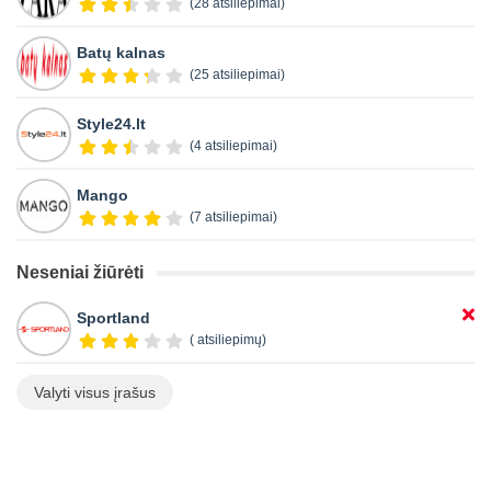
(28 atsiliepimai)
Batų kalnas
(25 atsiliepimai)
Style24.lt
(4 atsiliepimai)
Mango
(7 atsiliepimai)
Neseniai žiūrėti
Sportland
( atsiliepimų)
Valyti visus įrašus