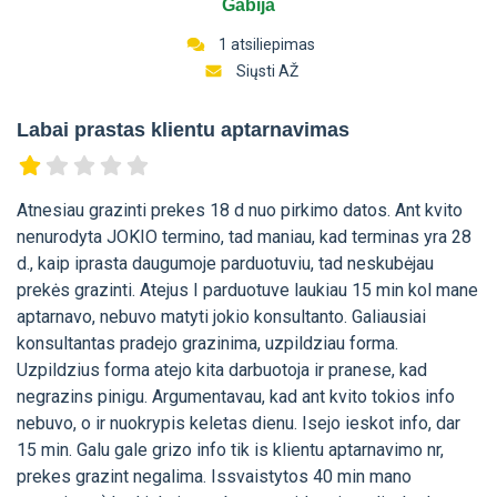
Gabija
1 atsiliepimas
Siųsti AŽ
Labai prastas klientu aptarnavimas
Atnesiau grazinti prekes 18 d nuo pirkimo datos. Ant kvito
nenurodyta JOKIO termino, tad maniau, kad terminas yra 28
d., kaip iprasta daugumoje parduotuviu, tad neskubėjau
prekės grazinti. Atejus I parduotuve laukiau 15 min kol mane
aptarnavo, nebuvo matyti jokio konsultanto. Galiausiai
konsultantas pradejo grazinima, uzpildziau forma.
Uzpildzius forma atejo kita darbuotoja ir pranese, kad
negrazins pinigu. Argumentavau, kad ant kvito tokios info
nebuvo, o ir nuokrypis keletas dienu. Isejo ieskot info, dar
15 min. Galu gale grizo info tik is klientu aptarnavimo nr,
prekes grazint negalima. Issvaistytos 40 min mano