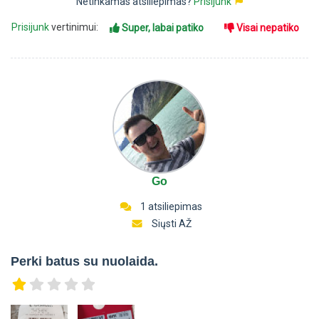
Netinkamas atsiliepimas?
Prisijunk
Prisijunk
vertinimui:
Super, labai patiko
Visai nepatiko
Go
1 atsiliepimas
Siųsti AŽ
Perki batus su nuolaida.