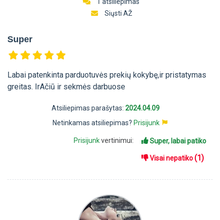
1 atsiliepimas
Siųsti AŽ
Super
Labai patenkinta parduotuvės prekių kokybę,ir pristatymas
greitas. IrAčiū ir sekmės darbuose
Atsiliepimas parašytas:
2024.04.09
Netinkamas atsiliepimas?
Prisijunk
Prisijunk
vertinimui:
Super, labai patiko
(1)
Visai nepatiko