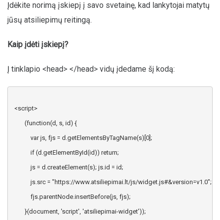
Įdėkite norimą įskiepį į savo svetainę, kad lankytojai matytų
jūsų atsiliepimų reitingą.
Kaip įdėti įskiepį?
Į tinklapio <head> </head> vidų įdedame šį kodą:
 <script>
        (function(d, s, id) {
            var js, fjs = d.getElementsByTagName(s)[0];
            if (d.getElementById(id)) return;
            js = d.createElement(s); js.id = id;
            js.src = "https://www.atsiliepimai.lt/js/widget.js#&version=v1.0";
            fjs.parentNode.insertBefore(js, fjs);
        }(document, 'script', 'atsiliepimai-widget'));