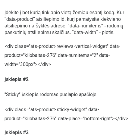
Įdėkite į bet kurią tinklapio vietą žemiau esantį kodą. Kur
"data-product" atsiliepimo id, kurį pamatysite kiekvieno
atsiliepimo naršyklės adrese. "data-numitems" - rodomų
paskutinių atsiliepimų skaičius. "data-width" - plotis.
<div class="ats-product-reviews-vertical-widget" data-
product="kilobaitas-276" data-numitems="2" data-
width="300px"></div>
Įskiepis #2
"Sticky" įskiepis rodomas puslapio apačioje.
<div class="ats-product-sticky-widget" data-
product="kilobaitas-276" data-place="bottom-right"></div>
Įskiepis #3