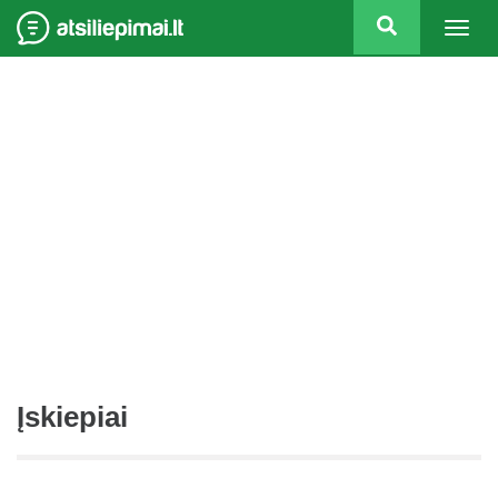
Togg
navig
Įskiepiai