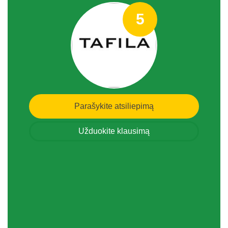
5
Parašykite atsiliepimą
Užduokite klausimą