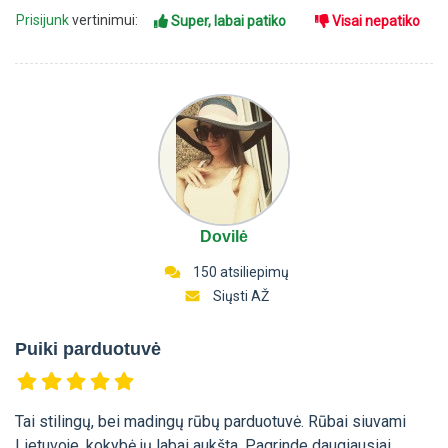
Prisijunk
vertinimui:
Super, labai patiko
Visai nepatiko
Dovilė
150 atsiliepimų
Siųsti AŽ
Puiki parduotuvė
Tai stilingų, bei madingų rūbų parduotuvė. Rūbai siuvami
Lietuvoje, kokybė jų labai aukšta. Pagrinde daugiausiai