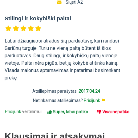
Siųsti AŽ
Stilingi ir kokybiški paltai
Labai džiaugiuosi atradus šią parduotuvę, kuri randasi
Gariūnų turguje. Turiu ne vieną paltą būtent iš šios
parduotuvės. Daug stilingų ir kokybiškų paltų vienoje
vietoje. Paltai nėra pigūs, bet jų kokybė atitinka kainą.
Visada malonus aptarnavimas ir patarimai besirenkant
prekę.
Atsiliepimas parašytas:
2017.04.24
Netinkamas atsiliepimas?
Prisijunk
Prisijunk
vertinimui:
Super, labai patiko
Visai nepatiko
Klausimai ir atsakymai