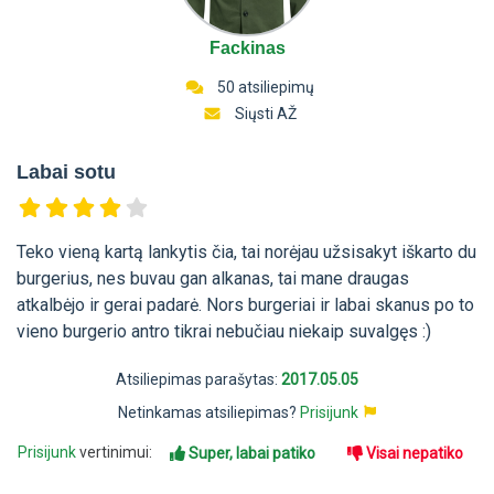
Fackinas
50 atsiliepimų
Siųsti AŽ
Labai sotu
Teko vieną kartą lankytis čia, tai norėjau užsisakyt iškarto du
burgerius, nes buvau gan alkanas, tai mane draugas
atkalbėjo ir gerai padarė. Nors burgeriai ir labai skanus po to
vieno burgerio antro tikrai nebučiau niekaip suvalgęs :)
Atsiliepimas parašytas:
2017.05.05
Netinkamas atsiliepimas?
Prisijunk
Prisijunk
vertinimui:
Super, labai patiko
Visai nepatiko