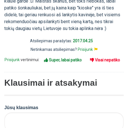
kiaulė garde :D. Maistas skanus, bet toks riebokas, labai
patiko šonkauliukai, bet jų kaina kaip "kioske" yra iš ties
didelė, tai geriau renkuosi aš lankytis kavinėje, bet visiems
rekomenduočiau apsilankyti bent vieną kartą, nes tikrai
tokių daugiau vietų Lietuvoje su tokia aplinka nėra :)
Atsiliepimas parašytas:
2017.04.25
Netinkamas atsiliepimas?
Prisijunk
Prisijunk
vertinimui:
Super, labai patiko
Visai nepatiko
Klausimai ir atsakymai
Jūsų klausimas