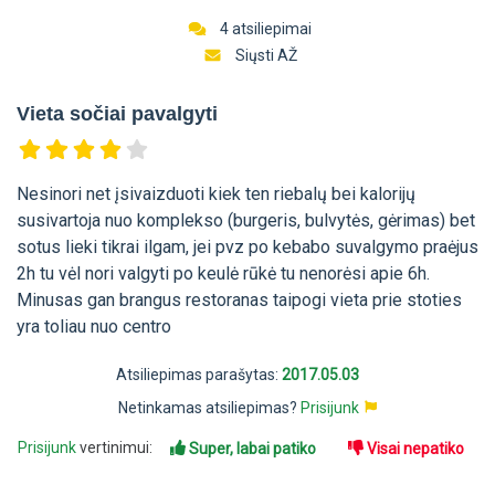
4 atsiliepimai
Siųsti AŽ
Vieta sočiai pavalgyti
Nesinori net įsivaizduoti kiek ten riebalų bei kalorijų
susivartoja nuo komplekso (burgeris, bulvytės, gėrimas) bet
sotus lieki tikrai ilgam, jei pvz po kebabo suvalgymo praėjus
2h tu vėl nori valgyti po keulė rūkė tu nenorėsi apie 6h.
Minusas gan brangus restoranas taipogi vieta prie stoties
yra toliau nuo centro
Atsiliepimas parašytas:
2017.05.03
Netinkamas atsiliepimas?
Prisijunk
Prisijunk
vertinimui:
Super, labai patiko
Visai nepatiko