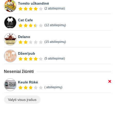
Tomilo užkandinė
(2 atsiliepimai)
Cat Cafe
(12 atsiliepimų)
Delano
(15 atsiliepimų)
Džem'pub
(5 atsiliepimai)
Neseniai žiūrėti
Keulė Rūkė
( atsiliepimų)
Valyti visus įrašus