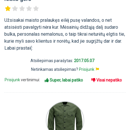
Užsisakai maisto pralaukęs eilėj pusę valandos, o net
atsisėsti pavalgyti nėra kur. Mėsainių didžąją dalį sudaro
bulka, personalas nemalonus, o taip tikrai neturėtų elgtis tie,
kurie myli savo klientus ir norėtų, kad jie sugrįžtų dar ir dar.
Labai prastai(:
Atsiliepimas parašytas:
2017.05.07
Netinkamas atsiliepimas?
Prisijunk
Prisijunk
vertinimui:
Super, labai patiko
Visai nepatiko