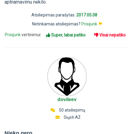
aptnarnavimu nekilo.
Atsiliepimas parašytas:
2017.05.08
Netinkamas atsiliepimas?
Prisijunk
Prisijunk
vertinimui:
Super, labai patiko
Visai nepatiko
dovileev
50 atsiliepimų
Siųsti AŽ
Nieko gero