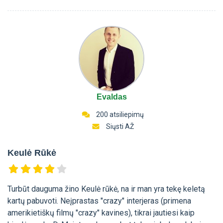
Evaldas
200 atsiliepimų
Siųsti AŽ
Keulė Rūkė
Turbūt dauguma žino Keulė rūkė, na ir man yra tekę keletą
kartų pabuvoti. Neįprastas "crazy" interjeras (primena
amerikietiškų filmų "crazy" kavines), tikrai jautiesi kaip