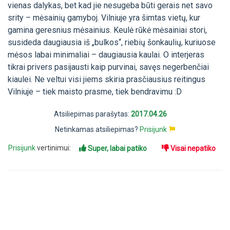
vienas dalykas, bet kad jie nesugeba būti gerais net savo
srity – mėsainių gamyboj. Vilniuje yra šimtas vietų, kur
gamina geresnius mėsainius. Keulė rūkė mėsainiai stori,
susideda daugiausia iš „bulkos“, riebių šonkaulių, kuriuose
mėsos labai minimaliai – daugiausia kaulai. O interjeras
tikrai privers pasijausti kaip purvinai, savęs negerbenčiai
kiaulei. Ne veltui visi jiems skiria prasčiausius reitingus
Vilniuje – tiek maisto prasme, tiek bendravimu :D
Atsiliepimas parašytas:
2017.04.26
Netinkamas atsiliepimas?
Prisijunk
Prisijunk
vertinimui:
Super, labai patiko
Visai nepatiko