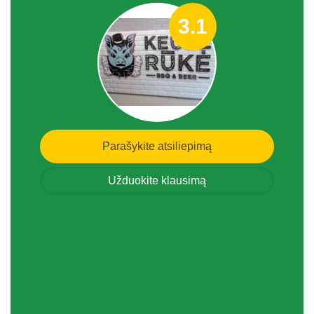
3.1
Parašykite atsiliepimą
Užduokite klausimą