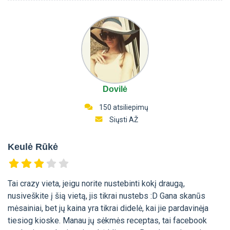
Dovilė
150 atsiliepimų
Siųsti AŽ
Keulė Rūkė
Tai crazy vieta, jeigu norite nustebinti kokį draugą,
nusiveškite į šią vietą, jis tikrai nustebs :D Gana skanūs
mėsainiai, bet jų kaina yra tikrai didelė, kai jie pardavinėja
tiesiog kioske. Manau jų sėkmės receptas, tai facebook