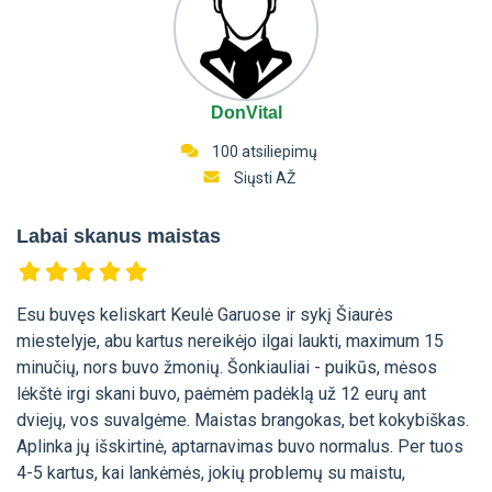
DonVital
100 atsiliepimų
Siųsti AŽ
Labai skanus maistas
Esu buvęs keliskart Keulė Garuose ir sykį Šiaurės
miestelyje, abu kartus nereikėjo ilgai laukti, maximum 15
minučių, nors buvo žmonių. Šonkiauliai - puikūs, mėsos
lėkštė irgi skani buvo, paėmėm padėklą už 12 eurų ant
dviejų, vos suvalgėme. Maistas brangokas, bet kokybiškas.
Aplinka jų išskirtinė, aptarnavimas buvo normalus. Per tuos
4-5 kartus, kai lankėmės, jokių problemų su maistu,