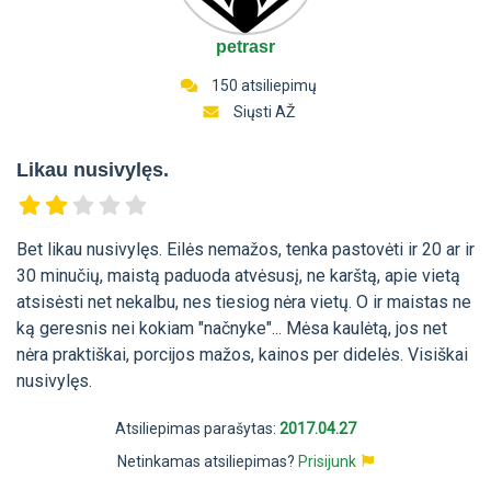
petrasr
150 atsiliepimų
Siųsti AŽ
Likau nusivylęs.
Bet likau nusivylęs. Eilės nemažos, tenka pastovėti ir 20 ar ir
30 minučių, maistą paduoda atvėsusį, ne karštą, apie vietą
atsisėsti net nekalbu, nes tiesiog nėra vietų. O ir maistas ne
ką geresnis nei kokiam "načnyke"... Mėsa kaulėtą, jos net
nėra praktiškai, porcijos mažos, kainos per didelės. Visiškai
nusivylęs.
Atsiliepimas parašytas:
2017.04.27
Netinkamas atsiliepimas?
Prisijunk