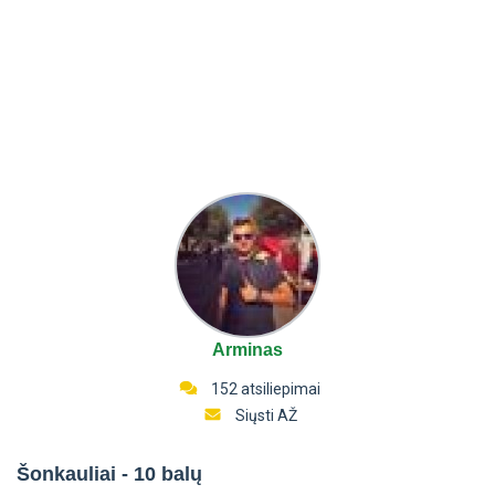
Arminas
152 atsiliepimai
Siųsti AŽ
Šonkauliai - 10 balų