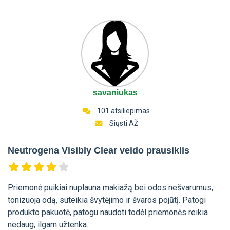
savaniukas
101 atsiliepimas
Siųsti AŽ
Neutrogena Visibly Clear veido prausiklis
Priemonė puikiai nuplauna makiažą bei odos nešvarumus,
tonizuoja odą, suteikia švytėjimo ir švaros pojūtį. Patogi
produkto pakuotė, patogu naudoti todėl priemonės reikia
nedaug, ilgam užtenka.