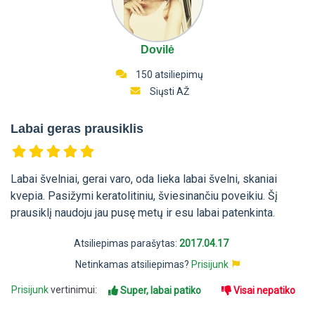
Dovilė
150 atsiliepimų
Siųsti AŽ
Labai geras prausiklis
Labai švelniai, gerai varo, oda lieka labai švelni, skaniai
kvepia. Pasižymi keratolitiniu, šviesinančiu poveikiu. Šį
prausiklį naudoju jau pusę metų ir esu labai patenkinta.
Atsiliepimas parašytas:
2017.04.17
Netinkamas atsiliepimas?
Prisijunk
Prisijunk
vertinimui:
Super, labai patiko
Visai nepatiko