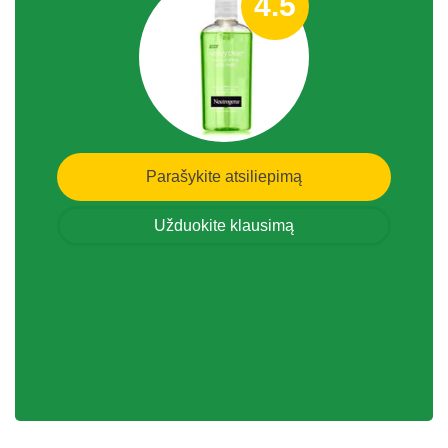
4.5
Parašykite atsiliepimą
Užduokite klausimą