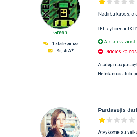
Nedirba kasos, o d
IKI plytines ir IK
Green
Arciau vaziuot
1 atsiliepimas
Siųsti AŽ
Dideles kainos,
Atsiliepimas parašy
Netinkamas atsilie
Pardavejis da
Atvykome su vaiku