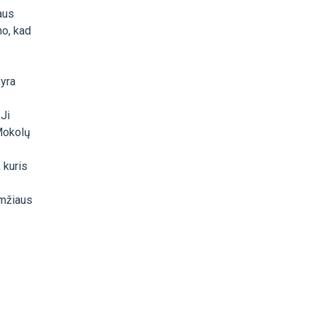
aus
no, kad
 yra
 Ji
 Mokolų
 kuris
amžiaus