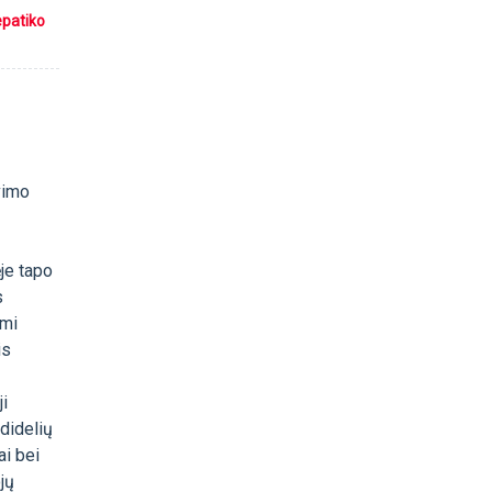
epatiko
vimo
je tapo
s
ami
is
ji
 didelių
ai bei
jų