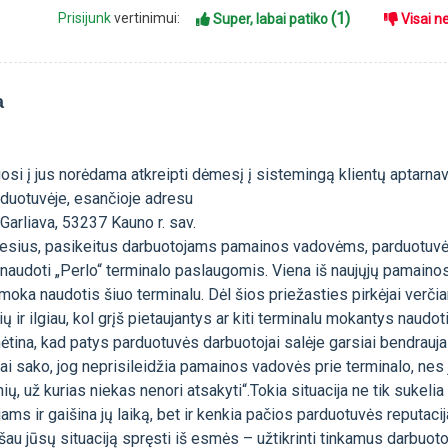
(1)
Prisijunk
vertinimui:
Super, labai patiko
Visai n
a
osi į jus norėdama atkreipti dėmesį į sistemingą klientų aptarna
duotuvėje, esančioje adresu
 Garliava, 53237 Kauno r. sav.
esius, pasikeitus darbuotojams pamainos vadovėms, parduotuvė
inaudoti „Perlo“ terminalo paslaugomis. Viena iš naujųjų pamaino
emoka naudotis šiuo terminalu. Dėl šios priežasties pirkėjai verči
ų ir ilgiau, kol grįš pietaujantys ar kiti terminalu mokantys naudot
tina, kad patys parduotuvės darbuotojai salėje garsiai bendrauja
irai sako, jog neprisileidžia pamainos vadovės prie terminalo, nes 
ų, už kurias niekas nenori atsakyti“.Tokia situacija ne tik sukelia
ms ir gaišina jų laiką, bet ir kenkia pačios parduotuvės reputacij
ašau jūsų situaciją spręsti iš esmės – užtikrinti tinkamus darbuoto