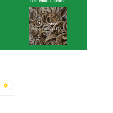
Užduokite klausimą
Žiūrėti visas
nuotraukas (34)