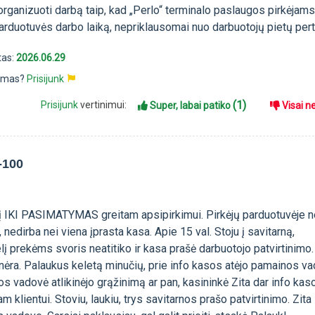
ganizuoti darbą taip, kad „Perlo“ terminalo paslaugos pirkėjam
arduotuvės darbo laiką, nepriklausomai nuo darbuotojų pietų per
tas:
2026.06.29
pimas?
Prisijunk
(1)
Prisijunk
vertinimui:
Super, labai patiko
Visai n
-100
į IKI PASIMATYMAS greitam apsipirkimui. Pirkėjų parduotuvėje 
nedirba nei viena įprasta kasa. Apie 15 val. Stoju į savitarną,
 prekėms svoris neatitiko ir kasa prašė darbuotojo patvirtinimo.
nėra. Palaukus keletą minučių, prie info kasos atėjo pamainos va
s vadovė atlikinėjo grąžinimą ar pan, kasininkė Zita dar info kas
m klientui. Stoviu, laukiu, trys savitarnos prašo patvirtinimo. Zita 