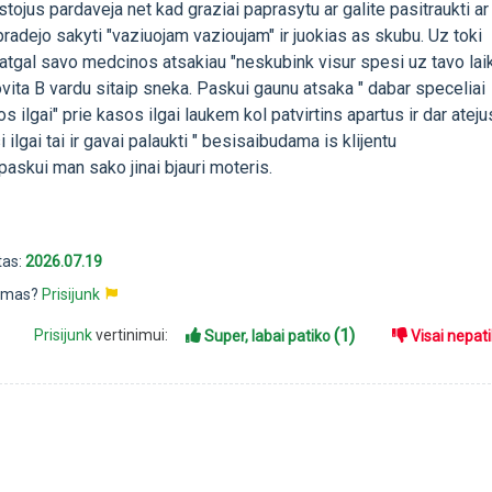
stojus pardaveja net kad graziai paprasytu ar galite pasitraukti ar
pradejo sakyti "vaziuojam vazioujam" ir juokias as skubu. Uz toki
atgal savo medcinos atsakiau "neskubink visur spesi uz tavo laik
vita B vardu sitaip sneka. Paskui gaunu atsaka " dabar speceliai
s ilgai" prie kasos ilgai laukem kol patvirtins apartus ir dar atej
 ilgai tai ir gavai palaukti " besisaibudama is klijentu
a paskui man sako jinai bjauri moteris.
tas:
2026.07.19
pimas?
Prisijunk
(1)
Prisijunk
vertinimui:
Super, labai patiko
Visai nepat