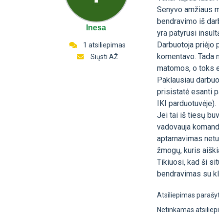
Senyvo amžiaus mo
bendravimo iš dar
Inesa
yra patyrusi insult
Darbuotoja priėjo 
1 atsiliepimas
komentavo. Tada nu
Siųsti AŽ
matomos, o toks e
Paklausiau darbuot
prisistatė esanti
IKI parduotuvėje).
Jei tai iš tiesų b
vadovauja komanda
aptarnavimas netu
žmogų, kuris aiški
Tikiuosi, kad ši si
bendravimas su kli
Atsiliepimas parašy
Netinkamas atsilie