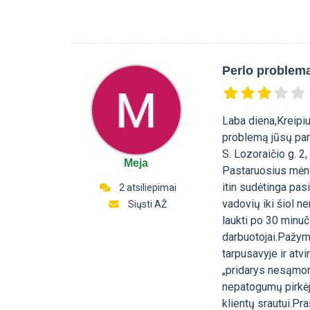
Perlo problem
Laba diena,Kreipiu
problemą jūsų par
S. Lozoraičio g. 2,
Meja
Pastaruosius mėn
itin sudėtinga pas
2 atsiliepimai
vadovių iki šiol n
Siųsti AŽ
laukti po 30 minuči
darbuotojai.Pažymė
tarpusavyje ir atv
„pridarys nesąmoni
nepatogumų pirkėja
klientų srautui.Pr