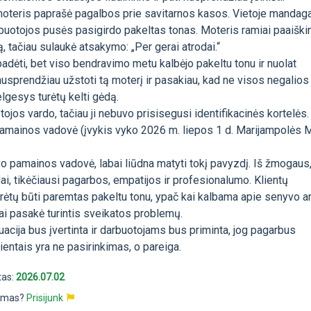
teris paprašė pagalbos prie savitarnos kasos. Vietoje mandag
buotojos pusės pasigirdo pakeltas tonas. Moteris ramiai paaiški
ą, tačiau sulaukė atsakymo: „Per gerai atrodai.“
padėti, bet viso bendravimo metu kalbėjo pakeltu tonu ir nuolat
sprendžiau užstoti tą moterį ir pasakiau, kad ne visos negalios
lgesys turėtų kelti gėdą.
ojos vardo, tačiau ji nebuvo prisisegusi identifikacinės kortelės.
 pamainos vadovė (įvykis vyko 2026 m. liepos 1 d. Marijampolės
uvo pamainos vadovė, labai liūdna matyti tokį pavyzdį. Iš žmogaus,
i, tikėčiausi pagarbos, empatijos ir profesionalumo. Klientų
rėtų būti paremtas pakeltu tonu, ypač kai kalbama apie senyvo 
ai pasakė turintis sveikatos problemų.
tuacija bus įvertinta ir darbuotojams bus priminta, jog pagarbus
entais yra ne pasirinkimas, o pareiga.
tas:
2026.07.02
pimas?
Prisijunk