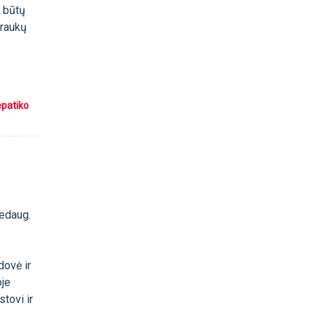
s būtų
traukų
epatiko
nedaug.
dovė ir
oje
stovi ir