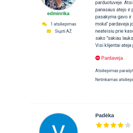
parduotuveje. Atsi
panasaus atejo ir 
edminrika
pasakyma gavo ir 
moka" pardaveja jo
1 atsiliepimas
neateisiu prie kaso
Siųsti AŽ
sako "sakiau lauksi
Visi klijentai atej
Pardaveja
Atsiliepimas parašy
Netinkamas atsilie
Padėka