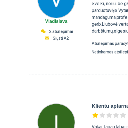
Sveiki, noriu, be 
parduotuvėje Vytau
mandaguma,profesi
Vladislava
gerb.Liubovė verta
darbštumų,elgesiu 
2 atsiliepimai
Siųsti AŽ
Atsiliepimas parašy
Netinkamas atsilie
Klientu aptarn
Vakar tapau labai n