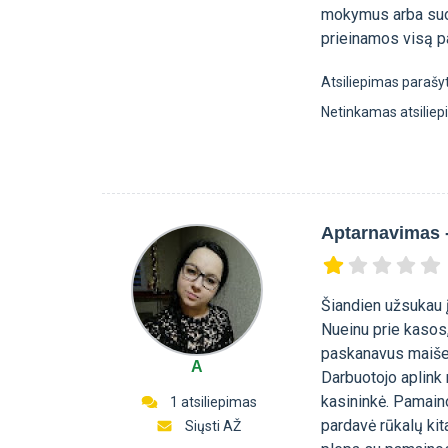
mokymus arba suor
prieinamos visą p
Atsiliepimas parašy
Netinkamas atsilie
Aptarnavimas 
Šiandien užsukau 
Nueinu prie kasos, 
paskanavus maišelį
A
Darbuotojo aplink 
kasininkė. Pamaino
1 atsiliepimas
pardavė rūkalų kita
Siųsti AŽ