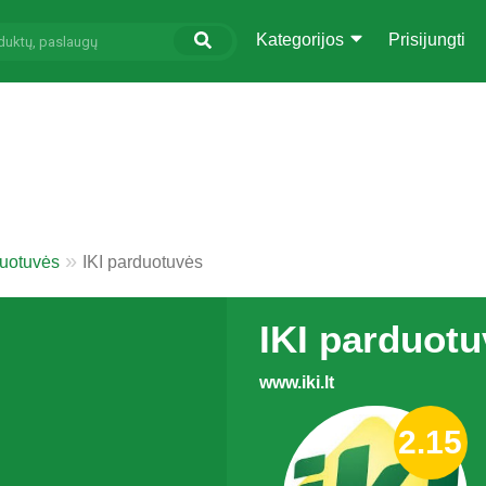
Kategorijos
Prisijungti
duotuvės
IKI parduotuvės
IKI parduot
www.iki.lt
2.15