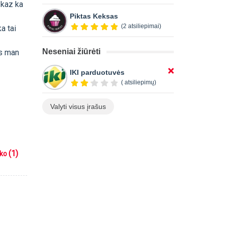
 kaz ka
Piktas Keksas
(2 atsiliepimai)
a tai
Neseniai žiūrėti
us man
IKI parduotuvės
( atsiliepimų)
Valyti visus įrašus
(1)
iko