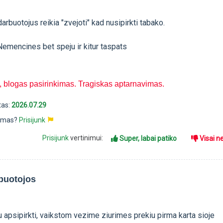
arbuotojus reikia "zvejoti" kad nusipirkti tabako.
I Nemencines bet speju ir kitur taspats
 blogas pasirinkimas. Tragiskas aptarnavimas.
tas:
2026.07.29
pimas?
Prisijunk
Prisijunk
vertinimui:
Super, labai patiko
Visai n
rbuotojos
 apsipirkti, vaikstom vezime ziurimes prekiu pirma karta sioje