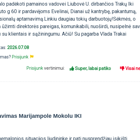
galo padėkoti pamainos vadovei Liubovė U. dirbančios Trakų Iki
to g 60 ir pardavėjoms Evelinai, Dianai už kantrybę, pakantumą,
onalų aptarnavimą.Linkiu daugiau tokių darbuotojų!Sėkmės, o
 ūžimti direktorės pareigas, komunikabili, nuoširdi, nusipelnė sa
su klientais ir sąžiningumu. Ačiū! Su pagarba Vlada Trakai
tas:
2026.07.08
pimas?
Prisijunk
Prisijunk
vertinimui:
Super, labai patiko
Visai n
avimas Marijampole Mokolu IKI
emalonios situacijos liudininke ir pati nusprendžiau įsikišti.