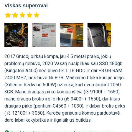
Viskas superovai
2017 Gruodį pirkau kompa, jau 4.5 metai praėjo, jokių
problemų nebuvo, 2020 Vasarį nusipirkau sau SSD 480gb
(Kingston A400) nes buvo tik 1 TB HDD. ir dar +8 GB RAM
2400 MHZ, nes buvo tik 8GB. Maitinimo bloka kuri jie idejo
(Xillence Redwing 500W) užtenka, kad overclockint 1060
3GB. Mano draugas pirko kompa iš čia (i3 9100f + 1650),
mano draugo brolis irgi pirko (i5 9400f + 1650), dar kitas
draugas pirko (pentium G4560 + 1030), ir dabar brolis pirks
( i3 12100f + 3050). Karoče geriausia kompu parduotuvė,
daro labai kokybiškus ir ilgalaikius buildus.