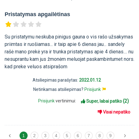
Pristatymas apgailėtinas
Su pristatymu neskuba pinigus gauna o vis rašo užsakymas
priimtas ir ruošiamas... ir taip apie 6 dienas jau... sandely
rašė mano prekė yra ir trunka pristatymas apie 4 dienas.... nu
nesuprantu kam jus žmonėm meluojat paskambintumet nors.
kad preke veluos atsiprašom
Atsiliepimas parašytas:
2022.01.12
Netinkamas atsiliepimas?
Prisijunk
(2)
Prisijunk
vertinimui:
Super, labai patiko
Visai nepatiko
‹
›
1
2
3
4
5
6
7
8
9