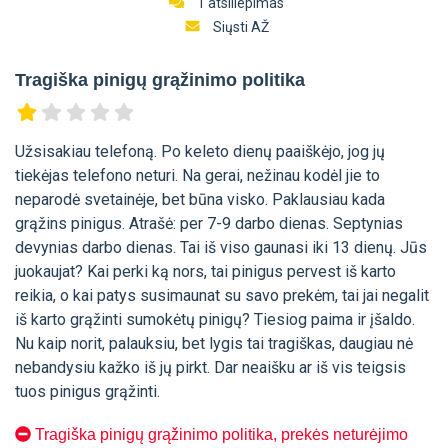
1 atsiliepimas
Siųsti AŽ
Tragiška pinigų grąžinimo politika
Užsisakiau telefoną. Po keleto dienų paaiškėjo, jog jų
tiekėjas telefono neturi. Na gerai, nežinau kodėl jie to
neparodė svetainėje, bet būna visko. Paklausiau kada
grąžins pinigus. Atrašė: per 7-9 darbo dienas. Septynias
devynias darbo dienas. Tai iš viso gaunasi iki 13 dienų. Jūs
juokaujat? Kai perki ką nors, tai pinigus pervest iš karto
reikia, o kai patys susimaunat su savo prekėm, tai jai negalit
iš karto grąžinti sumokėtų pinigų? Tiesiog paima ir įšaldo.
Nu kaip norit, palauksiu, bet lygis tai tragiškas, daugiau nė
nebandysiu kažko iš jų pirkt. Dar neaišku ar iš vis teigsis
tuos pinigus grąžinti.
Tragiška pinigų grąžinimo politika, prekės neturėjimo