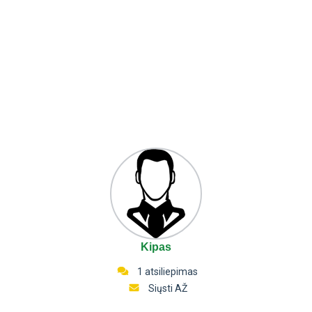
Kipas
1 atsiliepimas
Siųsti AŽ