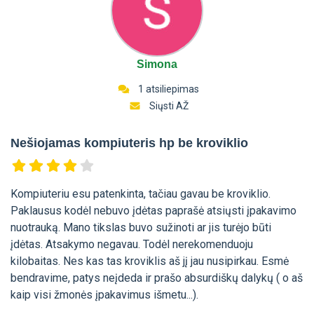
Simona
1 atsiliepimas
Siųsti AŽ
Nešiojamas kompiuteris hp be kroviklio
Kompiuteriu esu patenkinta, tačiau gavau be kroviklio.
Paklausus kodėl nebuvo įdėtas paprašė atsiųsti įpakavimo
nuotrauką. Mano tikslas buvo sužinoti ar jis turėjo būti
įdėtas. Atsakymo negavau. Todėl nerekomenduoju
kilobaitas. Nes kas tas kroviklis aš jį jau nusipirkau. Esmė
bendravime, patys neįdeda ir prašo absurdiškų dalykų ( o aš
kaip visi žmonės įpakavimus išmetu...).