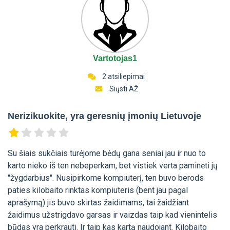
Vartotojas1
2 atsiliepimai
Siųsti AŽ
Nerizikuokite, yra geresnių įmonių Lietuvoje
Su šiais sukčiais turėjome bėdų gana seniai jau ir nuo to
karto nieko iš ten nebeperkam, bet vistiek verta paminėti jų
"žygdarbius". Nusipirkome kompiuterį, ten buvo berods
paties kilobaito rinktas kompiuteris (bent jau pagal
aprašymą) jis buvo skirtas žaidimams, tai žaidžiant
žaidimus užstrigdavo garsas ir vaizdas taip kad vienintelis
būdas yra perkrauti. Ir taip kas kartą naudojant. Kilobaito