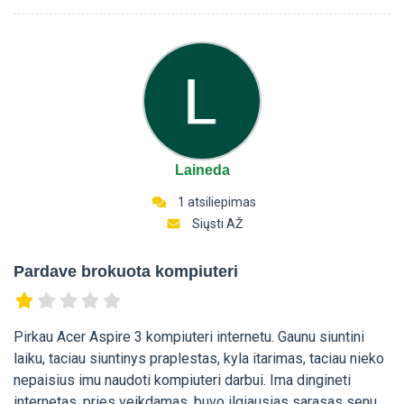
Laineda
1 atsiliepimas
Siųsti AŽ
Pardave brokuota kompiuteri
Pirkau Acer Aspire 3 kompiuteri internetu. Gaunu siuntini
laiku, taciau siuntinys praplestas, kyla itarimas, taciau nieko
nepaisius imu naudoti kompiuteri darbui. Ima dingineti
internetas, pries veikdamas, buvo ilgiausias sarasas senu