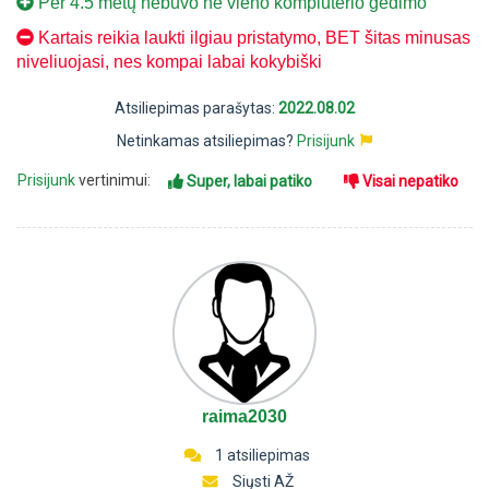
Per 4.5 metų nebuvo ne vieno kompiuterio gedimo
Kartais reikia laukti ilgiau pristatymo, BET šitas minusas
niveliuojasi, nes kompai labai kokybiški
Atsiliepimas parašytas:
2022.08.02
Netinkamas atsiliepimas?
Prisijunk
Prisijunk
vertinimui:
Super, labai patiko
Visai nepatiko
raima2030
1 atsiliepimas
Siųsti AŽ