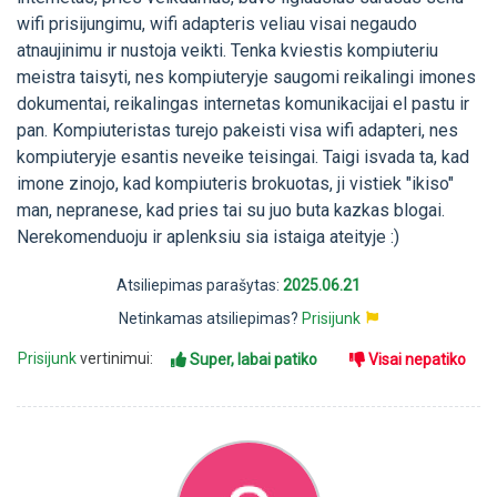
wifi prisijungimu, wifi adapteris veliau visai negaudo
atnaujinimu ir nustoja veikti. Tenka kviestis kompiuteriu
meistra taisyti, nes kompiuteryje saugomi reikalingi imones
dokumentai, reikalingas internetas komunikacijai el pastu ir
pan. Kompiuteristas turejo pakeisti visa wifi adapteri, nes
kompiuteryje esantis neveike teisingai. Taigi isvada ta, kad
imone zinojo, kad kompiuteris brokuotas, ji vistiek "ikiso"
man, nepranese, kad pries tai su juo buta kazkas blogai.
Nerekomenduoju ir aplenksiu sia istaiga ateityje :)
Atsiliepimas parašytas:
2025.06.21
Netinkamas atsiliepimas?
Prisijunk
Prisijunk
vertinimui:
Super, labai patiko
Visai nepatiko