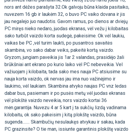
nors ant dėžes parašyta 32.Ok galvoju būna klaida pasitaiko,
nuvezem 16 gb ir laukėm 32, o buvo PC vaiko dovana ir jis
jau negalejo juo naudotis. Gavom ramus, po dienos ar dviejų
PC miręs nieko nedaro, juodas ekranas, vėl vežu į kilobaitas
sako turbūt vaizdo korta sudegė, pakeisime. Ok vėl laukiu,
vaikas be PC ,vėl turim laukti, po pusantros savaitės
skambina, vo sako dabar veiks, pakeitė kortą vaizdo.
Gryzom, jungiam paveikia jis 1ar 2 valandas, prasidėjo žali
brūkšniai ant ekrano po kurio laiko vėl PC nebeveikia. Vel
važiuojam į kilobaita, tada sako mes nauja PC atsiusime su
nauja korta vaizdo, ok nervas jau ima nuo važinėjimo ir
laukimo, vėl laukiam. Skambina atvyko naujas PC vnz ledas
dabar bus, pasiemam ir po pusės metų vėl juodas ekranas
vėl plokštė vaizdo neveikia, nors vaizdo kortai 36
mėn.garantija. Nuvezu 4 ar 5 kart į ta sukčių lizdą vadinama
kilobaitu, ok sako pakeisim į kitą plokštę vaizdo, būna
sugenda........ Skambučių nesulaukęs atvykau ir sakau, kada
PC grazinsite? O tie man, issiunte garantinis plokštę vaizdo