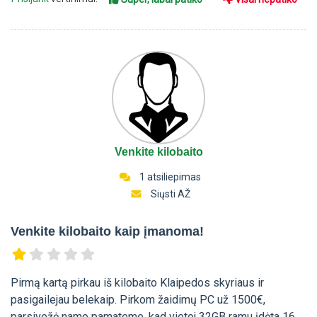
Venkite kilobaito
1 atsiliepimas
Siųsti AŽ
Venkite kilobaito kaip įmanoma!
Pirmą kartą pirkau iš kilobaito Klaipedos skyriaus ir
pasigailejau belekaip. Pirkom žaidimų PC už 1500€,
parsivežė namo pamateme, kad vietoj 32GB ramu įdėta 16,