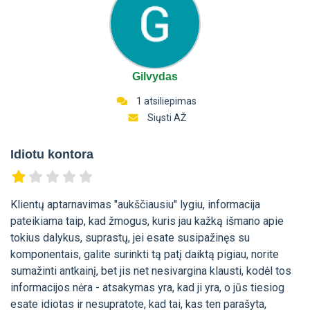
Gilvydas
1 atsiliepimas
Siųsti AŽ
Idiotu kontora
Klientų aptarnavimas "aukščiausiu" lygiu, informacija
pateikiama taip, kad žmogus, kuris jau kažką išmano apie
tokius dalykus, suprastų, jei esate susipažinęs su
komponentais, galite surinkti tą patį daiktą pigiau, norite
sumažinti antkainį, bet jis net nesivargina klausti, kodėl tos
informacijos nėra - atsakymas yra, kad ji yra, o jūs tiesiog
esate idiotas ir nesupratote, kad tai, kas ten parašyta,