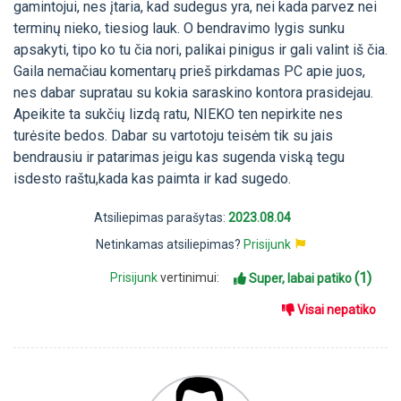
gamintojui, nes įtaria, kad sudegus yra, nei kada parvez nei
terminų nieko, tiesiog lauk. O bendravimo lygis sunku
apsakyti, tipo ko tu čia nori, palikai pinigus ir gali valint iš čia.
Gaila nemačiau komentarų prieš pirkdamas PC apie juos,
nes dabar supratau su kokia saraskino kontora prasidejau.
Apeikite ta sukčių lizdą ratu, NIEKO ten nepirkite nes
turėsite bedos. Dabar su vartotoju teisėm tik su jais
bendrausiu ir patarimas jeigu kas sugenda viską tegu
isdesto raštu,kada kas paimta ir kad sugedo.
Atsiliepimas parašytas:
2023.08.04
Netinkamas atsiliepimas?
Prisijunk
(1)
Prisijunk
vertinimui:
Super, labai patiko
Visai nepatiko