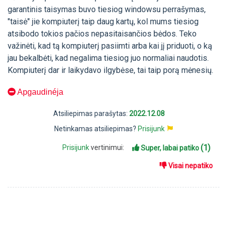
garantinis taisymas buvo tiesiog windowsu perrašymas,
"taisė" jie kompiuterį taip daug kartų, kol mums tiesiog
atsibodo tokios pačios nepasitaisančios bėdos. Teko
važinėti, kad tą kompiuterį pasiimti arba kai jį priduoti, o ką
jau bekalbėti, kad negalima tiesiog juo normaliai naudotis.
Kompiuterį dar ir laikydavo ilgybėse, tai taip porą mėnesių.
Apgaudinéja
Atsiliepimas parašytas:
2022.12.08
Netinkamas atsiliepimas?
Prisijunk
(1)
Prisijunk
vertinimui:
Super, labai patiko
Visai nepatiko