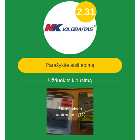
2.31
Parašykite atsiliepimą
Užduokite klausimą
Žiūrėti visas
nuotraukas (11)