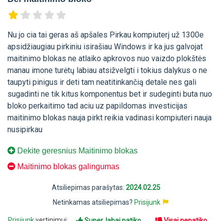
Nu jo cia tai geras aš apšales Pirkau kompiuterį už 1300e
apsidžiaugiau pirkiniu isirašiau Windows ir ka jus galvojat
maitinimo blokas ne atlaiko apkrovos nuo vaizdo plokštės
manau imone turėtų labiau atsižvelgti i tokius dalykus o ne
taupyti pinigus ir deti tam neatitinkančią detale nes gali
sugadinti ne tik kitus komponentus bet ir sudeginti buta nuo
bloko perkaitimo tad aciu uz papildomas investicijas
maitinimo blokas nauja pirkt reikia vadinasi kompiuteri nauja
nusipirkau
Dekite geresnius Maitinimo blokas
Maitinimo blokas galingumas
Atsiliepimas parašytas:
2024.02.25
Netinkamas atsiliepimas?
Prisijunk
Prisijunk
vertinimui:
Super, labai patiko
Visai nepatiko