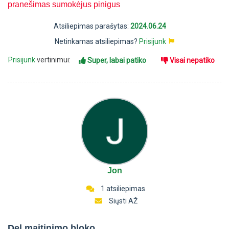
pranešimas sumokėjus pinigus
Atsiliepimas parašytas:
2024.06.24
Netinkamas atsiliepimas?
Prisijunk
Prisijunk
vertinimui:
Super, labai patiko
Visai nepatiko
Jon
1 atsiliepimas
Siųsti AŽ
Del maitinimo bloko