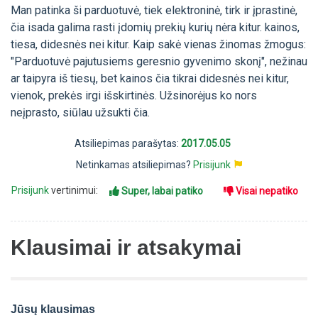
Man patinka ši parduotuvė, tiek elektroninė, tirk ir įprastinė,
čia isada galima rasti įdomių prekių kurių nėra kitur. kainos,
tiesa, didesnės nei kitur. Kaip sakė vienas žinomas žmogus:
"Parduotuvė pajutusiems geresnio gyvenimo skonį", nežinau
ar taipyra iš tiesų, bet kainos čia tikrai didesnės nei kitur,
vienok, prekės irgi išskirtinės. Užsinorėjus ko nors
neįprasto, siūlau užsukti čia.
Atsiliepimas parašytas:
2017.05.05
Netinkamas atsiliepimas?
Prisijunk
Prisijunk
vertinimui:
Super, labai patiko
Visai nepatiko
Klausimai ir atsakymai
Jūsų klausimas