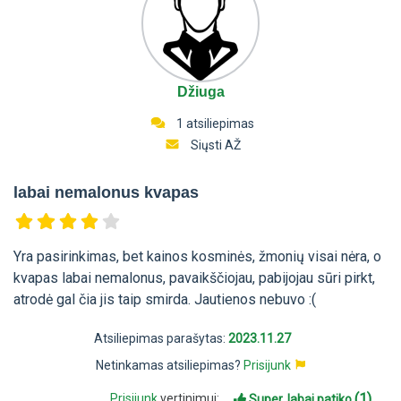
Džiuga
1 atsiliepimas
Siųsti AŽ
labai nemalonus kvapas
Yra pasirinkimas, bet kainos kosminės, žmonių visai nėra, o
kvapas labai nemalonus, pavaikščiojau, pabijojau sūri pirkt,
atrodė gal čia jis taip smirda. Jautienos nebuvo :(
Atsiliepimas parašytas:
2023.11.27
Netinkamas atsiliepimas?
Prisijunk
(1)
Prisijunk
vertinimui:
Super, labai patiko