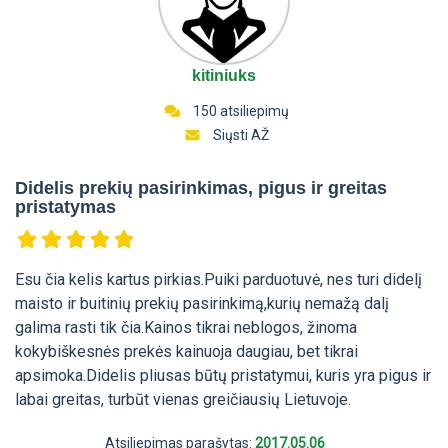
kitiniuks
150 atsiliepimų
Siųsti AŽ
Didelis prekių pasirinkimas, pigus ir greitas
pristatymas
Esu čia kelis kartus pirkias.Puiki parduotuvė, nes turi didelį
maisto ir buitinių prekių pasirinkimą,kurių nemažą dalį
galima rasti tik čia.Kainos tikrai neblogos, žinoma
kokybiškesnės prekės kainuoja daugiau, bet tikrai
apsimoka.Didelis pliusas būtų pristatymui, kuris yra pigus ir
labai greitas, turbūt vienas greičiausių Lietuvoje.
Atsiliepimas parašytas:
2017.05.06