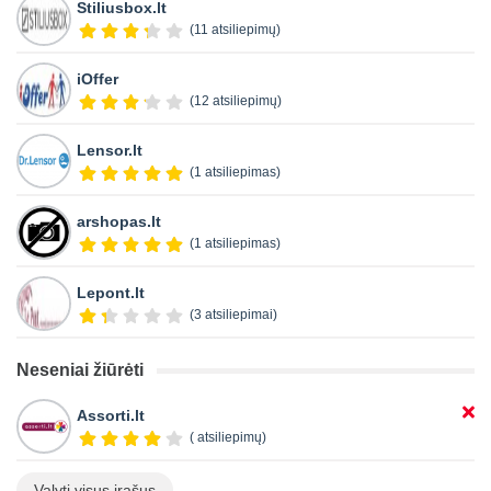
Stiliusbox.lt
(11 atsiliepimų)
iOffer
(12 atsiliepimų)
Lensor.lt
(1 atsiliepimas)
arshopas.lt
(1 atsiliepimas)
Lepont.lt
(3 atsiliepimai)
Neseniai žiūrėti
Assorti.lt
( atsiliepimų)
Valyti visus įrašus