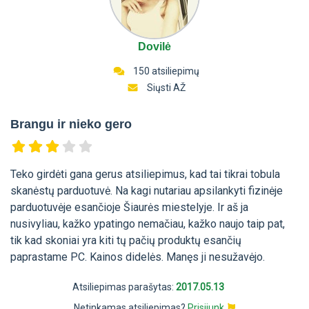
Dovilė
150 atsiliepimų
Siųsti AŽ
Brangu ir nieko gero
Teko girdėti gana gerus atsiliepimus, kad tai tikrai tobula
skanėstų parduotuvė. Na kagi nutariau apsilankyti fizinėje
parduotuvėje esančioje Šiaurės miestelyje. Ir aš ja
nusivyliau, kažko ypatingo nemačiau, kažko naujo taip pat,
tik kad skoniai yra kiti tų pačių produktų esančių
paprastame PC. Kainos didelės. Manęs ji nesužavėjo.
Atsiliepimas parašytas:
2017.05.13
Netinkamas atsiliepimas?
Prisijunk