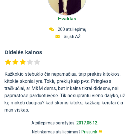
Evaldas
200 atsiliepimų
Siųsti AŽ
Didelės kainos
Kažkokio stebuklo čia nepamačiau, taip prekės kitokios,
kitokie skoniai yra. Tokių prekių kaip pvz. Pringless
traškučiai, ar M&M dems, bet ir kaina tikrai didesnė, nei
paprastose parduotuvėse. Tik nesuprantu vieno dalyko, už
ką mokėti daugiau? kad skonis kitoks, kažkaip keistai čia
man viskas.
Atsiliepimas parašytas:
2017.05.12
Netinkamas atsiliepimas?
Prisijunk