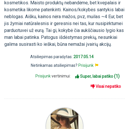
kosmetikos. Maisto produktų nebandėme, bet kvepalais ir
kosmetika likome patenkinti. Kainos/kokybės santykis labai
neblogas. Aišku, kainos nėra mažos, pvz, muilas ~4 Eur, bet
jis žymiai natūralesnis ir geresnis nei tas, kur nusipirktumei
parduotuvei už eurą. Tai gi, kokybė čia aukščiausio lygio kas
man labai patinka. Patogus išdėstymas prekių, nesunkiai
galima susirasti ko ieškai, būna nemažai įvairių akcijų.
Atsiliepimas parašytas:
2017.05.14
Netinkamas atsiliepimas?
Prisijunk
(1)
Prisijunk
vertinimui:
Super, labai patiko
Visai nepatiko