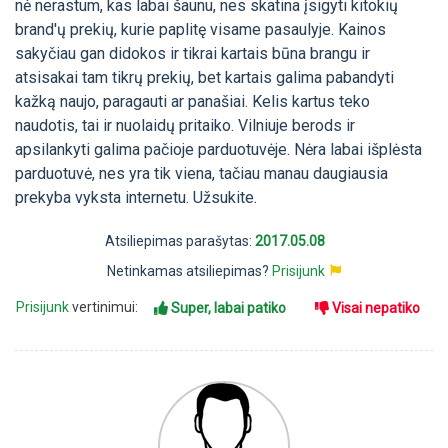
nė nerastum, kas labai šaunu, nes skatina įsigyti kitokių
brand'ų prekių, kurie paplitę visame pasaulyje. Kainos
sakyčiau gan didokos ir tikrai kartais būna brangu ir
atsisakai tam tikrų prekių, bet kartais galima pabandyti
kažką naujo, paragauti ar panašiai. Kelis kartus teko
naudotis, tai ir nuolaidų pritaiko. Vilniuje berods ir
apsilankyti galima pačioje parduotuvėje. Nėra labai išplėsta
parduotuvė, nes yra tik viena, tačiau manau daugiausia
prekyba vyksta internetu. Užsukite.
Atsiliepimas parašytas:
2017.05.08
Netinkamas atsiliepimas?
Prisijunk
Prisijunk
vertinimui:
Super, labai patiko
Visai nepatiko