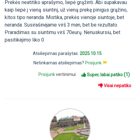
Prekės neatitiko aprašymo, liepė grąžinti. Abi supakavau
kaip liepė į vieną siuntinį, už vieną prekę pinigus grąžino,
kitos tipo neranda. Mistika, prekės vienoje siuntoje, bet
neranda. Susirašinėjame virš 3 mėn, bet be rezultato.
Praradimas su siuntimu virš 70eurų. Nenuskursiu, bet
pasitikėjimo liko 0
Atsiliepimas parašytas:
2025.10.15
Netinkamas atsiliepimas?
Prisijunk
(1)
Prisijunk
vertinimui:
Super, labai patiko
Visai nepatiko