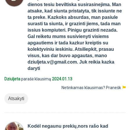
dienos tesiu beviltiska susirasinejima. Man
atsake, kad siunta pristatyta, tik issiunte ne
ta preke. Kazkoks absurdas, man pasiule
surasti ta siunta, ir grazinti jiems, tada man
issius kompiuteri. Pinigu grazinti nezada.
Gal reiketu mums susivienyti visiems
apgautiems ir tada kazkur kreiptis su
kolektyviniu ieskiniu. Atsiliepkit, prasau
visus, kas dar buvo apgautas, mano
dziuljeta.v@gmail.com
. Juk reikia kazka
daryti
Dziuljeta
parašė klausimą
2024.01.13
Netinkamas klausimas?
Pranešk
Atsakyti
Kodėl negaunu prekių,nors rašo kad