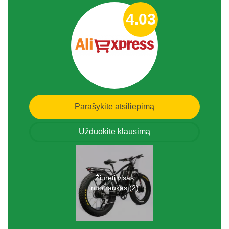
4.03
Parašykite atsiliepimą
Užduokite klausimą
Žiūrėti visas
nuotraukas (2)