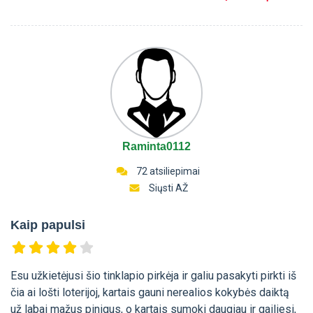
Raminta0112
72 atsiliepimai
Siųsti AŽ
Kaip papulsi
Esu užkietėjusi šio tinklapio pirkėja ir galiu pasakyti pirkti iš
čia ai lošti loterijoj, kartais gauni nerealios kokybės daiktą
už labai mažus pinigus, o kartais sumoki daugiau ir gailiesi,