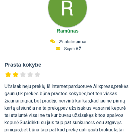
Ramūnas
29 atsiliepimai
Siųsti AŽ
Prasta kokybė
Užsisakineju prekių iš internet.parduotuve Alixpress,prekės
gaunu,tik prekės būna prastos kokybės,bet ten viskas
žiauriai pigiai, bet pradėjo nervinti kai kas,kad jau ne pirmą
kartą atsiunčia ne ta prekę,pav užsisakius vasarinė kepurė
tai atsiuntė visai ne ta kur buvau užsisakęs kitos spalvos
kepurė.Susidirkti su jais taip pat sunku,nors esu atgavęs
pinigus,bet būna taip pat kad prekę gali gauti brokuota,tai