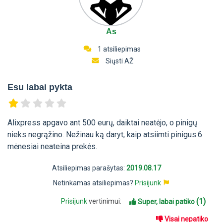
As
1 atsiliepimas
Siųsti AŽ
Esu labai pykta
Alixpress apgavo ant 500 eurų, daiktai neatėjo, o pinigų
nieks negrąžino. Nežinau ką daryt, kaip atsiimti pinigus.6
mėnesiai neateina prekės.
Atsiliepimas parašytas:
2019.08.17
Netinkamas atsiliepimas?
Prisijunk
(1)
Prisijunk
vertinimui:
Super, labai patiko
Visai nepatiko