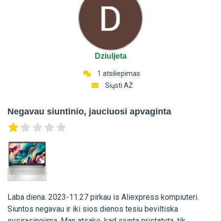
Dziuljeta
1 atsiliepimas
Siųsti AŽ
Negavau siuntinio, jauciuosi apvaginta
Laba diena. 2023-11.27 pirkau is Aliexpress kompiuteri.
Siuntos negavau ir iki sios dienos tesiu beviltiska
susirasinejima. Man atsake, kad siunta pristatyta, tik