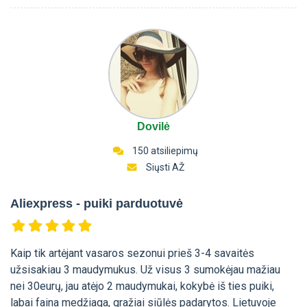
Dovilė
150 atsiliepimų
Siųsti AŽ
Aliexpress - puiki parduotuvė
Kaip tik artėjant vasaros sezonui prieš 3-4 savaitės
užsisakiau 3 maudymukus. Už visus 3 sumokėjau mažiau
nei 30eurų, jau atėjo 2 maudymukai, kokybė iš ties puiki,
labai faina medžiaga, gražiai siūlės padarytos. Lietuvoje