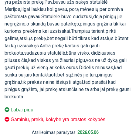
yra pažeista prekę.Pav.buvau užsisakęs statulėlė
Marijos,ilgai laukiau kol gavau, porą mėnesių per omniva
paštomata gavau.Statulele buvo suduzusi,deja pinigų jie
negrąžino,o skundą buvau pateikęs,pinigus grąžina tik kai
kurioms prekėms kai uzsisakai.Trumpiau tariant pirkti
galima,atsiųs prekę,bet negali būti tikras kad atsiųs būtent
tai ką užsisakęs.Antra prekę kartais gali gauti
brokuota,suduzusia statulėlė,būna visko, didžiausias
pliusas čia,kad viskas yra žiauriai pigu,vos ne už dyką gali
gauti prekių už vieną ar kelis eurus.Didelis minusas,kad
sunku su jais kontaktuoti,bet sąžinės jie turi,pinigus
grąžina,tik prekės neina išsiųsti atgal,tad parašai kad
pinigus grąžintų jai prekę atsiunčia ne ta arba jai prekę gauni
brokuota
Labai pigu
Gaminių, prekių kokybė yra prastos kokybės
Atsiliepimas parašytas:
2026.05.06