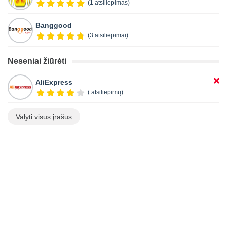
(1 atsiliepimas)
Banggood
(3 atsiliepimai)
Neseniai žiūrėti
AliExpress
( atsiliepimų)
Valyti visus įrašus