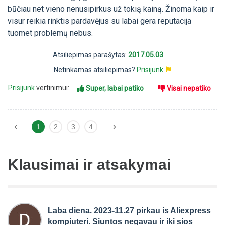
būčiau net vieno nenusipirkus už tokią kainą. Žinoma kaip ir
visur reikia rinktis pardavėjus su labai gera reputacija
tuomet problemų nebus.
Atsiliepimas parašytas:
2017.05.03
Netinkamas atsiliepimas?
Prisijunk
Prisijunk
vertinimui:
Super, labai patiko
Visai nepatiko
‹
›
1
2
3
4
Klausimai ir atsakymai
Laba diena. 2023-11.27 pirkau is Aliexpress
kompiuteri. Siuntos negavau ir iki sios