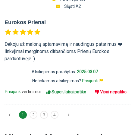
Siųsti AŽ
Eurokos Prienai
Dėkoju už malonų aptarnavimą ir naudingus patarimus ❤️
linkėjimai merginoms dirbančioms Prienų Eurokos
parduotuvėje :)
Atsiliepimas parašytas:
2025.03.07
Netinkamas atsiliepimas?
Prisijunk
Prisijunk
vertinimui:
Super, labai patiko
Visai nepatiko
‹
›
1
2
3
4