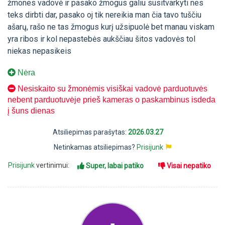
žmones vadovė ir pasako žmogus galiu susitvarkyti nes
teks dirbti dar, pasako oj tik nereikia man čia tavo tuščiu
ašarų, rašo ne tas žmogus kurį užsipuolė bet manau viskam
yra ribos ir kol nepastebės aukščiau šitos vadovės tol
niekas nepasikeis
Nėra
Nesiskaito su žmonėmis visiškai vadovė parduotuvės
nebent parduotuvėje prieš kameras o paskambinus isdeda
į šuns dienas
Atsiliepimas parašytas:
2026.03.27
Netinkamas atsiliepimas?
Prisijunk
Prisijunk
vertinimui:
Super, labai patiko
Visai nepatiko