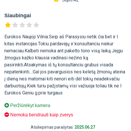
Siaubingai
Eurokos Naujoji Vilnia.Seip aš Parasysiu netik čia bet ir I
kitas instancijas.Tokiu pardavėjų ir konsultanciu niekur
nemaciau.Kalbeti nemoka ant pakelto tono visą laiką.Jejgu
žmogus kažko klausia vadinasi nežino ką
pasirinkti.Atsakymas iš tų konsultanciu grubus visada
nepatenkinti....Gal jos pavargusios nes keletą žmonių ateina
į dieną nes matomai kiti nenori eiti dėl tokių neadekvačiu
darbuotojų.Kiek turiu pažįstamų visi važiuoja toliau tik ne I
Eurokos Geniu g.prie turgaus
Peržiūrėkyt kamera
Nemoka bendrauti kaip zverys
Atsiliepimas parašytas:
2025.06.27