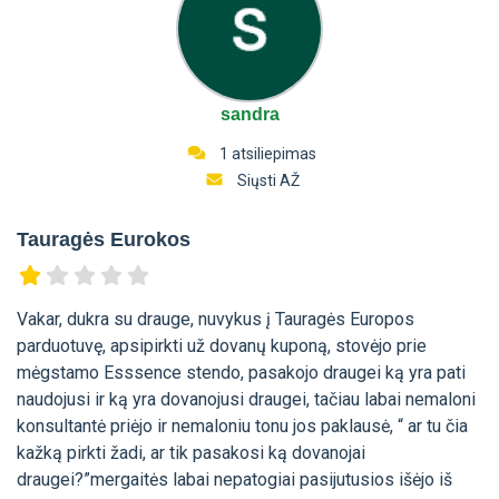
sandra
1 atsiliepimas
Siųsti AŽ
Tauragės Eurokos
Vakar, dukra su drauge, nuvykus į Tauragės Europos
parduotuvę, apsipirkti už dovanų kuponą, stovėjo prie
mėgstamo Esssence stendo, pasakojo draugei ką yra pati
naudojusi ir ką yra dovanojusi draugei, tačiau labai nemaloni
konsultantė priėjo ir nemaloniu tonu jos paklausė, “ ar tu čia
kažką pirkti žadi, ar tik pasakosi ką dovanojai
draugei?”mergaitės labai nepatogiai pasijutusios išėjo iš