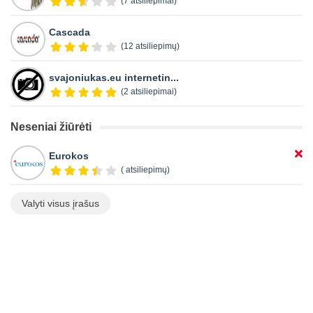
(7 atsiliepimai)
Cascada
(12 atsiliepimų)
svajoniukas.eu internetin...
(2 atsiliepimai)
Neseniai žiūrėti
Eurokos
( atsiliepimų)
Valyti visus įrašus