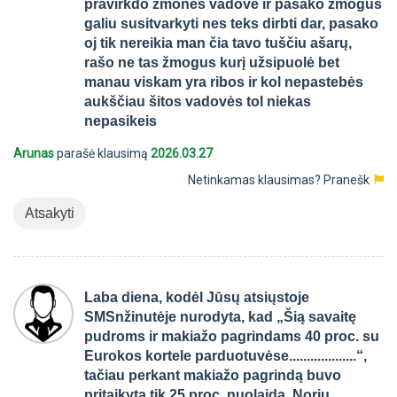
pravirkdo žmones vadovė ir pasako žmogus
galiu susitvarkyti nes teks dirbti dar, pasako
oj tik nereikia man čia tavo tuščiu ašarų,
rašo ne tas žmogus kurį užsipuolė bet
manau viskam yra ribos ir kol nepastebės
aukščiau šitos vadovės tol niekas
nepasikeis
Arunas
parašė klausimą
2026.03.27
Netinkamas klausimas?
Pranešk
Atsakyti
Laba diena, kodėl Jūsų atsiųstoje
SMSnžinutėje nurodyta, kad „Šią savaitę
pudroms ir makiažo pagrindams 40 proc. su
Eurokos kortele parduotuvėse...................“,
tačiau perkant makiažo pagrindą buvo
pritaikyta tik 25 proc. nuolaida. Noriu