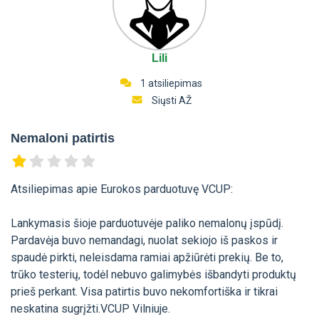
Lili
1 atsiliepimas
Siųsti AŽ
Nemaloni patirtis
Atsiliepimas apie Eurokos parduotuvę VCUP:
Lankymasis šioje parduotuvėje paliko nemalonų įspūdį.
Pardavėja buvo nemandagi, nuolat sekiojo iš paskos ir
spaudė pirkti, neleisdama ramiai apžiūrėti prekių. Be to,
trūko testerių, todėl nebuvo galimybės išbandyti produktų
prieš perkant. Visa patirtis buvo nekomfortiška ir tikrai
neskatina sugrįžti.VCUP Vilniuje.