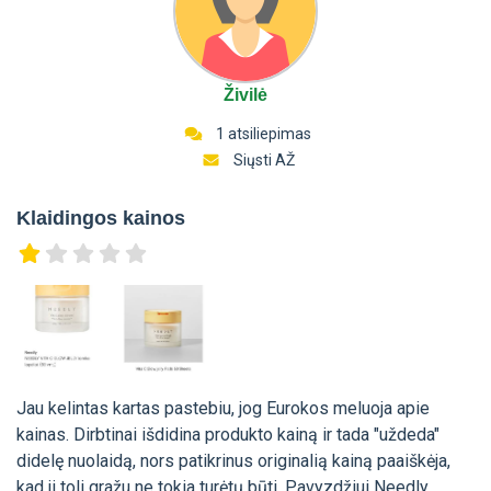
Živilė
1 atsiliepimas
Siųsti AŽ
Klaidingos kainos
Jau kelintas kartas pastebiu, jog Eurokos meluoja apie
kainas. Dirbtinai išdidina produkto kainą ir tada "uždeda"
didelę nuolaidą, nors patikrinus originalią kainą paaiškėja,
kad ji toli gražu ne tokia turėtų būti. Pavyzdžiui Needly