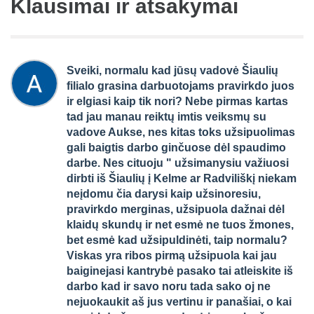
Klausimai ir atsakymai
Sveiki, normalu kad jūsų vadovė Šiaulių
filialo grasina darbuotojams pravirkdo juos
ir elgiasi kaip tik nori? Nebe pirmas kartas
tad jau manau reiktų imtis veiksmų su
vadove Aukse, nes kitas toks užsipuolimas
gali baigtis darbo ginčuose dėl spaudimo
darbe. Nes cituoju " užsimanysiu važiuosi
dirbti iš Šiaulių į Kelme ar Radviliškį niekam
neįdomu čia darysi kaip užsinoresiu,
pravirkdo merginas, užsipuola dažnai dėl
klaidų skundų ir net esmė ne tuos žmones,
bet esmė kad užsipuldinėti, taip normalu?
Viskas yra ribos pirmą užsipuola kai jau
baiginejasi kantrybė pasako tai atleiskite iš
darbo kad ir savo noru tada sako oj ne
nejuokaukit aš jus vertinu ir panašiai, o kai