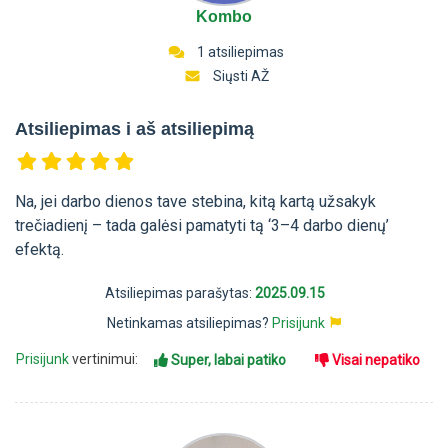
Kombo
1 atsiliepimas
Siųsti AŽ
Atsiliepimas i aš atsiliepimą
Na, jei darbo dienos tave stebina, kitą kartą užsakyk
trečiadienį – tada galėsi pamatyti tą ‘3–4 darbo dienų’
efektą.
Atsiliepimas parašytas:
2025.09.15
Netinkamas atsiliepimas?
Prisijunk
Prisijunk
vertinimui:
Super, labai patiko
Visai nepatiko