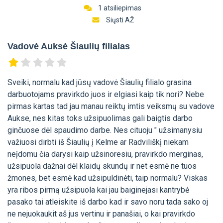
1 atsiliepimas
Siųsti AŽ
Vadovė Auksė Šiaulių filialas
Sveiki, normalu kad jūsų vadovė Šiaulių filialo grasina
darbuotojams pravirkdo juos ir elgiasi kaip tik nori? Nebe
pirmas kartas tad jau manau reiktų imtis veiksmų su vadove
Aukse, nes kitas toks užsipuolimas gali baigtis darbo
ginčuose dėl spaudimo darbe. Nes cituoju " užsimanysiu
važiuosi dirbti iš Šiaulių į Kelme ar Radviliškį niekam
neįdomu čia darysi kaip užsinoresiu, pravirkdo merginas,
užsipuola dažnai dėl klaidų skundų ir net esmė ne tuos
žmones, bet esmė kad užsipuldinėti, taip normalu? Viskas
yra ribos pirmą užsipuola kai jau baiginejasi kantrybė
pasako tai atleiskite iš darbo kad ir savo noru tada sako oj
ne nejuokaukit aš jus vertinu ir panašiai, o kai pravirkdo