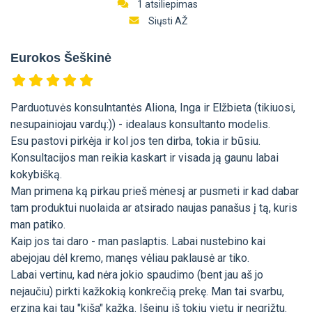
1 atsiliepimas
Siųsti AŽ
Eurokos Šeškinė
Parduotuvės konsulntantės Aliona, Inga ir Elžbieta (tikiuosi,
nesupainiojau vardų:)) - idealaus konsultanto modelis.
Esu pastovi pirkėja ir kol jos ten dirba, tokia ir būsiu.
Konsultacijos man reikia kaskart ir visada ją gaunu labai
kokybišką.
Man primena ką pirkau prieš mėnesį ar pusmeti ir kad dabar
tam produktui nuolaida ar atsirado naujas panašus į tą, kuris
man patiko.
Kaip jos tai daro - man paslaptis. Labai nustebino kai
abejojau dėl kremo, manęs vėliau paklausė ar tiko.
Labai vertinu, kad nėra jokio spaudimo (bent jau aš jo
nejaučiu) pirkti kažkokią konkrečią prekę. Man tai svarbu,
erzina kai tau "kiša" kažką. Išeinu iš tokių vietų ir negrįžtu.