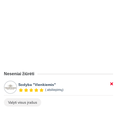
Neseniai žiūrėti
Sodyba "Vienkiemis"
( atsiliepimų)
Valyti visus įrašus