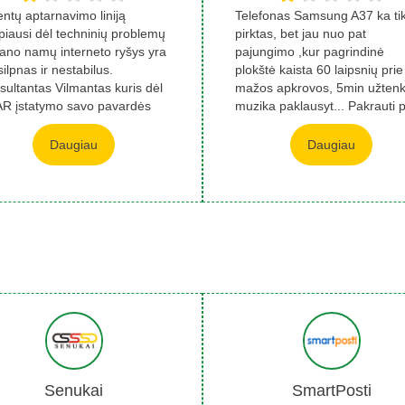
ientų aptarnavimo liniją
Telefonas Samsung A37 ka ti
ipiausi dėl techninių problemų
pirktas, bet jau nuo pat
ano namų interneto ryšys yra
pajungimo ,kur pagrindinė
 silpnas ir nestabilus.
plokštė kaista 60 laipsnių prie
sultantas Vilmantas kuris dėl
mažos apkrovos, 5min užten
R įstatymo savo pavardės
muzika paklausyt... Pakrauti 
a...
vieną kartą neįm...
Daugiau
Daugiau
Senukai
SmartPosti