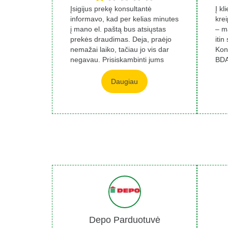
Įsigijus prekę konsultantė
Į kl
informavo, kad per kelias minutes
kre
į mano el. paštą bus atsiųstas
– m
prekės draudimas. Deja, praėjo
itin
nemažai laiko, tačiau jo vis dar
Kon
negavau. Prisiskambinti jums
BDA
ties...
neg
Daugiau
Depo Parduotuvė