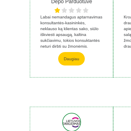
Depo Parduotuvė
Labai nemandagus aptarnavimas
Kroa
konsultantės-kasininkės,
dra
neklauso ką klientas sako, siūlo
apie
iškviesti apsaugą, kaltina
salą
sukčiavimu, tokios konsuktantės
žmo
neturi dirbti su žmonėmis.
dra
Daugiau