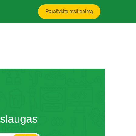
Parašykite atsiliepimą
aslaugas