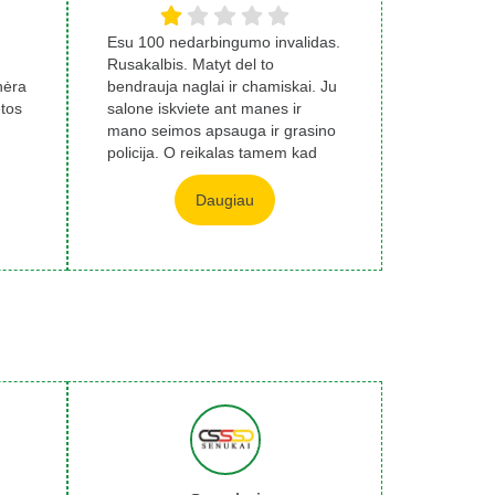
Esu 100 nedarbingumo invalidas.
Rusakalbis. Matyt del to
nėra
bendrauja naglai ir chamiskai. Ju
etos
salone iskviete ant manes ir
mano seimos apsauga ir grasino
policija. O reikalas tamem kad
per apga...
Daugiau