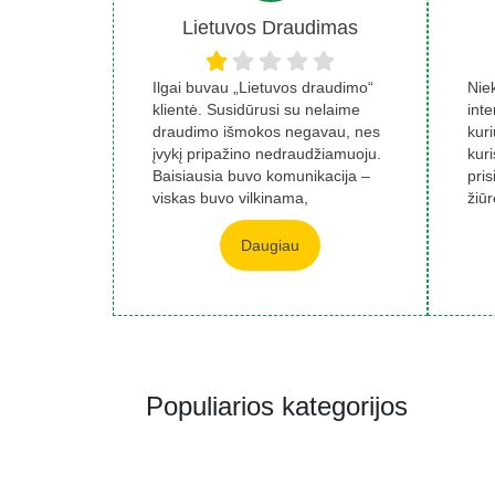
Lietuvos Draudimas
Ilgai buvau „Lietuvos draudimo“
Nie
klientė. Susidūrusi su nelaime
inte
draudimo išmokos negavau, nes
kur
įvykį pripažino nedraudžiamuoju.
kur
Baisiausia buvo komunikacija –
pris
viskas buvo vilkinama,
žiūr
konkrečių...
stri
Daugiau
Populiarios kategorijos