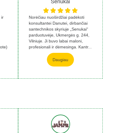
Senukai
ir
Norėčiau nuoširdžiai padėkoti
konsultantei Danutei, dirbančiai
santechnikos skyriuje „Senukai“
parduotuvėje, Ukmergės g. 244,
Vilniuje. Ji buvo labai maloni,
ote)
profesionali ir dėmesinga. Kantr...
Daugiau