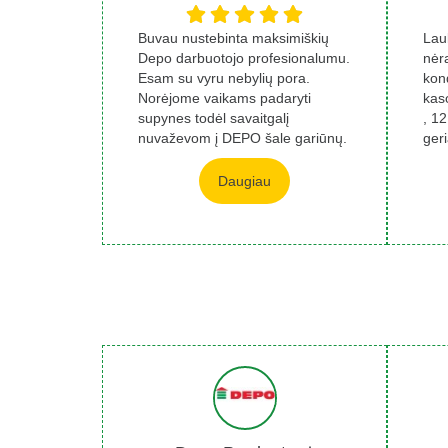
Buvau nustebinta maksimiškių
Lauk
Depo darbuotojo profesionalumu.
nėr
Esam su vyru nebylių pora.
kond
Norėjome vaikams padaryti
kaso
supynes todėl savaitgalį
, 12
nuvaževom į DEPO šale gariūnų.
geri
Nuėjus į varžtų skyr...
Daugiau