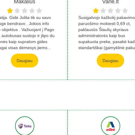
Makalius
Varlė.lt
tija. Gidė Jolita tik su savo
Susigalvojo kažkokį pakavimo 
uge bendravo . Jokios info
paruošimo mokiesti 0,69 ct,
 objektus . Važiuojant į Pago
paklausūs Šiaulių skyriaus
 autobusas sustojo ir įlipo du
administratorės kaip bus
nės kaip supratom gides
supakuota preke, pasakė kad
ugai visas dėmesys jiems...
standartiškai (gamyklinė paku
vel paklausiau t...
Daugiau
Daugiau