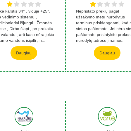
e karštis 34° , viduje +25°,
Nepristato prekių pagal
a vėdinimo sistemu ,
užsakymo metu nurodytus
icionieriai išjungti . Žmonės
terminus prisidengdami, kad 
se , Dirba šlapi , po prakaitu
vietos paštomate. Jei nėra vi
 valandu , arti kasu nėra jokio
paštomate pristatykite prekes
amo vandens isipilti , n...
nurodytų adresu į namus.
Paskambinus nurodytu...
Daugiau
Daugiau