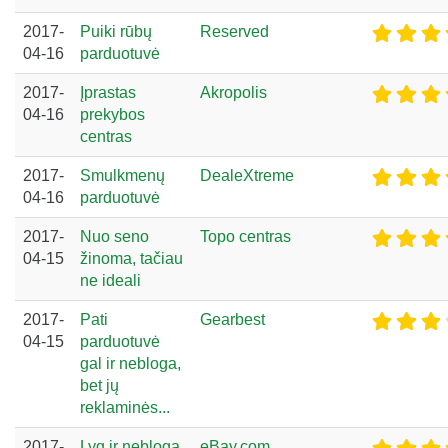
2017-
Puiki rūbų
Reserved
04-16
parduotuvė
2017-
Įprastas
Akropolis
04-16
prekybos
centras
2017-
Smulkmenų
DealeXtreme
04-16
parduotuvė
2017-
Nuo seno
Topo centras
04-15
žinoma, tačiau
ne ideali
2017-
Pati
Gearbest
04-15
parduotuvė
gal ir nebloga,
bet jų
reklaminės...
2017-
Lyg ir nebloga,
eBay.com