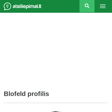
Togg
navig
Blofeld profilis