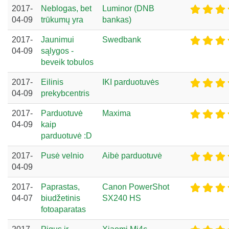
2017-
Neblogas, bet
Luminor (DNB
04-09
trūkumų yra
bankas)
2017-
Jaunimui
Swedbank
04-09
sąlygos -
beveik tobulos
2017-
Eilinis
IKI parduotuvės
04-09
prekybcentris
2017-
Parduotuvė
Maxima
04-09
kaip
parduotuvė :D
2017-
Pusė velnio
Aibė parduotuvė
04-09
2017-
Paprastas,
Canon PowerShot
04-07
biudžetinis
SX240 HS
fotoaparatas