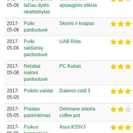
05-06
tačiau dydis
apsauginis stiklas
neatitaikytas
2017-
Puiki
Skonis ir kvapas
05-06
parduotuvė
2017-
Puiki
UAB Rūta
05-06
saldainių
parduotuvė
2017-
Nelabai
PC Kubas
05-06
maloni
parduotuvė
2017-
Puikūs vaistai
Daleron cold 3
05-05
2017-
Prastas
Delimano astoria
05-05
pasirinkimas
coffee pot
2017-
Puikus
Asus K55VJ