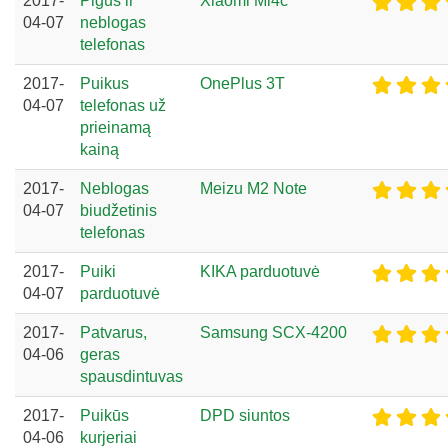
2017-
Pigus ir
Xiaomi Mi4c
04-07
neblogas
telefonas
2017-
Puikus
OnePlus 3T
04-07
telefonas už
prieinamą
kainą
2017-
Neblogas
Meizu M2 Note
04-07
biudžetinis
telefonas
2017-
Puiki
KIKA parduotuvė
04-07
parduotuvė
2017-
Patvarus,
Samsung SCX-4200
04-06
geras
spausdintuvas
2017-
Puikūs
DPD siuntos
04-06
kurjeriai