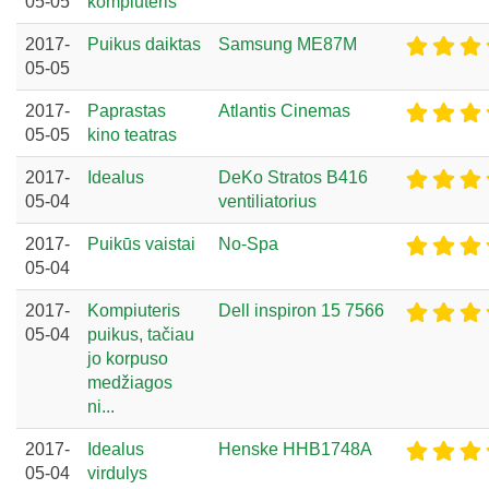
05-05
kompiuteris
2017-
Puikus daiktas
Samsung ME87M
05-05
2017-
Paprastas
Atlantis Cinemas
05-05
kino teatras
2017-
Idealus
DeKo Stratos B416
05-04
ventiliatorius
2017-
Puikūs vaistai
No-Spa
05-04
2017-
Kompiuteris
Dell inspiron 15 7566
05-04
puikus, tačiau
jo korpuso
medžiagos
ni...
2017-
Idealus
Henske HHB1748A
05-04
virdulys