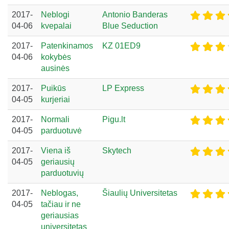
2017-
Neblogi
Antonio Banderas
04-06
kvepalai
Blue Seduction
2017-
Patenkinamos
KZ 01ED9
04-06
kokybės
ausinės
2017-
Puikūs
LP Express
04-05
kurjeriai
2017-
Normali
Pigu.lt
04-05
parduotuvė
2017-
Viena iš
Skytech
04-05
geriausių
parduotuvių
2017-
Neblogas,
Šiaulių Universitetas
04-05
tačiau ir ne
geriausias
universitetas