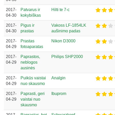
2017-
Patvarus ir
Hilti te 7-c
04-30
kokybiškas
2017-
Pigus ir
Vakoss LF-1854LK
04-30
prastas
aušinimo padas
2017-
Prastas
Nikon D3000
04-29
fotoaparatas
2017-
Paprastos,
Philips SHP2000
04-29
neblogos
ausinės
2017-
Puikūs vaistai
Analgin
04-29
nuo skausmo
2017-
Paprasti, geri
Ibuprom
04-29
vaistai nuo
skausmo
2017-
Paprastas, bet
Schwarzkopf