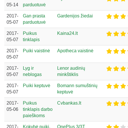
05-14
parduotuvė
2017-
Gan prasta
Gardenijos žiedai
05-07
parduotuvė
2017-
Puikus
Kaina24.lt
05-07
tinklapis
2017-
Puiki vaistinė
Apotheca vaistinė
05-07
2017-
Lyg ir
Lenor audinių
05-07
neblogas
minkštiklis
2017-
Puiki keptuvė
Bomann sumuštinių
05-07
keptuvė
2017-
Puikus
Cvbankas.lt
05-06
tinklapis darbo
paieškoms
2017-
Kokybė puiki,
OnePlus 3/3T