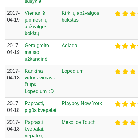
taisykla
2017-
Vienas iš
Kirkilų apžvalgos
04-19
įdomesnių
bokštas
apžvalgos
bokštų
2017-
Gera greito
Adiada
04-19
maisto
užkandinė
2017-
Kankina
Lopedium
04-18
viduriavimas -
čiupk
Lopedium! :D
2017-
Paprasti,
Playboy New York
04-18
pigūs kvepalai
2017-
Paprasti
Mexx Ice Touch
04-18
kvepalai,
nepalikę