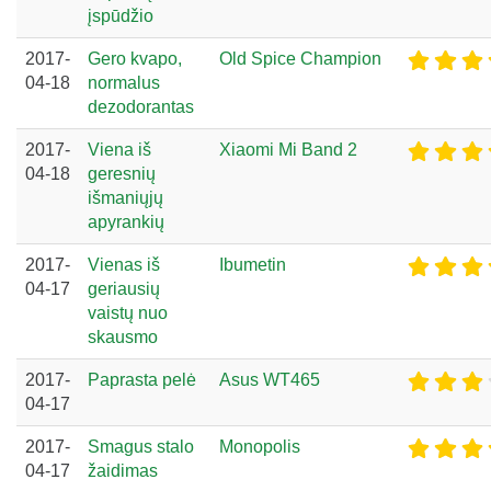
įspūdžio
2017-
Gero kvapo,
Old Spice Champion
04-18
normalus
dezodorantas
2017-
Viena iš
Xiaomi Mi Band 2
04-18
geresnių
išmaniųjų
apyrankių
2017-
Vienas iš
Ibumetin
04-17
geriausių
vaistų nuo
skausmo
2017-
Paprasta pelė
Asus WT465
04-17
2017-
Smagus stalo
Monopolis
04-17
žaidimas