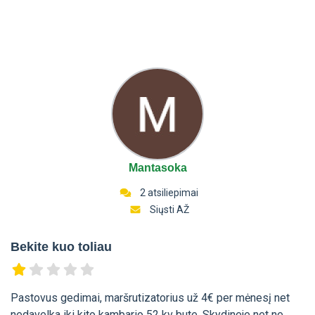
Mantasoka
2 atsiliepimai
Siųsti AŽ
Bekite kuo toliau
Pastovus gedimai, maršrutizatorius už 4€ per mėnesį net
nedavelka iki kito kambario 52 kv bute. Skydineje net ne