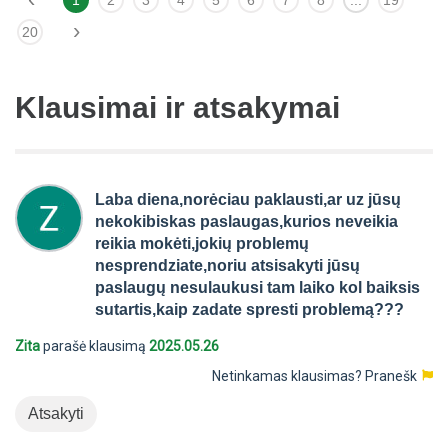
1
2
3
4
5
6
7
8
...
19
›
20
Klausimai ir atsakymai
Laba diena,norėciau paklausti,ar uz jūsų
nekokibiskas paslaugas,kurios neveikia
reikia mokėti,jokių problemų
nesprendziate,noriu atsisakyti jūsų
paslaugų nesulaukusi tam laiko kol baiksis
sutartis,kaip zadate spresti problemą???
Zita
parašė klausimą
2025.05.26
Netinkamas klausimas?
Pranešk
Atsakyti