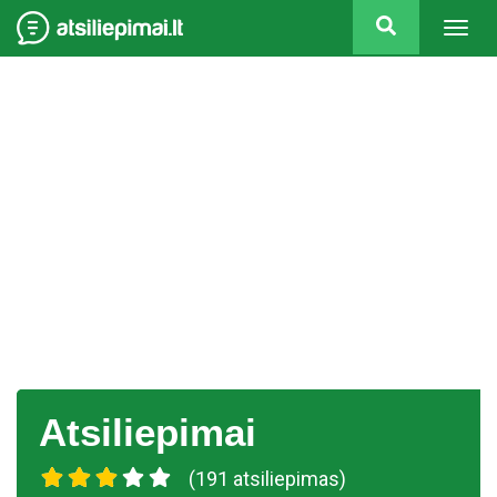
Togg
navig
Atsiliepimai
(191 atsiliepimas)