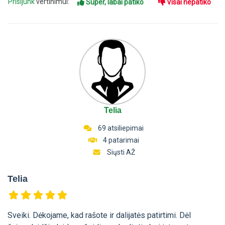
Prisijunk
vertinimui:
Super, labai patiko
Visai nepatiko
Telia
69 atsiliepimai
4 patarimai
Siųsti AŽ
Telia
Sveiki. Dėkojame, kad rašote ir dalijatės patirtimi. Dėl