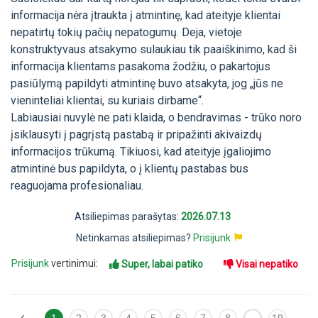
informacija nėra įtraukta į atmintinę, kad ateityje klientai
nepatirtų tokių pačių nepatogumų. Deja, vietoje
konstruktyvaus atsakymo sulaukiau tik paaiškinimo, kad ši
informacija klientams pasakoma žodžiu, o pakartojus
pasiūlymą papildyti atmintinę buvo atsakyta, jog „jūs ne
vieninteliai klientai, su kuriais dirbame“.
Labiausiai nuvylė ne pati klaida, o bendravimas - trūko noro
įsiklausyti į pagrįstą pastabą ir pripažinti akivaizdų
informacijos trūkumą. Tikiuosi, kad ateityje įgaliojimo
atmintinė bus papildyta, o į klientų pastabas bus
reaguojama profesionaliau.
Atsiliepimas parašytas:
2026.07.13
Netinkamas atsiliepimas?
Prisijunk
Prisijunk
vertinimui:
Super, labai patiko
Visai nepatiko
‹