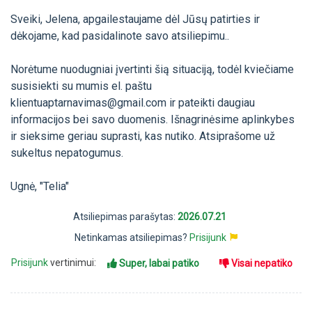
Sveiki, Jelena, apgailestaujame dėl Jūsų patirties ir
dėkojame, kad pasidalinote savo atsiliepimu..
Norėtume nuodugniai įvertinti šią situaciją, todėl kviečiame
susisiekti su mumis el. paštu
klientuaptarnavimas@gmail.com
ir pateikti daugiau
informacijos bei savo duomenis. Išnagrinėsime aplinkybes
ir sieksime geriau suprasti, kas nutiko. Atsiprašome už
sukeltus nepatogumus.
Ugnė, "Telia"
Atsiliepimas parašytas:
2026.07.21
Netinkamas atsiliepimas?
Prisijunk
Prisijunk
vertinimui:
Super, labai patiko
Visai nepatiko