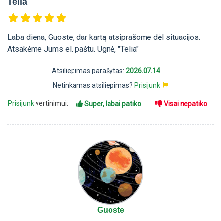
Telia
Laba diena, Guoste, dar kartą atsiprašome dėl situacijos.
Atsakėme Jums el. paštu. Ugnė, "Telia"
Atsiliepimas parašytas:
2026.07.14
Netinkamas atsiliepimas?
Prisijunk
Prisijunk
vertinimui:
Super, labai patiko
Visai nepatiko
Guoste