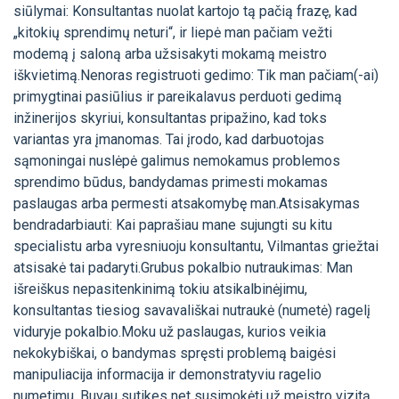
siūlymai: Konsultantas nuolat kartojo tą pačią frazę, kad
„kitokių sprendimų neturi“, ir liepė man pačiam vežti
modemą į saloną arba užsisakyti mokamą meistro
iškvietimą.Nenoras registruoti gedimo: Tik man pačiam(-ai)
primygtinai pasiūlius ir pareikalavus perduoti gedimą
inžinerijos skyriui, konsultantas pripažino, kad toks
variantas yra įmanomas. Tai įrodo, kad darbuotojas
sąmoningai nuslėpė galimus nemokamus problemos
sprendimo būdus, bandydamas primesti mokamas
paslaugas arba permesti atsakomybę man.Atsisakymas
bendradarbiauti: Kai paprašiau mane sujungti su kitu
specialistu arba vyresniuoju konsultantu, Vilmantas griežtai
atsisakė tai padaryti.Grubus pokalbio nutraukimas: Man
išreiškus nepasitenkinimą tokiu atsikalbinėjimu,
konsultantas tiesiog savavališkai nutraukė (numetė) ragelį
viduryje pokalbio.Moku už paslaugas, kurios veikia
nekokybiškai, o bandymas spręsti problemą baigėsi
manipuliacija informacija ir demonstratyviu ragelio
numetimu. Buvau sutikes net susimokėti už meistro vizitą