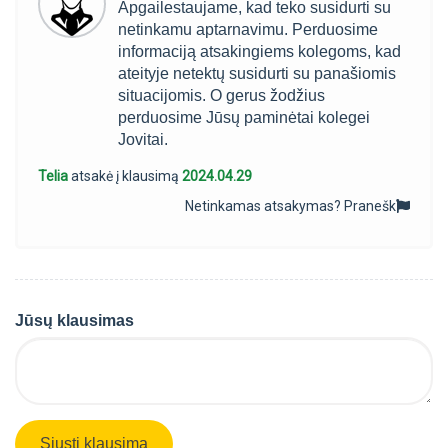
Apgailestaujame, kad teko susidurti su
netinkamu aptarnavimu. Perduosime
informaciją atsakingiems kolegoms, kad
ateityje netektų susidurti su panašiomis
situacijomis. O gerus žodžius
perduosime Jūsų paminėtai kolegei
Jovitai.
Telia
atsakė į klausimą
2024.04.29
Netinkamas atsakymas?
Pranešk
Jūsų klausimas