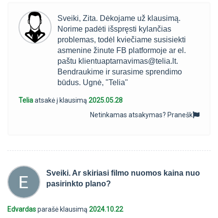
Sveiki, Zita. Dėkojame už klausimą.
Norime padėti išspręsti kylančias
problemas, todėl kviečiame susisiekti
asmenine žinute FB platformoje ar el.
paštu
klientuaptarnavimas@telia.lt
.
Bendraukime ir surasime sprendimo
būdus. Ugnė, "Telia"
Telia
atsakė į klausimą
2025.05.28
Netinkamas atsakymas?
Pranešk
Sveiki. Ar skiriasi filmo nuomos kaina nuo
pasirinkto plano?
Edvardas
parašė klausimą
2024.10.22