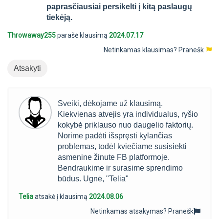
paprasčiausiai persikelti į kitą paslaugų
tiekėją.
Throwaway255
parašė klausimą
2024.07.17
Netinkamas klausimas?
Pranešk
Atsakyti
Sveiki, dėkojame už klausimą.
Kiekvienas atvejis yra individualus, ryšio
kokybė priklauso nuo daugelio faktorių.
Norime padėti išspręsti kylančias
problemas, todėl kviečiame susisiekti
asmenine žinute FB platformoje.
Bendraukime ir surasime sprendimo
būdus. Ugnė, "Telia"
Telia
atsakė į klausimą
2024.08.06
Netinkamas atsakymas?
Pranešk