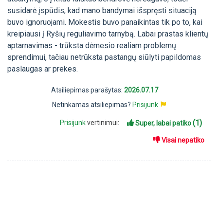
susidarė įspūdis, kad mano bandymai išspręsti situaciją
buvo ignoruojami. Mokestis buvo panaikintas tik po to, kai
kreipiausi į Ryšių reguliavimo tarnybą. Labai prastas klientų
aptarnavimas - trūksta dėmesio realiam problemų
sprendimui, tačiau netrūksta pastangų siūlyti papildomas
paslaugas ar prekes.
Atsiliepimas parašytas:
2026.07.17
Netinkamas atsiliepimas?
Prisijunk
(1)
Prisijunk
vertinimui:
Super, labai patiko
Visai nepatiko