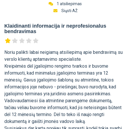
1 atsiliepimas
Siųsti AŽ
Klaidinanti informacija ir neprofesionalus
bendravimas
Noriu palikti labai neigiamą atsiliepimą apie bendravimą su
verslo klientų aptarnavimo specialiste.
Kreipėmės dėl įgaliojimo rengimo tvarkos ir buvome
informuoti, kad minimalus įgaliojimo terminas yra 12
mėnesių. Gavus įgaliojimo šabloną su atmintine, tokios
informacijos joje nebuvo - priešingai, buvo nurodyta, kad
įgaliojimo terminas yra juridinio asmens pasirinkimas.
Vadovaudamiesi šia atmintine parengėme dokumentą,
tačiau vėliau buvome informuoti, kad jis neteisingas būtent
dėl 12 mėnesių termino. Dėl to teko iš naujo rengti
dokumentą ir gaišti įmonės vadovo laiką.
Susisiekus dar kartą norėjau tik suprasti, kodėl tokia svarbi