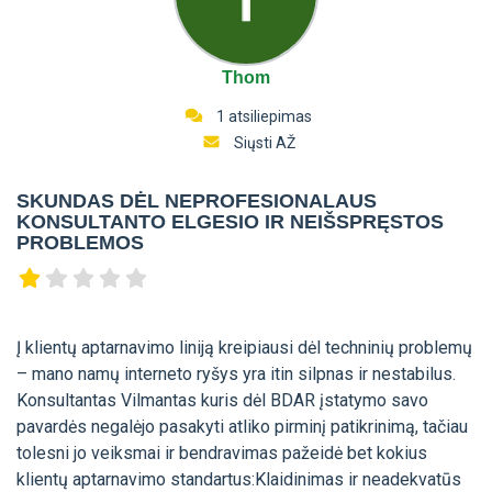
Thom
1 atsiliepimas
Siųsti AŽ
SKUNDAS DĖL NEPROFESIONALAUS
KONSULTANTO ELGESIO IR NEIŠSPRĘSTOS
PROBLEMOS
Į klientų aptarnavimo liniją kreipiausi dėl techninių problemų
– mano namų interneto ryšys yra itin silpnas ir nestabilus.
Konsultantas Vilmantas kuris dėl BDAR įstatymo savo
pavardės negalėjo pasakyti atliko pirminį patikrinimą, tačiau
tolesni jo veiksmai ir bendravimas pažeidė bet kokius
klientų aptarnavimo standartus:Klaidinimas ir neadekvatūs