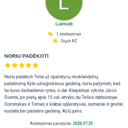
Laimutė
1 atsiliepimas
Siųsti AŽ
NORIU PADĖKOTI
Noriu padėkoti Telia už operatyvų nesklandumų
pašalinimą.Ryte užregistravus gedimą, noriu pažymėti, kad
tai buvo šeštadienio rytas, o dar Klaipėdoje vyksta Jūros
Šventė, po pietų apie 15 val. atvyko du Telios darbuotojai:
Dominykas ir Tomas ir klabai op[eratyviai, sumaniai ir greitai
nustatė bei pašalino gedimą. Ačiū jums.
Atsiliepimas parašytas:
2026.07.25