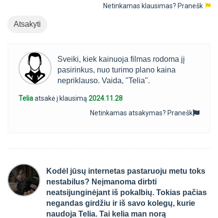
Netinkamas klausimas?
Pranešk
Atsakyti
Sveiki, kiek kainuoja filmas rodoma jį
pasirinkus, nuo turimo plano kaina
nepriklauso. Vaida, "Telia".
Telia
atsakė į klausimą
2024.11.28
Netinkamas atsakymas?
Pranešk
Kodėl jūsų internetas pastaruoju metu toks
nestabilus? Neįmanoma dirbti
neatsijunginėjant iš pokalbių. Tokias pačias
negandas girdžiu ir iš savo kolegų, kurie
naudoja Telia. Tai kelia man norą