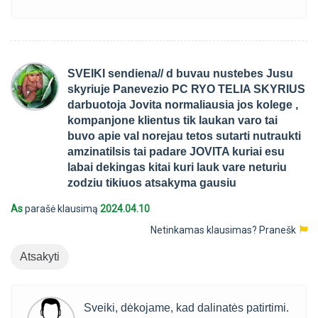
SVEIKI sendiena// d buvau nustebes Jusu
skyriuje Panevezio PC RYO TELIA SKYRIUS
darbuotoja Jovita normaliausia jos kolege ,
kompanjone klientus tik laukan varo tai
buvo apie val norejau tetos sutarti nutraukti
amzinatilsis tai padare JOVITA kuriai esu
labai dekingas kitai kuri lauk vare neturiu
zodziu tikiuos atsakyma gausiu
As
parašė klausimą
2024.04.10
Netinkamas klausimas?
Pranešk
Atsakyti
Sveiki, dėkojame, kad dalinatės patirtimi.