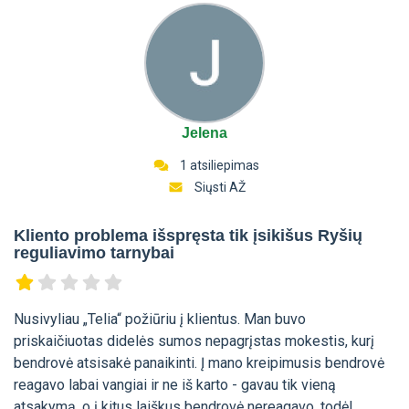
Jelena
1 atsiliepimas
Siųsti AŽ
Kliento problema išspręsta tik įsikišus Ryšių
reguliavimo tarnybai
Nusivyliau „Telia“ požiūriu į klientus. Man buvo
priskaičiuotas didelės sumos nepagrįstas mokestis, kurį
bendrovė atsisakė panaikinti. Į mano kreipimusis bendrovė
reagavo labai vangiai ir ne iš karto - gavau tik vieną
atsakymą, o į kitus laiškus bendrovė nereagavo, todėl