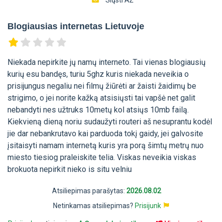
Siųsti AŽ
Blogiausias internetas Lietuvoje
Niekada nepirkite jų namų interneto. Tai vienas blogiausių
kurių esu bandęs, turiu 5ghz kuris niekada neveikia o
prisijungus negaliu nei filmų žiūrėti ar žaisti žaidimų be
strigimo, o jei norite kažką atsisiųsti tai vapšė net galit
nebandyti nes užtruks 10metų kol atsiųs 10mb failą.
Kiekvieną dieną noriu sudaužyti routeri aš nesuprantu kodėl
jie dar nebankrutavo kai parduoda tokį gaidy, jei galvosite
įsitaisyti namam internetą kuris yra porą šimtų metrų nuo
miesto tiesiog praleiskite telia. Viskas neveikia viskas
brokuota nepirkit nieko is situ velniu
Atsiliepimas parašytas:
2026.08.02
Netinkamas atsiliepimas?
Prisijunk