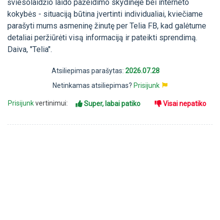
šviesolaidžio laido pažeidimo skydinėje bei interneto
kokybės - situaciją būtina įvertinti individualiai, kviečiame
parašyti mums asmeninę žinutę per Telia FB, kad galėtume
detaliai peržiūrėti visą informaciją ir pateikti sprendimą.
Daiva, "Telia".
Atsiliepimas parašytas:
2026.07.28
Netinkamas atsiliepimas?
Prisijunk
Prisijunk
vertinimui:
Super, labai patiko
Visai nepatiko