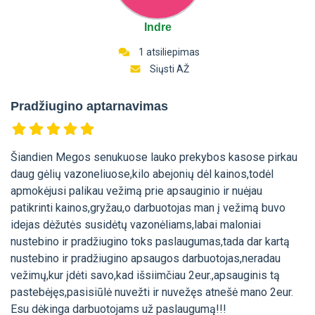
Indre
1 atsiliepimas
Siųsti AŽ
Pradžiugino aptarnavimas
Šiandien Megos senukuose lauko prekybos kasose pirkau
daug gėlių vazoneliuose,kilo abejonių dėl kainos,todėl
apmokėjusi palikau vežimą prie apsauginio ir nuėjau
patikrinti kainos,gryžau,o darbuotojas man į vežimą buvo
idejas dėžutės susidėtų vazonėliams,labai maloniai
nustebino ir pradžiugino toks paslaugumas,tada dar kartą
nustebino ir pradžiugino apsaugos darbuotojas,neradau
vežimų,kur įdėti savo,kad išsiimčiau 2eur.,apsauginis tą
pastebėjęs,pasisiūlė nuvežti ir nuvežęs atnešė mano 2eur.
Esu dėkinga darbuotojams už paslaugumą!!!