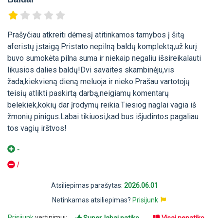
Prašyčiau atkreiti dėmesį atitinkamos tarnybos į šitą
aferistų įstaigą.Pristato nepilną baldų komplektą,už kurį
buvo sumokėta pilna suma ir niekaip negaliu išsireikalauti
likusios dalies baldų!Dvi savaites skambinėju,vis
žada,kiekvieną dieną meluoja ir nieko.Prašau vartotojų
teisių atlikti paskirtą darbą,neigiamų komentarų
belekiek,kokių dar įrodymų reikia.Tiesiog naglai vagia iš
žmonių pinigus.Labai tikiuosi,kad bus išjudintos pagaliau
tos vagių irštvos!
-
/
Atsiliepimas parašytas:
2026.06.01
Netinkamas atsiliepimas?
Prisijunk
Prisijunk
vertinimui: