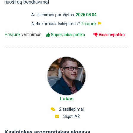
nuoširdų bendravimą!
Atsiliepimas parašytas:
2026.08.04
Netinkamas atsiliepimas?
Prisijunk
Prisijunk
vertinimui:
Super, labai patiko
Visai nepatiko
Lukas
2 atsiliepimai
Siųsti AŽ
Kasininkes arograntiskas elgesys