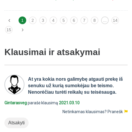
‹
1
2
3
4
5
6
7
8
...
14
›
15
Klausimai ir atsakymai
At yra kokia nors galimybę atgauti prekę iš
senuku už kurią sumokėjau be teismo.
Nenorėčiau turėti reikalų su teisėsauga.
Gintarasveg
parašė klausimą
2021.03.10
Netinkamas klausimas?
Pranešk
Atsakyti