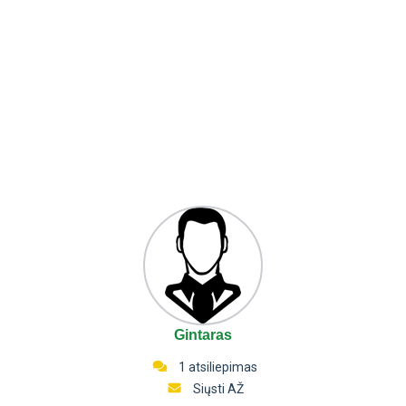
Gintaras
1 atsiliepimas
Siųsti AŽ