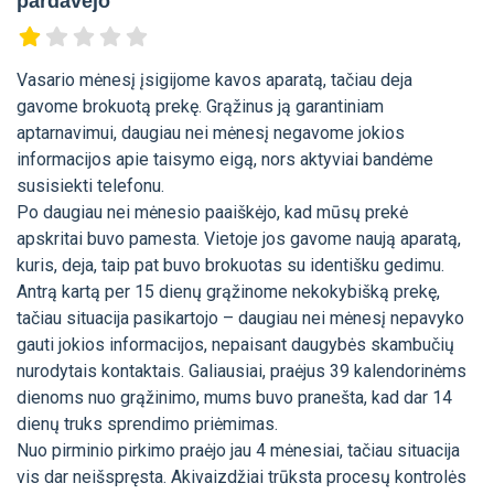
pardavėjo
Vasario mėnesį įsigijome kavos aparatą, tačiau deja
gavome brokuotą prekę. Grąžinus ją garantiniam
aptarnavimui, daugiau nei mėnesį negavome jokios
informacijos apie taisymo eigą, nors aktyviai bandėme
susisiekti telefonu.
Po daugiau nei mėnesio paaiškėjo, kad mūsų prekė
apskritai buvo pamesta. Vietoje jos gavome naują aparatą,
kuris, deja, taip pat buvo brokuotas su identišku gedimu.
Antrą kartą per 15 dienų grąžinome nekokybišką prekę,
tačiau situacija pasikartojo – daugiau nei mėnesį nepavyko
gauti jokios informacijos, nepaisant daugybės skambučių
nurodytais kontaktais. Galiausiai, praėjus 39 kalendorinėms
dienoms nuo grąžinimo, mums buvo pranešta, kad dar 14
dienų truks sprendimo priėmimas.
Nuo pirminio pirkimo praėjo jau 4 mėnesiai, tačiau situacija
vis dar neišspręsta. Akivaizdžiai trūksta procesų kontrolės