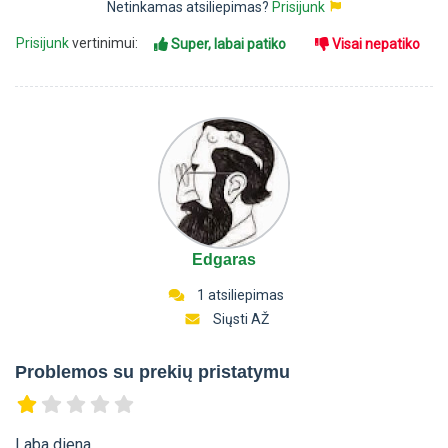
Netinkamas atsiliepimas?
Prisijunk
Prisijunk
vertinimui:
Super, labai patiko
Visai nepatiko
Edgaras
1 atsiliepimas
Siųsti AŽ
Problemos su prekių pristatymu
Laba diena,