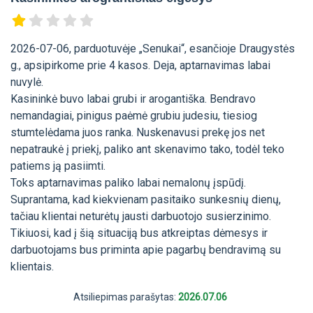
2026-07-06, parduotuvėje „Senukai“, esančioje Draugystės
g., apsipirkome prie 4 kasos. Deja, aptarnavimas labai
nuvylė.
Kasininkė buvo labai grubi ir arogantiška. Bendravo
nemandagiai, pinigus paėmė grubiu judesiu, tiesiog
stumtelėdama juos ranka. Nuskenavusi prekę jos net
nepatraukė į priekį, paliko ant skenavimo tako, todėl teko
patiems ją pasiimti.
Toks aptarnavimas paliko labai nemalonų įspūdį.
Suprantama, kad kiekvienam pasitaiko sunkesnių dienų,
tačiau klientai neturėtų jausti darbuotojo susierzinimo.
Tikiuosi, kad į šią situaciją bus atkreiptas dėmesys ir
darbuotojams bus priminta apie pagarbų bendravimą su
klientais.
Atsiliepimas parašytas:
2026.07.06