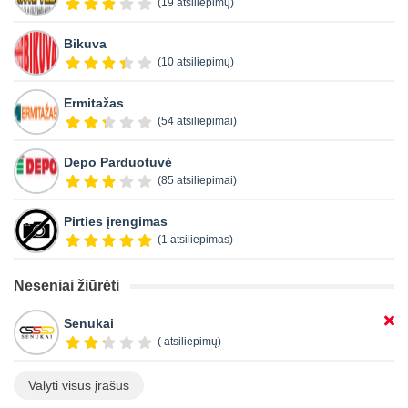
(19 atsiliepimų)
Bikuva
(10 atsiliepimų)
Ermitažas
(54 atsiliepimai)
Depo Parduotuvė
(85 atsiliepimai)
Pirties įrengimas
(1 atsiliepimas)
Neseniai žiūrėti
Senukai
( atsiliepimų)
Valyti visus įrašus