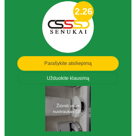
2.26
Parašykite atsiliepimą
Užduokite klausimą
Žiūrėti visas
nuotraukas (26)