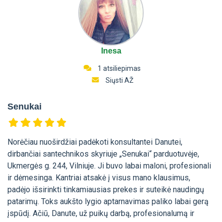
Inesa
1 atsiliepimas
Siųsti AŽ
Senukai
Norėčiau nuoširdžiai padėkoti konsultantei Danutei,
dirbančiai santechnikos skyriuje „Senukai“ parduotuvėje,
Ukmergės g. 244, Vilniuje. Ji buvo labai maloni, profesionali
ir dėmesinga. Kantriai atsakė į visus mano klausimus,
padėjo išsirinkti tinkamiausias prekes ir suteikė naudingų
patarimų. Toks aukšto lygio aptarnavimas paliko labai gerą
įspūdį. Ačiū, Danute, už puikų darbą, profesionalumą ir