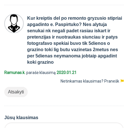
Kur kreiptis del po remonto gryzusio stipriai
apgadinto e. Paspirtuko? Nes alytuja
senukai nk negali padet rasiau iskart ir
pretenzijas ir nuotraukas siunciau ir patys
fotografavo spekiai buvo tik 5dienos o
grazino toki lig butu vazinetas 2metus nes
per 5dienas neymanoma jobtaip apgadint
koki grazino
Ramunas.k.
parašė klausimą
2020.01.21
Netinkamas klausimas?
Pranešk
Atsakyti
Jūsų klausimas