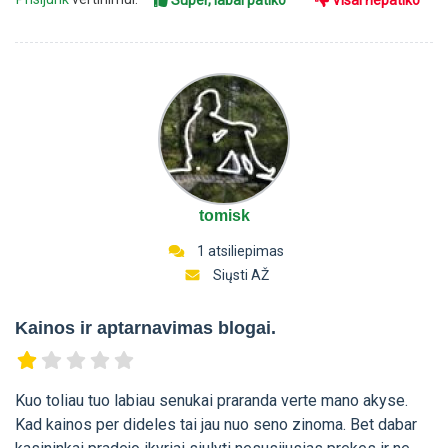
Super, labai patiko
Visai nepatiko
tomisk
1 atsiliepimas
Siųsti AŽ
Kainos ir aptarnavimas blogai.
Kuo toliau tuo labiau senukai praranda verte mano akyse.
Kad kainos per dideles tai jau nuo seno zinoma. Bet dabar