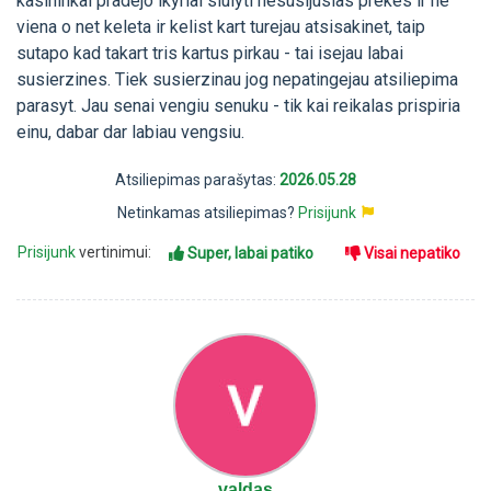
kasininkai pradejo ikyriai siulyti nesusijusias prekes ir ne
viena o net keleta ir kelist kart turejau atsisakinet, taip
sutapo kad takart tris kartus pirkau - tai isejau labai
susierzines. Tiek susierzinau jog nepatingejau atsiliepima
parasyt. Jau senai vengiu senuku - tik kai reikalas prispiria
einu, dabar dar labiau vengsiu.
Atsiliepimas parašytas:
2026.05.28
Netinkamas atsiliepimas?
Prisijunk
Prisijunk
vertinimui:
Super, labai patiko
Visai nepatiko
valdas