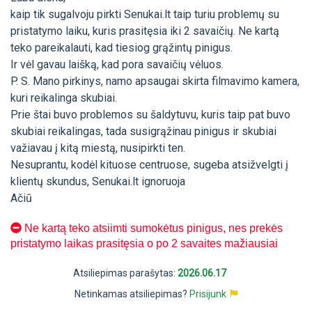
kaip tik sugalvoju pirkti Senukai.lt taip turiu problemų su
pristatymo laiku, kuris prasitęsia iki 2 savaičių. Ne kartą
teko pareikalauti, kad tiesiog grąžintų pinigus.
Ir vėl gavau laišką, kad pora savaičių vėluos.
P. S. Mano pirkinys, namo apsaugai skirta filmavimo kamera,
kuri reikalinga skubiai.
Prie štai buvo problemos su šaldytuvu, kuris taip pat buvo
skubiai reikalingas, tada susigrąžinau pinigus ir skubiai
važiavau į kitą miestą, nusipirkti ten.
Nesuprantu, kodėl kituose centruose, sugeba atsižvelgti į
klientų skundus, Senukai.lt ignoruoja
Ačiū
Ne kartą teko atsiimti sumokėtus pinigus, nes prekės
pristatymo laikas prasitęsia o po 2 savaites mažiausiai
Atsiliepimas parašytas:
2026.06.17
Netinkamas atsiliepimas?
Prisijunk