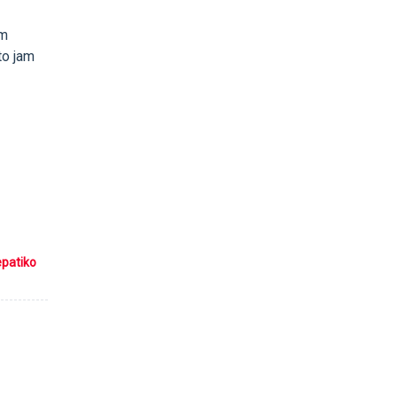
am
rto jam
epatiko