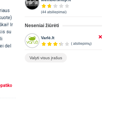
riaus
(44 atsiliepimai)
kuote)
kai! Ir
Neseniai žiūrėti
kis su
Varlė.lt
li
( atsiliepimų)
ei del
Valyti visus įrašus
epatiko