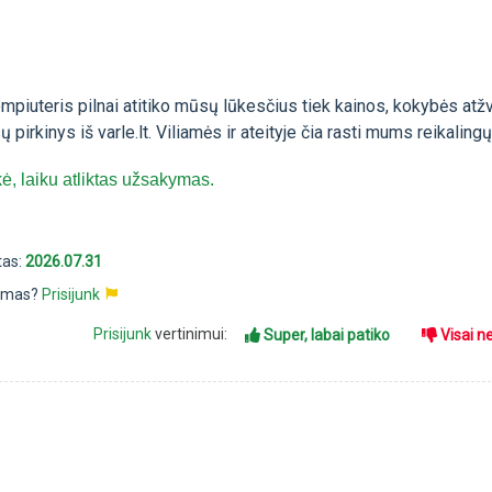
ompiuteris pilnai atitiko mūsų lūkesčius tiek kainos, kokybės atžv
pirkinys iš varle.lt. Viliamės ir ateityje čia rasti mums reikalingų
, laiku atliktas užsakymas.
tas:
2026.07.31
pimas?
Prisijunk
Prisijunk
vertinimui:
Super, labai patiko
Visai n