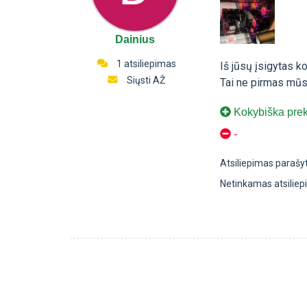
Dainius
1 atsiliepimas
Iš jūsų įsigytas k
Siųsti AŽ
Tai ne pirmas mūsų 
Kokybiška prekė
-
Atsiliepimas parašy
Netinkamas atsilie