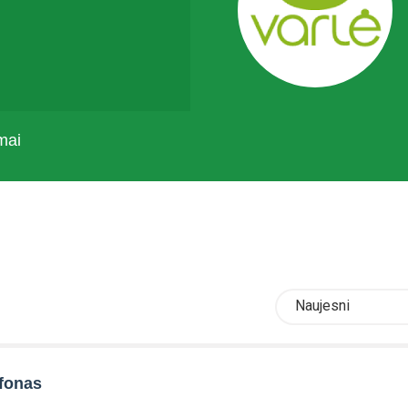
mai
Naujesni
efonas