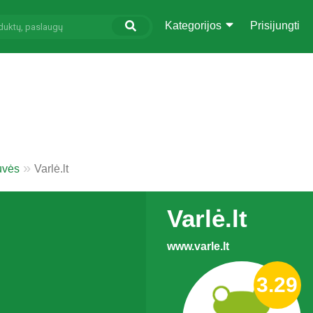
Kategorijos
Prisijungti
uvės
Varlė.lt
Varlė.lt
www.varle.lt
3.29