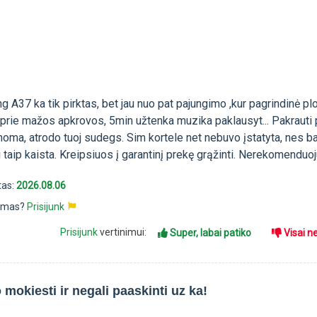
A37 ka tik pirktas, bet jau nuo pat pajungimo ,kur pagrindinė pl
 prie mažos apkrovos, 5min užtenka muzika paklausyt... Pakrauti 
noma, atrodo tuoj sudegs. Sim kortele net nebuvo įstatyta, nes b
i taip kaista. Kreipsiuos į garantinį prekę grąžinti. Nerekomenduoj
tas:
2026.08.06
pimas?
Prisijunk
Prisijunk
vertinimui:
Super, labai patiko
Visai n
 mokiesti ir negali paaskinti uz ka!