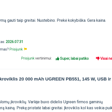
mą gauti taip greitai. Nustebino. Prekė kokybiška. Gera kaina.
tas:
2026.07.31
pimas?
Prisijunk
Prisijunk
vertinimui:
Super, labai patiko
Visai n
įkroviklis 20 000 mAh UGREEN PB551, 145 W, USB ir
siūlomų įkroviklių. Varlėje buvo didelis Ugreen firmos gaminių
ą kainą. Prekę pristatė labai greitai. Įkroviklis kol kas veikia puik