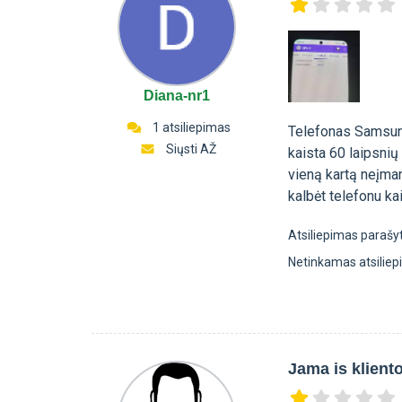
Diana-nr1
1 atsiliepimas
Telefonas Samsung 
Siųsti AŽ
kaista 60 laipsnių
vieną kartą neįma
kalbėt telefonu ka
Atsiliepimas parašy
Netinkamas atsilie
Jama is kliento