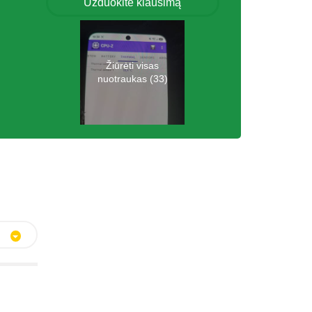
Užduokite klausimą
Žiūrėti visas
nuotraukas (33)