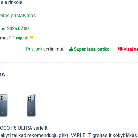
ia rinkoje.
itas pristatymas
tas:
2026.07.30
pimas?
Prisijunk
Prisijunk
vertinimui:
Super, labai patiko
Visai n
RA
POCO F8 ULTRA varle.lt
akyti tai kad rekomenduoju pirkti VARLE.LT greitas ir kokybiškas