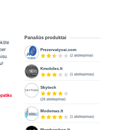
Panašūs produktai
okštė
per
Prezervatyvai.com
(2 atsiliepimai)
aisu
u!
Kmobiles.lt
(1 atsiliepimas)
Skytech
epatiko
(26 atsiliepimai)
Modemas.lt
(1 atsiliepimas)
Membershop.lt