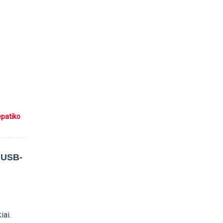
epatiko
 USB-
iai.