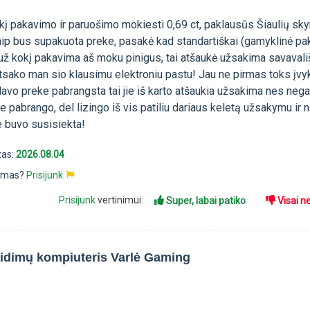
kį pakavimo ir paruošimo mokiesti 0,69 ct, paklausūs Šiaulių sky
aip bus supakuota preke, pasakė kad standartiškai (gamyklinė pa
 už kokį pakavima aš moku pinigus, tai atšaukė užsakima savavališ
atsako man sio klausimu elektroniu pastu! Jau ne pirmas toks įvy
avo preke pabrangsta tai jie iš karto atšaukia užsakima nes nega
e pabrango, del lizingo iš vis patiliu dariaus keletą užsakymu ir n
 buvo susisiekta!
tas:
2026.08.04
pimas?
Prisijunk
Prisijunk
vertinimui:
Super, labai patiko
Visai n
aidimų kompiuteris Varlė Gaming