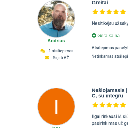
Greitai
Nesitikėjau užsaky
Gera kaina
Andrius
Atsiliepimas parašy
1 atsiliepimas
Netinkamas atsilie
Siųsti AŽ
Nešiojamasis 
C, su integru
Ilgai rinkausi iš 
pasirinkimas už ger