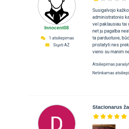
Susigalvojo kažko
administratorės k
vel paklausiau tai
Innocent08
net ju pagalba ne
ta parduotuve, būd
1 atsiliepimas
pristatyti nes prek
Siųsti AŽ
vieno su manim ne
Atsiliepimas parašy
Netinkamas atsilie
Stacionarus ž