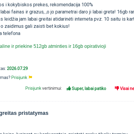
os i kokybiskos prekes, rekomendacija 100%
labai fainas ir grazus, ,o jo parametrai daro ji labai greta! 16gb r
is leidžia jam labai greitai atidarinėti interneta pvz. 10 saitu is ka
, o zaidimus gali zaisti bet kokius!
a telefona
ine ir priekine 512gb atminties ir 16gb opirativioji
tas:
2026.07.29
pimas?
Prisijunk
Prisijunk
vertinimui:
Super, labai patiko
Visai n
greitas pristatymas