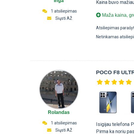
Inga
Kaina buvo mažiaus
1 atsiliepimas
Maža kaina, gre
Siųsti AŽ
Atsiliepimas parašy
Netinkamas atsilie
POCO F8 ULT
Rolandas
1 atsiliepimas
Isigijau telefona 
Siųsti AŽ
Pirma ka noriu pas