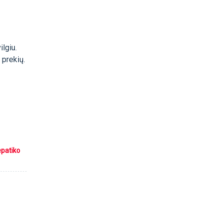
ilgiu.
 prekių.
epatiko