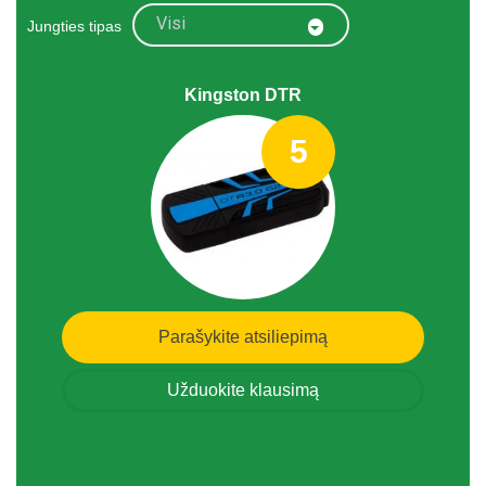
Visi
Jungties tipas
Kingston DTR
5
Parašykite atsiliepimą
Užduokite klausimą