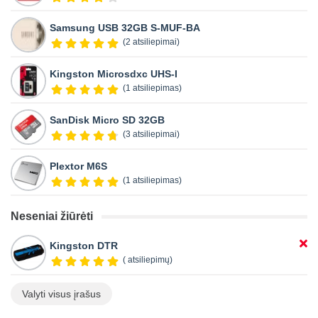
Samsung USB 32GB S-MUF-BA
(2 atsiliepimai)
Kingston Microsdxc UHS-I
(1 atsiliepimas)
SanDisk Micro SD 32GB
(3 atsiliepimai)
Plextor M6S
(1 atsiliepimas)
Neseniai žiūrėti
Kingston DTR
( atsiliepimų)
Valyti visus įrašus