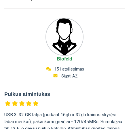
Blofeld
151 atsiliepimas
Siųsti AŽ
Puikus atmintukas
USB 3, 32 GB talpa (perkant 16gb ir 32gb kainos skyrėsi
labai menkai), pakankami greičiai - 120/45MBs. Sumokėjau
tik 13 €, o gavau puikią kokybę. Atmintukas greitas, talpus,