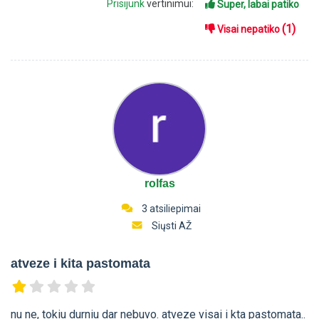
Prisijunk
vertinimui:
Super, labai patiko
(1)
Visai nepatiko
rolfas
3 atsiliepimai
Siųsti AŽ
atveze i kita pastomata
nu ne, tokiu durniu dar nebuvo. atveze visai i kta pastomata..