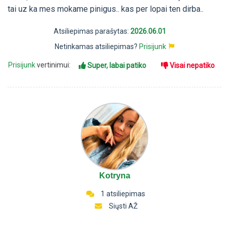
tai uz ka mes mokame pinigus.. kas per lopai ten dirba..
Atsiliepimas parašytas:
2026.06.01
Netinkamas atsiliepimas?
Prisijunk
Prisijunk
vertinimui:
Super, labai patiko
Visai nepatiko
Kotryna
1 atsiliepimas
Siųsti AŽ