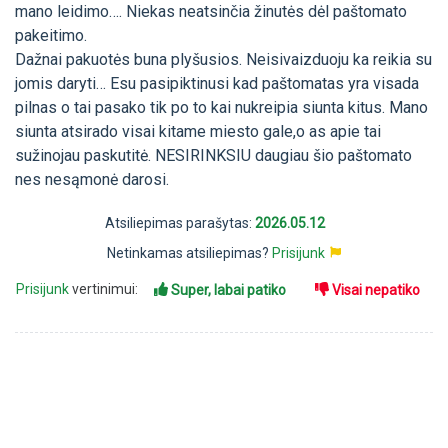
mano leidimo…. Niekas neatsinčia žinutės dėl paštomato
pakeitimo.
Dažnai pakuotės buna plyšusios. Neisivaizduoju ka reikia su
jomis daryti… Esu pasipiktinusi kad paštomatas yra visada
pilnas o tai pasako tik po to kai nukreipia siunta kitus. Mano
siunta atsirado visai kitame miesto gale,o as apie tai
sužinojau paskutitė. NESIRINKSIU daugiau šio paštomato
nes nesąmonė darosi.
Atsiliepimas parašytas:
2026.05.12
Netinkamas atsiliepimas?
Prisijunk
Prisijunk
vertinimui:
Super, labai patiko
Visai nepatiko