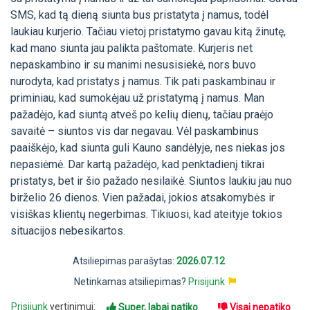
SMS, kad tą dieną siunta bus pristatyta į namus, todėl
laukiau kurjerio. Tačiau vietoj pristatymo gavau kitą žinutę,
kad mano siunta jau palikta paštomate. Kurjeris net
nepaskambino ir su manimi nesusisiekė, nors buvo
nurodyta, kad pristatys į namus. Tik pati paskambinau ir
priminiau, kad sumokėjau už pristatymą į namus. Man
pažadėjo, kad siuntą atveš po kelių dienų, tačiau praėjo
savaitė – siuntos vis dar negavau. Vėl paskambinus
paaiškėjo, kad siunta guli Kauno sandėlyje, nes niekas jos
nepasiėmė. Dar kartą pažadėjo, kad penktadienį tikrai
pristatys, bet ir šio pažado nesilaikė. Siuntos laukiu jau nuo
birželio 26 dienos. Vien pažadai, jokios atsakomybės ir
visiškas klientų negerbimas. Tikiuosi, kad ateityje tokios
situacijos nebesikartos.
Atsiliepimas parašytas:
2026.07.12
Netinkamas atsiliepimas?
Prisijunk
Prisijunk
vertinimui:
Super, labai patiko
Visai nepatiko