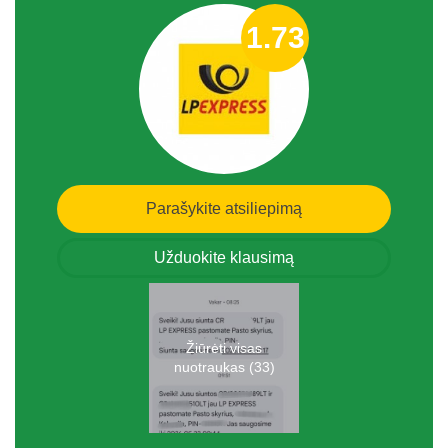
1.73
Parašykite atsiliepimą
Užduokite klausimą
Žiūrėti visas
nuotraukas (33)