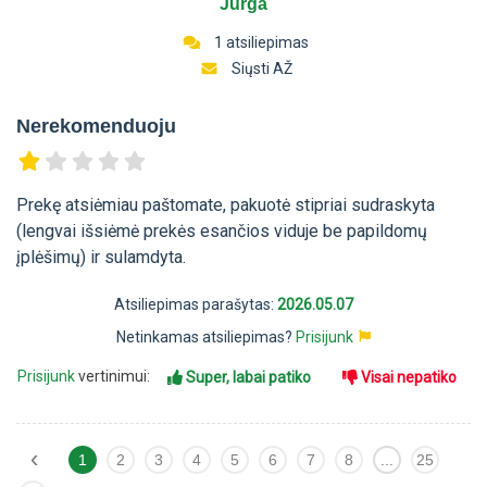
Jurga
1 atsiliepimas
Siųsti AŽ
Nerekomenduoju
Prekę atsiėmiau paštomate, pakuotė stipriai sudraskyta
(lengvai išsiėmė prekės esančios viduje be papildomų
įplėšimų) ir sulamdyta.
Atsiliepimas parašytas:
2026.05.07
Netinkamas atsiliepimas?
Prisijunk
Prisijunk
vertinimui:
Super, labai patiko
Visai nepatiko
‹
1
2
3
4
5
6
7
8
...
25