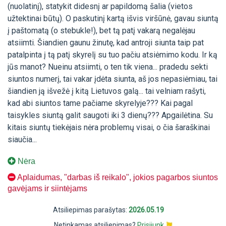
(nuolatinį), statykit didesnį ar papildomą šalia (vietos
užtektinai būtų). O paskutinį kartą išvis viršūnė, gavau siuntą
į paštomatą (o stebukle!), bet tą patį vakarą negalėjau
atsiimti. Šiandien gaunu žinutę, kad antroji siunta taip pat
patalpinta į tą patį skyrelį su tuo pačiu atsiėmimo kodu. Ir ką
jūs manot? Nueinu atsiimti, o ten tik viena... pradedu sekti
siuntos numerį, tai vakar įdėta siunta, aš jos nepasiėmiau, tai
šiandien ją išvežė į kitą Lietuvos galą... tai velniam rašyti,
kad abi siuntos tame pačiame skyrelyje??? Kai pagal
taisykles siuntą galit saugoti iki 3 dienų??? Apgailėtina. Su
kitais siuntų tiekėjais nėra problemų visai, o čia šaraškinai
siaučia...
Nėra
Aplaidumas, "darbas iš reikalo", jokios pagarbos siuntos
gavėjams ir siintėjams
Atsiliepimas parašytas:
2026.05.19
Netinkamas atsiliepimas?
Prisijunk