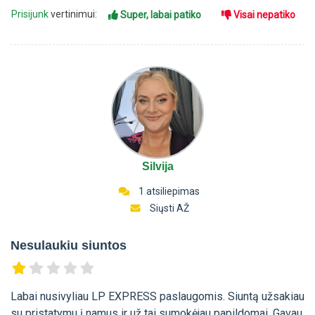
Prisijunk
vertinimui:
Super, labai patiko
Visai nepatiko
Silvija
1 atsiliepimas
Siųsti AŽ
Nesulaukiu siuntos
Labai nusivyliau LP EXPRESS paslaugomis. Siuntą užsakiau
su pristatymu į namus ir už tai sumokėjau papildomai. Gavau