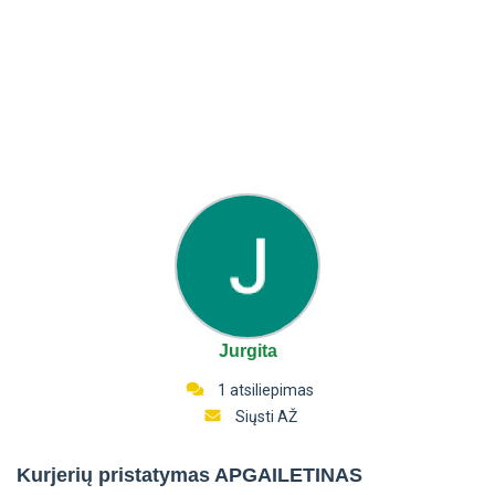
Jurgita
1 atsiliepimas
Siųsti AŽ
Kurjerių pristatymas APGAILETINAS