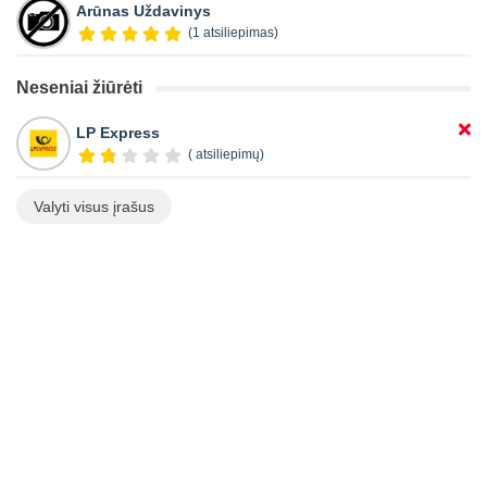
Arūnas Uždavinys
(1 atsiliepimas)
Neseniai žiūrėti
LP Express
( atsiliepimų)
Valyti visus įrašus