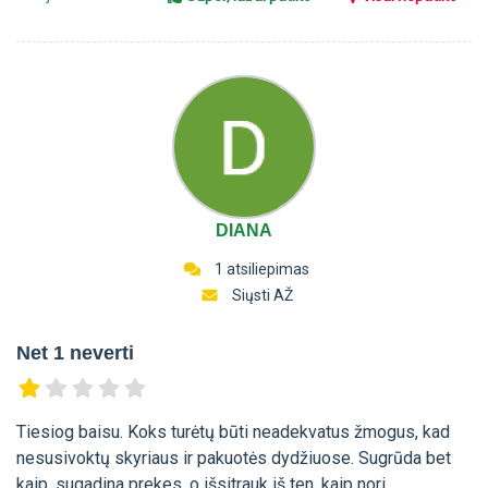
DIANA
1 atsiliepimas
Siųsti AŽ
Net 1 neverti
Tiesiog baisu. Koks turėtų būti neadekvatus žmogus, kad
nesusivoktų skyriaus ir pakuotės dydžiuose. Sugrūda bet
kaip, sugadina prekes, o išsitrauk iš ten, kaip nori...