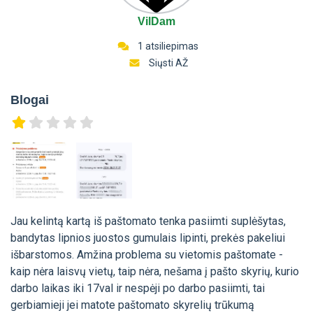
VilDam
1 atsiliepimas
Siųsti AŽ
Blogai
Jau kelintą kartą iš paštomato tenka pasiimti suplėšytas,
bandytas lipnios juostos gumulais lipinti, prekės pakeliui
išbarstomos. Amžina problema su vietomis paštomate -
kaip nėra laisvų vietų, taip nėra, nešama į pašto skyrių, kurio
darbo laikas iki 17val ir nespėji po darbo pasiimti, tai
gerbiamieji jei matote paštomato skyrelių trūkumą