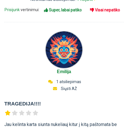
Prisijunk
vertinimui:
Super, labai patiko
Visai nepatiko
Emilija
1 atsiliepimas
Siųsti AŽ
TRAGEDIJA!!!!
Jau kelinta karta siunta nukeliauj kitur į kitą paštomata be