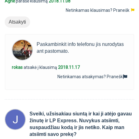
Agnė
parašė klausimą
2018.11.08
Netinkamas klausimas?
Pranešk
Atsakyti
Paskambinkit info telefonu jis nurodytas
ant pastomato.
rokas
atsakė į klausimą
2018.11.17
Netinkamas atsakymas?
Pranešk
Sveiki, užsisakiau siuntą ir kai ji atėjo gavau
žinutę ir LP Express. Nuvykus atsiimti,
suspaudžiau kodą ir jis netiko. Kaip man
atsiimti savo prekę?