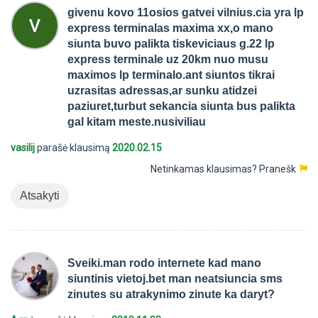
givenu kovo 11osios gatvei vilnius.cia yra lp
express terminalas maxima xx,o mano
siunta buvo palikta tiskeviciaus g.22 lp
express terminale uz 20km nuo musu
maximos lp terminalo.ant siuntos tikrai
uzrasitas adressas,ar sunku atidzei
paziuret,turbut sekancia siunta bus palikta
gal kitam meste.nusiviliau
vasilij
parašė klausimą
2020.02.15
Netinkamas klausimas?
Pranešk
Atsakyti
Sveiki.man rodo internete kad mano
siuntinis vietoj.bet man neatsiuncia sms
zinutes su atrakynimo zinute ka daryt?