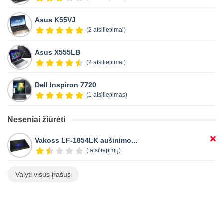
Asus K55VJ
(2 atsiliepimai)
Asus X555LB
(2 atsiliepimai)
Dell Inspiron 7720
(1 atsiliepimas)
Neseniai žiūrėti
Vakoss LF-1854LK aušinimo...
( atsiliepimų)
Valyti visus įrašus