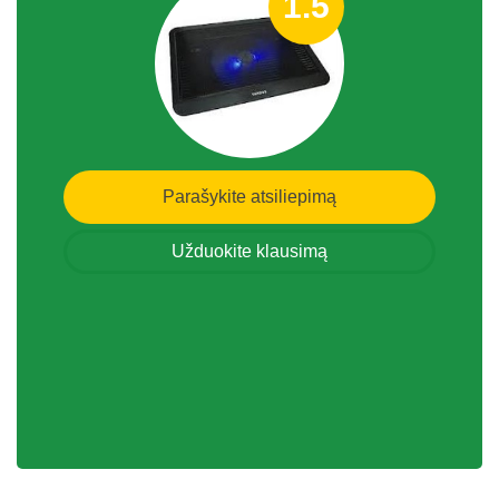
1.5
Parašykite atsiliepimą
Užduokite klausimą