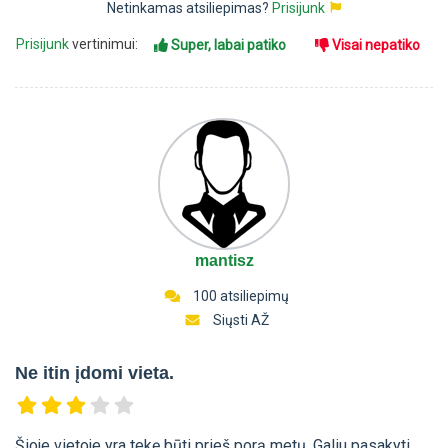
Netinkamas atsiliepimas?
Prisijunk
Prisijunk
vertinimui:
Super, labai patiko
Visai nepatiko
mantisz
100 atsiliepimų
Siųsti AŽ
Ne itin įdomi vieta.
Šioje vietoje yra tekę būti prieš porą metų. Galiu pasakyti,