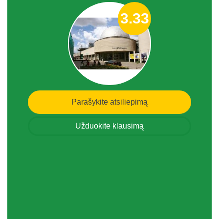
3.33
Parašykite atsiliepimą
Užduokite klausimą