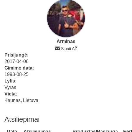
Arminas
Siųsti AŽ
Prisijungė:
2017-04-06
Gimimo data:
1993-08-25
Lytis:
Vyras
Vieta:
Kaunas, Lietuva
Atsiliepimai
Data
Atsiliepimas
Produktas/Paslauga
Įver