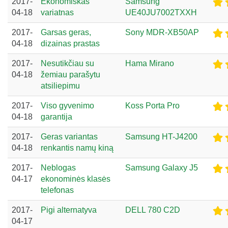
2017-
Ekonomiškas
Samsung
04-18
variatnas
UE40JU7002TXXH
2017-
Garsas geras,
Sony MDR-XB50AP
04-18
dizainas prastas
2017-
Nesutikčiau su
Hama Mirano
04-18
žemiau parašytu
atsiliepimu
2017-
Viso gyvenimo
Koss Porta Pro
04-18
garantija
2017-
Geras variantas
Samsung HT-J4200
04-18
renkantis namų kiną
2017-
Neblogas
Samsung Galaxy J5
04-17
ekonominės klasės
telefonas
2017-
Pigi alternatyva
DELL 780 C2D
04-17