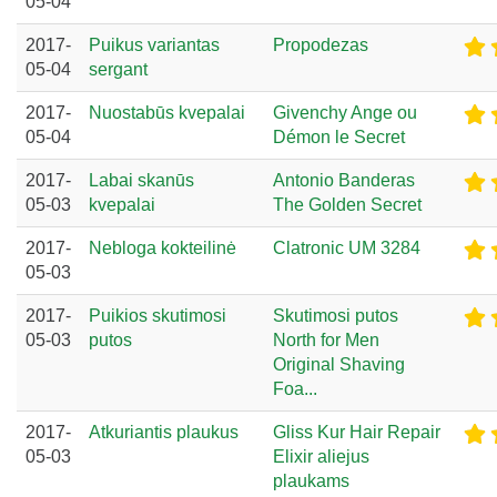
05-04
2017-
Puikus variantas
Propodezas
05-04
sergant
2017-
Nuostabūs kvepalai
Givenchy Ange ou
05-04
Démon le Secret
2017-
Labai skanūs
Antonio Banderas
05-03
kvepalai
The Golden Secret
2017-
Nebloga kokteilinė
Clatronic UM 3284
05-03
2017-
Puikios skutimosi
Skutimosi putos
05-03
putos
North for Men
Original Shaving
Foa...
2017-
Atkuriantis plaukus
Gliss Kur Hair Repair
05-03
Elixir aliejus
plaukams