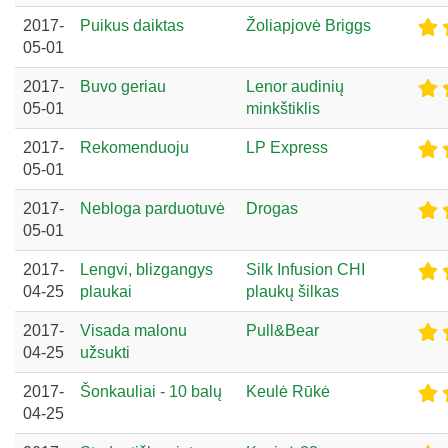
2017-
Puikus daiktas
Žoliapjovė Briggs
05-01
2017-
Buvo geriau
Lenor audinių
05-01
minkštiklis
2017-
Rekomenduoju
LP Express
05-01
2017-
Nebloga parduotuvė
Drogas
05-01
2017-
Lengvi, blizgangys
Silk Infusion CHI
04-25
plaukai
plaukų šilkas
2017-
Visada malonu
Pull&Bear
04-25
užsukti
2017-
Šonkauliai - 10 balų
Keulė Rūkė
04-25