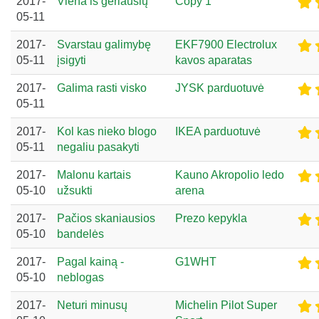
2017-
Viena iš geriausių
Copy 1
05-11
2017-
Svarstau galimybę
EKF7900 Electrolux
05-11
įsigyti
kavos aparatas
2017-
Galima rasti visko
JYSK parduotuvė
05-11
2017-
Kol kas nieko blogo
IKEA parduotuvė
05-11
negaliu pasakyti
2017-
Malonu kartais
Kauno Akropolio ledo
05-10
užsukti
arena
2017-
Pačios skaniausios
Prezo kepykla
05-10
bandelės
2017-
Pagal kainą -
G1WHT
05-10
neblogas
2017-
Neturi minusų
Michelin Pilot Super