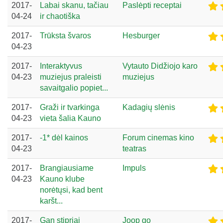
2017-
Labai skanu, tačiau
Paslėpti receptai
04-24
ir chaotiška
2017-
Trūksta švaros
Hesburger
04-23
2017-
Interaktyvus
Vytauto Didžiojo karo
04-23
muziejus praleisti
muziejus
savaitgalio popiet...
2017-
Graži ir tvarkinga
Kadagių slėnis
04-23
vieta šalia Kauno
2017-
-1* dėl kainos
Forum cinemas kino
04-23
teatras
2017-
Brangiausiame
Impuls
04-23
Kauno klube
norėtųsi, kad bent
karšt...
2017-
Gan stipriai
Joop go