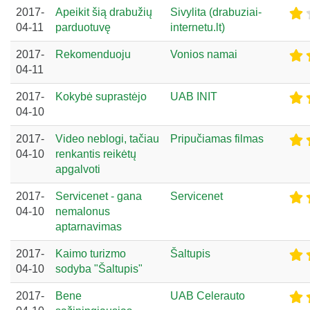
2017-
Apeikit šią drabužių
Sivylita (drabuziai-
04-11
parduotuvę
internetu.lt)
2017-
Rekomenduoju
Vonios namai
04-11
2017-
Kokybė suprastėjo
UAB INIT
04-10
2017-
Video neblogi, tačiau
Pripučiamas filmas
04-10
renkantis reikėtų
apgalvoti
2017-
Servicenet - gana
Servicenet
04-10
nemalonus
aptarnavimas
2017-
Kaimo turizmo
Šaltupis
04-10
sodyba "Šaltupis"
2017-
Bene
UAB Celerauto