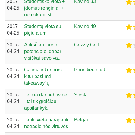
2017-
Studentiška vieta +
Kavinė 33
04-25
įdomus renginiai +
nemokami st...
2017-
Studentų vieta su
Kavinė 49
04-25
pigiu alumi
2017-
Anksčiau turėjo
Grizzly Grill
04-24
potencialo, dabar
visiškai savo va...
2017-
Galima ir kur nors
Phun kee duck
04-24
kitur pasiimti
takeaway'ių
2017-
Jei čia dar nebuvote
Siesta
04-24
- tai tik greičiau
apsilankyk...
2017-
Jauki vieta paragauti
Belgai
04-24
netradicinės virtuvės