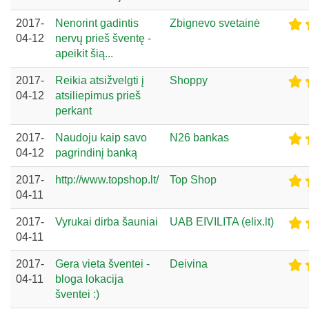
2017-
Nenorint gadintis
Zbignevo svetainė
04-12
nervų prieš šventę -
apeikit šią...
2017-
Reikia atsižvelgti į
Shoppy
04-12
atsiliepimus prieš
perkant
2017-
Naudoju kaip savo
N26 bankas
04-12
pagrindinį banką
2017-
http://www.topshop.lt/
Top Shop
04-11
2017-
Vyrukai dirba šauniai
UAB EIVILITA (elix.lt)
04-11
2017-
Gera vieta šventei -
Deivina
04-11
bloga lokacija
šventei :)