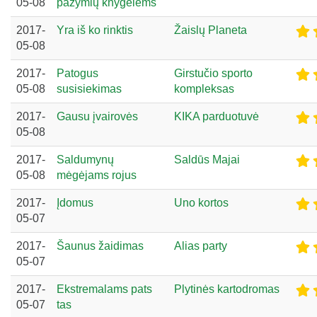
05-08
pažymių knygelėms
2017-
Yra iš ko rinktis
Žaislų Planeta
05-08
2017-
Patogus
Girstučio sporto
05-08
susisiekimas
kompleksas
2017-
Gausu įvairovės
KIKA parduotuvė
05-08
2017-
Saldumynų
Saldūs Majai
05-08
mėgėjams rojus
2017-
Įdomus
Uno kortos
05-07
2017-
Šaunus žaidimas
Alias party
05-07
2017-
Ekstremalams pats
Plytinės kartodromas
05-07
tas