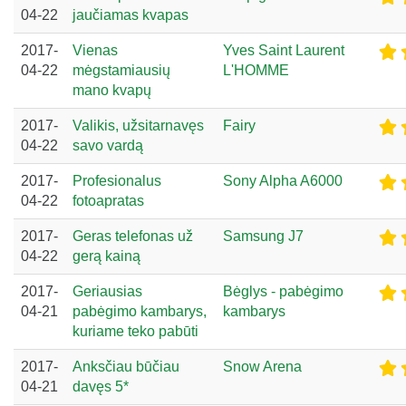
04-22
jaučiamas kvapas
2017-
Vienas
Yves Saint Laurent
04-22
mėgstamiausių
L'HOMME
mano kvapų
2017-
Valikis, užsitarnavęs
Fairy
04-22
savo vardą
2017-
Profesionalus
Sony Alpha A6000
04-22
fotoapratas
2017-
Geras telefonas už
Samsung J7
04-22
gerą kainą
2017-
Geriausias
Bėglys - pabėgimo
04-21
pabėgimo kambarys,
kambarys
kuriame teko pabūti
2017-
Anksčiau būčiau
Snow Arena
04-21
davęs 5*