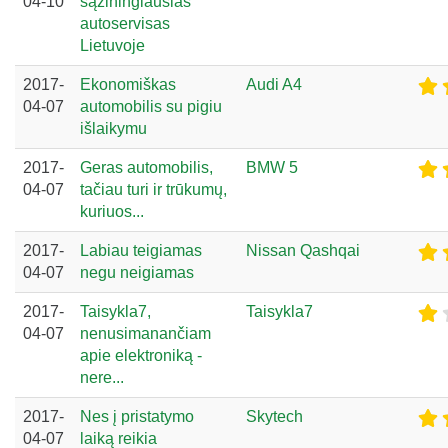
04-10
sąžiningiausias
autoservisas
Lietuvoje
2017-
Ekonomiškas
Audi A4
04-07
automobilis su pigiu
išlaikymu
2017-
Geras automobilis,
BMW 5
04-07
tačiau turi ir trūkumų,
kuriuos...
2017-
Labiau teigiamas
Nissan Qashqai
04-07
negu neigiamas
2017-
Taisykla7,
Taisykla7
04-07
nenusimanančiam
apie elektroniką -
nere...
2017-
Nes į pristatymo
Skytech
04-07
laiką reikia