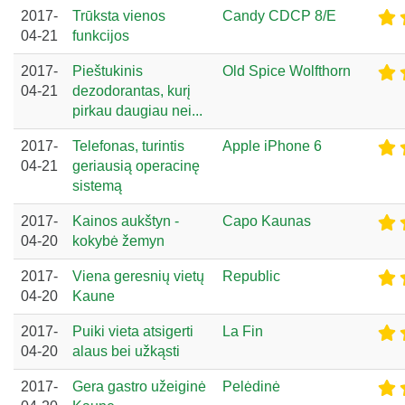
2017-
Trūksta vienos
Candy CDCP 8/E
04-21
funkcijos
2017-
Pieštukinis
Old Spice Wolfthorn
04-21
dezodorantas, kurį
pirkau daugiau nei...
2017-
Telefonas, turintis
Apple iPhone 6
04-21
geriausią operacinę
sistemą
2017-
Kainos aukštyn -
Capo Kaunas
04-20
kokybė žemyn
2017-
Viena geresnių vietų
Republic
04-20
Kaune
2017-
Puiki vieta atsigerti
La Fin
04-20
alaus bei užkąsti
2017-
Gera gastro užeiginė
Pelėdinė