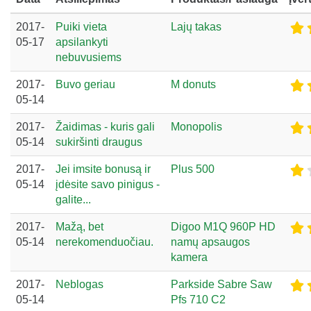
2017-
Puiki vieta
Lajų takas
05-17
apsilankyti
nebuvusiems
2017-
Buvo geriau
M donuts
05-14
2017-
Žaidimas - kuris gali
Monopolis
05-14
sukiršinti draugus
2017-
Jei imsite bonusą ir
Plus 500
05-14
įdėsite savo pinigus -
galite...
2017-
Mažą, bet
Digoo M1Q 960P HD
05-14
nerekomenduočiau.
namų apsaugos
kamera
2017-
Neblogas
Parkside Sabre Saw
05-14
Pfs 710 C2