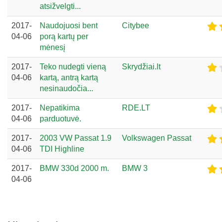
atsižvelgti...
2017-
Naudojuosi bent
Citybee
04-06
porą kartų per
mėnesį
2017-
Teko nudegti vieną
Skrydžiai.lt
04-06
kartą, antrą kartą
nesinaudočia...
2017-
Nepatikima
RDE.LT
04-06
parduotuvė.
2017-
2003 VW Passat 1.9
Volkswagen Passat
04-06
TDI Highline
2017-
BMW 330d 2000 m.
BMW 3
04-06