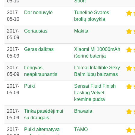
05-10
Sport
2017-
Dar nenuvylė
Tunelinė Švaros
05-10
brolių plovykla
2017-
Geriausias
Makita
05-09
2017-
Geras daiktas
Xiaomi Mi 10000mAh
05-09
išorinė baterija
2017-
Lengvas,
L'oreal Infallible Sexy
05-09
neapkraunantis
Balm lūpų balzamas
2017-
Puiki
Sensai Fluid Finish
05-09
Lasting Velvet
kreminė pudra
2017-
Tinka pasėdėjimui
Bravaria
05-09
su draugais
2017-
Puiki alternatyva
TAMO