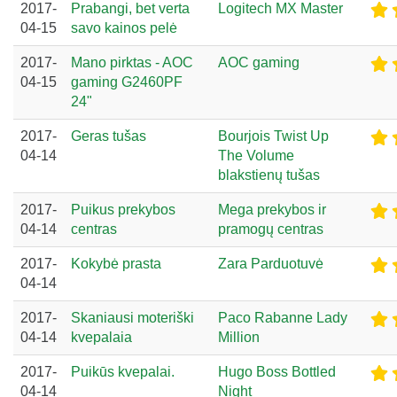
2017-
Prabangi, bet verta
Logitech MX Master
04-15
savo kainos pelė
2017-
Mano pirktas - AOC
AOC gaming
04-15
gaming G2460PF
24"
2017-
Geras tušas
Bourjois Twist Up
04-14
The Volume
blakstienų tušas
2017-
Puikus prekybos
Mega prekybos ir
04-14
centras
pramogų centras
2017-
Kokybė prasta
Zara Parduotuvė
04-14
2017-
Skaniausi moteriški
Paco Rabanne Lady
04-14
kvepalaia
Million
2017-
Puikūs kvepalai.
Hugo Boss Bottled
04-14
Night