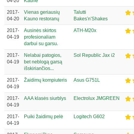
04-20
Kaune
2017-
Vienas geriausių
Talutti
04-20
Kauno restoranų
Bakes'n'Shakes
2017-
Ausinės skirtos
ATH-M20x
04-19
profesionaliam
darbui su garsu.
2017-
Nelabai patogios,
Sol Republic Jax i2
04-19
bet neblogą garsą
išskiriančios...
2017-
Žaidimų kompiuteris
Asus G751L
04-19
2017-
AAA klasės siurblys
Electrolux JMGREEN
04-19
2017-
Puiki žaidimų pelė
Logitech G602
04-19