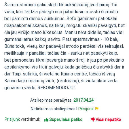
Šiam restoranui galiu skirti tik aukščiausią įvertinimą. Tai
vieta, kuri leidžia pabėgti nuo pabodusio miesto šurmulio
bei pamiršti dienos sunkumus. Šefo gaminami patiekalai
neapsakomai skanūs, na tikrai, mėgstu skaniai pavalgyti, bet
čia jau viršijo mano lūkesčius. Meniu nėra didelis, tačiau visi
gurmanai atras kažką savito. Pats aptarnavimas - 10 balų.
Būna tokių vietų, kur padavėjai atrodo perdėtai vis teiraujasi,
meilikauja ir panašiai, tačiau čia - sunku net pasakyti kaip,
bet personalas tikrai pavergė mano širdį, ir jau po paskutinio
apsilankymo, vis tik ir galvoju, kada galėčiau čia atvykti dar ir
dar. Taip, sutinku, ši vieta ne Kauno centre, tačiau iš visų
Kauno lankomiausių vietų (restoranų), ši vieta tikrai verta
geriausio vardo. REKOMENDUOJU!
Atsiliepimas parašytas:
2017.04.24
Netinkamas atsiliepimas?
Prisijunk
Prisijunk
vertinimui:
Super, labai patiko
Visai nepatiko