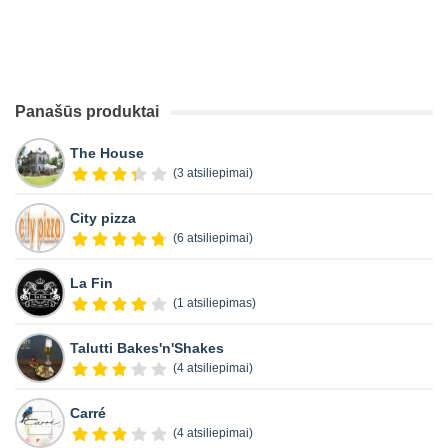
Panašūs produktai
The House
(3 atsiliepimai)
City pizza
(6 atsiliepimai)
La Fin
(1 atsiliepimas)
Talutti Bakes'n'Shakes
(4 atsiliepimai)
Carré
(4 atsiliepimai)