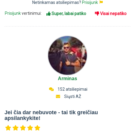
Netinkamas atsiliepimas?
Prisijunk
Prisijunk
vertinimui:
Super, labai patiko
Visai nepatiko
Arminas
152 atsiliepimai
Siųsti AŽ
Jei čia dar nebuvote - tai tik greičiau
apsilankykite!