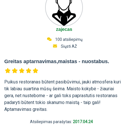
zajecas
100 atsiliepimų
Siųsti AŽ
Greitas aptarnavimas,maistas - nuostabus.
Puikus restoranas būtent pasibūvimui, jauki atmosfera kuri
tik labiau suartina mūsų šeima. Maisto kokybė - žiauriai
gera, net nustebome - ar gali toks paprastutis restoranas
padaryti būtent tokio skanumo maistą - taip gali!
Aptarnavimas greitas.
Atsiliepimas parašytas:
2017.04.24