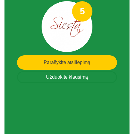
5
Parašykite atsiliepimą
Užduokite klausimą