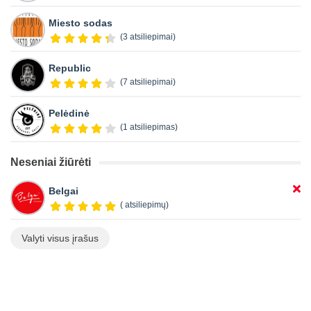
Miesto sodas
(3 atsiliepimai)
Republic
(7 atsiliepimai)
Pelėdinė
(1 atsiliepimas)
Neseniai žiūrėti
Belgai
( atsiliepimų)
Valyti visus įrašus