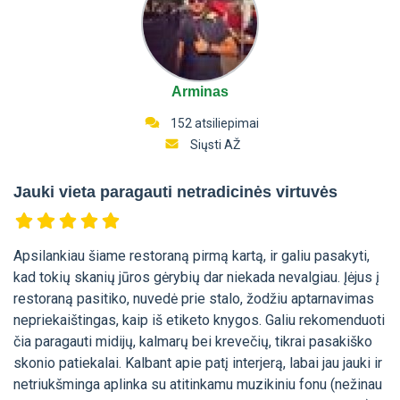
Arminas
152 atsiliepimai
Siųsti AŽ
Jauki vieta paragauti netradicinės virtuvės
Apsilankiau šiame restoraną pirmą kartą, ir galiu pasakyti,
kad tokių skanių jūros gėrybių dar niekada nevalgiau. Įėjus į
restoraną pasitiko, nuvedė prie stalo, žodžiu aptarnavimas
nepriekaištingas, kaip iš etiketo knygos. Galiu rekomenduoti
čia paragauti midijų, kalmarų bei krevečių, tikrai pasakiško
skonio patiekalai. Kalbant apie patį interjerą, labai jau jauki ir
netriukšminga aplinka su atitinkamu muzikiniu fonu (nežinau