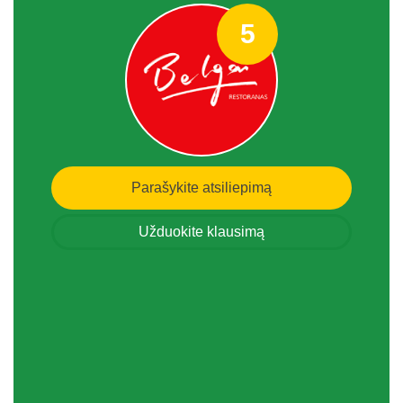
5
Parašykite atsiliepimą
Užduokite klausimą