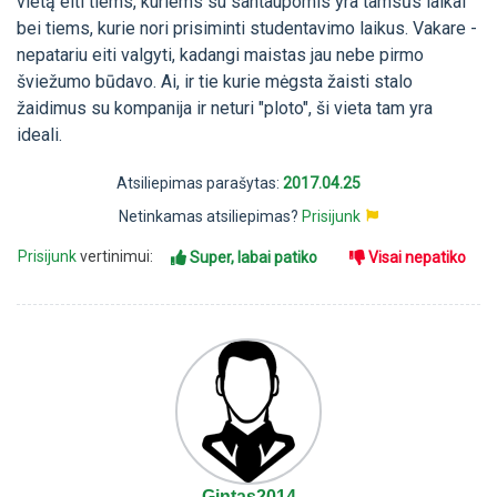
vietą eiti tiems, kuriems su santaupomis yra tamsūs laikai
bei tiems, kurie nori prisiminti studentavimo laikus. Vakare -
nepatariu eiti valgyti, kadangi maistas jau nebe pirmo
šviežumo būdavo. Ai, ir tie kurie mėgsta žaisti stalo
žaidimus su kompanija ir neturi "ploto", ši vieta tam yra
ideali.
Atsiliepimas parašytas:
2017.04.25
Netinkamas atsiliepimas?
Prisijunk
Prisijunk
vertinimui:
Super, labai patiko
Visai nepatiko
Gintas2014