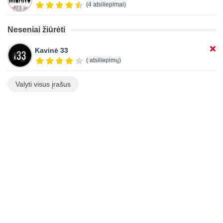
(4 atsiliepimai)
Neseniai žiūrėti
Kavinė 33
( atsiliepimų)
Valyti visus įrašus