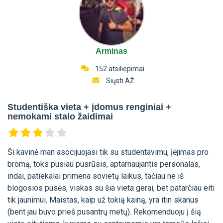
Arminas
152 atsiliepimai
Siųsti AŽ
Studentiška vieta + įdomus renginiai +
nemokami stalo žaidimai
Ši kavinė man asocijuojasi tik su studentavimu, įėjimas pro
bromą, toks pusiau pusrūsis, aptarnaujantis personalas,
indai, patiekalai primena sovietų laikus, tačiau ne iš
blogosios pusės, viskas su šia vieta gerai, bet patarčiau eiti
tik jaunimui. Maistas, kaip už tokią kainą, yra itin skanus
(bent jau buvo prieš pusantrų metų). Rekomenduoju į šią