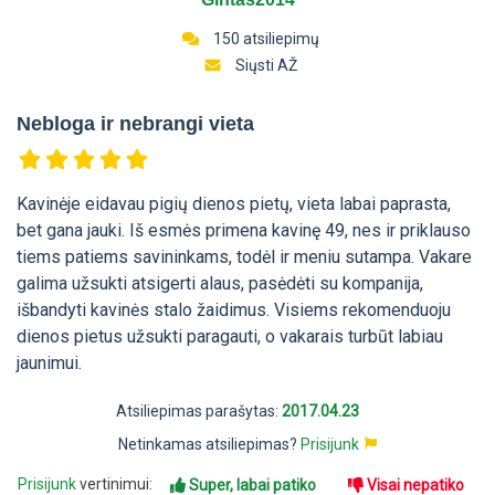
150 atsiliepimų
Siųsti AŽ
Nebloga ir nebrangi vieta
Kavinėje eidavau pigių dienos pietų, vieta labai paprasta,
bet gana jauki. Iš esmės primena kavinę 49, nes ir priklauso
tiems patiems savininkams, todėl ir meniu sutampa. Vakare
galima užsukti atsigerti alaus, pasėdėti su kompanija,
išbandyti kavinės stalo žaidimus. Visiems rekomenduoju
dienos pietus užsukti paragauti, o vakarais turbūt labiau
jaunimui.
Atsiliepimas parašytas:
2017.04.23
Netinkamas atsiliepimas?
Prisijunk
Prisijunk
vertinimui:
Super, labai patiko
Visai nepatiko