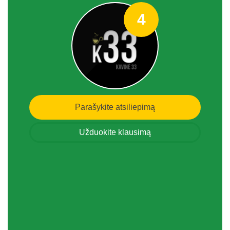
4
Parašykite atsiliepimą
Užduokite klausimą