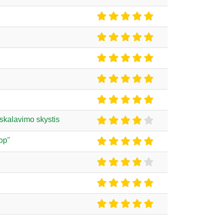
skalavimo skystis
op"