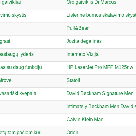
 gaivikliai
Oro gaiviklis Dr.Marcus
vimo skystis
Listerine burnos skalavimo skyst
Pull&Bear
grasi
Jozita degalinės
paslaugų lyderis
Interneto Vizija
as su daug funkcijų
HP LaserJet Pro MFP M125nw
airovė
Statoil
vasariški kvepalai
David Beckham Signature Men
Intimately Beckham Men David 
Calvin Klein Man
etų tam pačiam kur...
Orlen