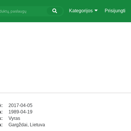
Kategorijos
Prisijungti
ė:
2017-04-05
a:
1989-04-19
s:
Vyras
a:
Gargždai, Lietuva