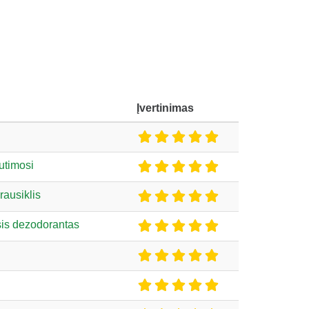
Įvertinimas
utimosi
rausiklis
sis dezodorantas