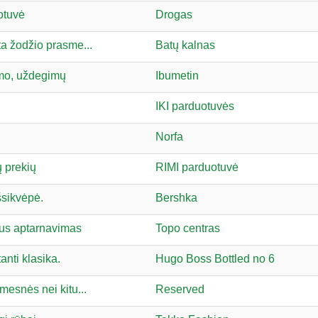
otuvė
Drogas
ta žodžio prasme...
Batų kalnas
smo, uždegimų
Ibumetin
IKI parduotuvės
Norfa
 prekių
RIMI parduotuvė
šsikvėpė.
Bershka
kus aptarnavimas
Topo centras
anti klasika.
Hugo Boss Bottled no 6
emesnės nei kitu...
Reserved