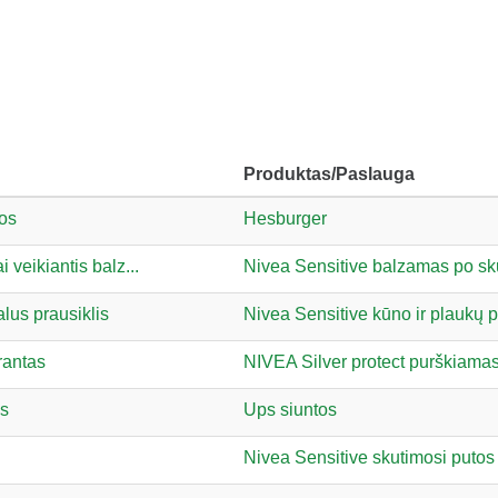
Produktas/Paslauga
nos
Hesburger
 veikiantis balz...
Nivea Sensitive balzamas po sk
us prausiklis
Nivea Sensitive kūno ir plaukų p
rantas
NIVEA Silver protect purškiama
os
Ups siuntos
Nivea Sensitive skutimosi putos