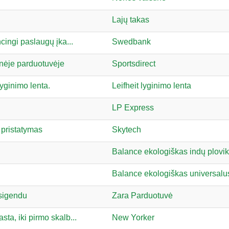
Lajų takas
cingi paslaugų įka...
Swedbank
inėje parduotuvėje
Sportsdirect
lyginimo lenta.
Leifheit lyginimo lenta
LP Express
 pristatymas
Skytech
Balance ekologiškas indų plovik
Balance ekologiškas universalus
sigendu
Zara Parduotuvė
ta, iki pirmo skalb...
New Yorker