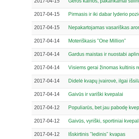
2017-04-15
Geros kainos, pakankamai stilin
2017-04-15
Pirmasis ir iki dabar lyderio pozi
2017-04-15
Nepakartojamas vasariškas aro
2017-04-14
Moteriškasis "One Million"
2017-04-14
Gardus maistas ir nuostabi apli
2017-04-14
Visiems gerai žinomas kultinis r
2017-04-14
Didelė kvapų įvairovė, ilgai išsi
2017-04-14
Gaivūs ir variški kvepalai
2017-04-12
Populiarūs, bet jau pabodę kvep
2017-04-12
Gaivūs, vyriški, sportiniai kvepal
2017-04-12
Išskirtinis "ledinis" kvapas