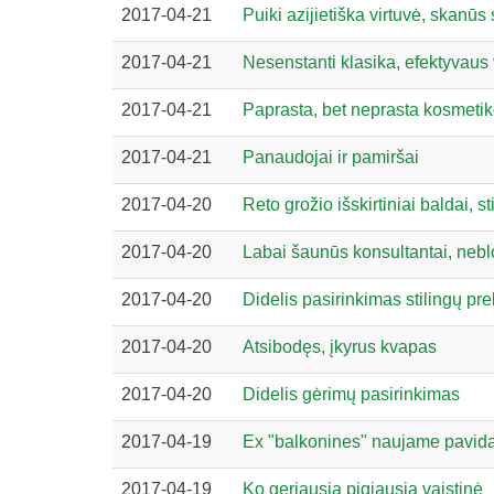
2017-04-21
Puiki azijietiška virtuvė, skanūs 
2017-04-21
Nesenstanti klasika, efektyvaus 
2017-04-21
Paprasta, bet neprasta kosmetik
2017-04-21
Panaudojai ir pamiršai
2017-04-20
Reto grožio išskirtiniai baldai, st
2017-04-20
Labai šaunūs konsultantai, neblo
2017-04-20
Didelis pasirinkimas stilingų p
2017-04-20
Atsibodęs, įkyrus kvapas
2017-04-20
Didelis gėrimų pasirinkimas
2017-04-19
Ex "balkonines" naujame pavid
2017-04-19
Ko geriausia pigiausia vaistinė