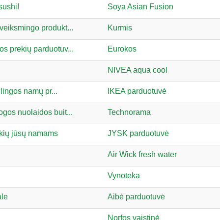
sushi!
Soya Asian Fusion
veiksmingo produkt...
Kurmis
os prekių parduotuv...
Eurokos
NIVEA aqua cool
ilingos namų pr...
IKEA parduotuvė
gos nuolaidos buit...
Technorama
rekių jūsų namams
JYSK parduotuvė
Air Wick fresh water
Vynoteka
ale
Aibė parduotuvė
Norfos vaistinė