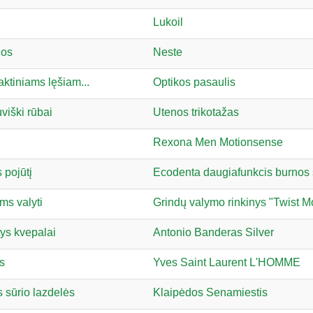
Lukoil
jos
Neste
taktiniams lęšiam...
Optikos pasaulis
uviški rūbai
Utenos trikotažas
Rexona Men Motionsense
 pojūtį
Ecodenta daugiafunkcis burnos 
ms valyti
Grindų valymo rinkinys "Twist M
ys kvepalai
Antonio Banderas Silver
as
Yves Saint Laurent L'HOMME
s sūrio lazdelės
Klaipėdos Senamiestis