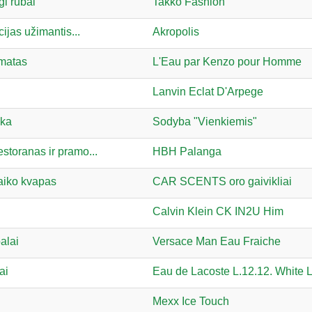
gi rūbai
Takko Fashion
cijas užimantis...
Akropolis
matas
L'Eau par Kenzo pour Homme
Lanvin Eclat D'Arpege
nka
Sodyba "Vienkiemis"
estoranas ir pramo...
HBH Palanga
laiko kvapas
CAR SCENTS oro gaivikliai
Calvin Klein CK IN2U Him
alai
Versace Man Eau Fraiche
ai
Eau de Lacoste L.12.12. White 
Mexx Ice Touch