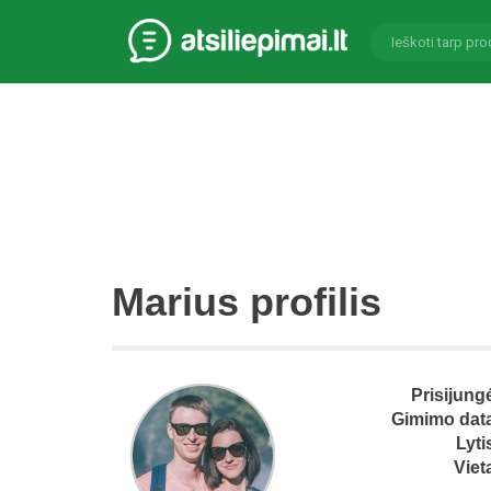
Marius profilis
Prisijung
Gimimo dat
Lyti
Viet