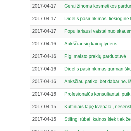
2017-04-17
Gerai žinoma kosmetikos pardu
2017-04-17
Didelis pasirinkimas, tiesiogine 
2017-04-17
Populiariausi vaistai nuo skau
2017-04-16
Aukščiausių kainų lyderis
2017-04-16
Pigi maisto prekių parduotuvė
2017-04-16
Didelis pasirinkimas gurmaniškų
2017-04-16
Anksčiau patiko, bet dabar ne. I
2017-04-16
Profesionalūs konsultantai, pui
2017-04-15
Kultiniais tapę kvepalai, nesenst
2017-04-15
Stilingi rūbai, kainos šiek tiek ž