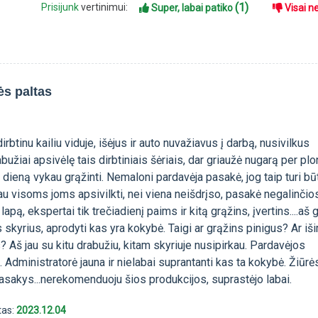
(1)
Prisijunk
vertinimui:
Super, labai patiko
Visai n
ės paltas
irbtinu kailiu viduje, išėjus ir auto nuvažiavus į darbą, nusivilkus
bužiai apsivėlę tais dirbtiniais šėriais, dar griaužė nugarą per pl
dieną vykau grąžinti. Nemaloni pardavėja pasakė, jog taip turi būt
u visoms joms apsivilkti, nei viena neišdrįso, pasakė negalinčios
lapą, ekspertai tik trečiadienį paims ir kitą grąžins, įvertins....aš g
us skyrius, aprodyti kas yra kokybė. Taigi ar grąžins pinigus? Ar iš
? Aš jau su kitu drabužiu, kitam skyriuje nusipirkau. Pardavėjos
 Administratorė jauna ir nielabai suprantanti kas ta kokybė. Žiūr
pasakys...nerekomenduoju šios produkcijos, suprastėjo labai.
tas:
2023.12.04