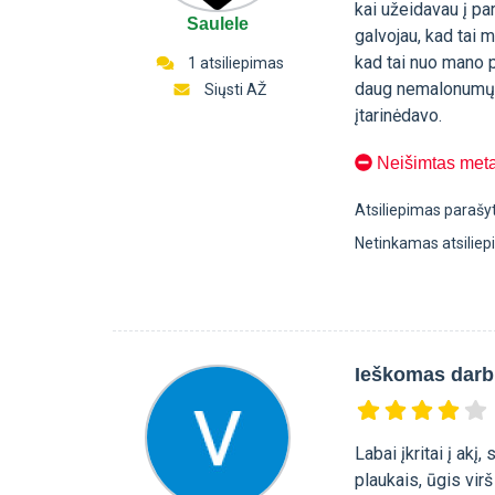
kai užeidavau į pa
Saulele
galvojau, kad tai 
kad tai nuo mano p
1 atsiliepimas
daug nemalonumų ei
Siųsti AŽ
įtarinėdavo.
Neišimtas metal
Atsiliepimas parašy
Netinkamas atsilie
Ieškomas darb
Labai įkritai į ak
plaukais, ūgis vir