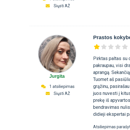
Siųsti AŽ
Prastos kokyb
Pirktas paltas su d
pakraupau, visi dra
aprangą. Sekančią 
Jurgita
Tuomet aš pasiūlia
grąžinu, pasirašau 
1 atsiliepimas
juos nuvesti į kit
Siųsti AŽ
prekę iš apyvartos
bendravimas nulis.
didieji ekspertai 
Atsiliepimas parašy