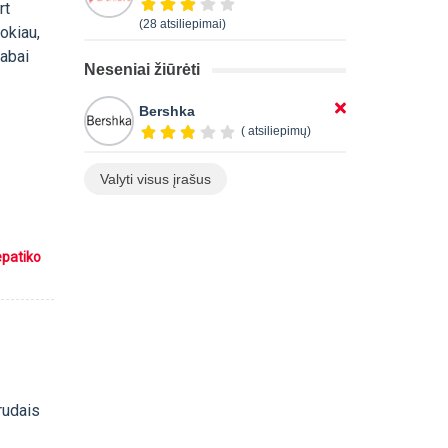
rt
(28 atsiliepimai)
okiau,
labai
Neseniai žiūrėti
Bershka
( atsiliepimų)
Valyti visus įrašus
epatiko
 rudais