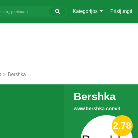
Kategorijos
Prisijungti
s
Bershka
Bershka
www.bershka.com/lt
2.78