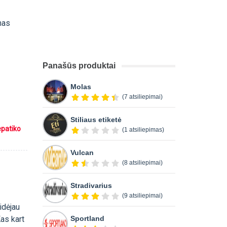
mas
Panašūs produktai
Molas
(7 atsiliepimai)
Stiliaus etiketė
epatiko
(1 atsiliepimas)
Vulcan
(8 atsiliepimai)
Stradivarius
(9 atsiliepimai)
idėjau
Kas kart
Sportland