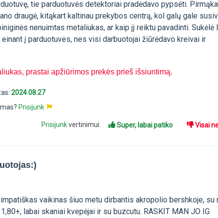
rduotuvę, tie parduotuvės detektoriai pradėdavo pypsėti. Pirmąka
mano draugė, kitąkart kaltinau prekybos centrą, kol galų gale susiv
iniginės nenuimtas metaliukas, ar kaip jį reiktu pavadinti. Sukėlė 
nant į parduotuves, nes visi darbuotojai žiūrėdavo kreivai ir
iukas, prastai apžiūrimos prekės prieš išsiuntimą.
tas:
2024.08.27
pimas?
Prisijunk
Prisijunk
vertinimui:
Super, labai patiko
Visai n
uotojas:)
į, simpatiškas vaikinas šiuo metu dirbantis akropolio bershkoje, su
š 1,80+, labai skaniai kvepėjai ir su buzcutu. RASKIT MAN JO IG