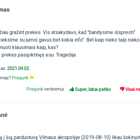
imas
iau gražint prekes. Vis atsakydavo, kad "bandysime išspresti"
sieksime su jumis gavus bet kokia info". Bet kaip nieko taip nieko.
rmuoti klausimais kaip, kas?
 prekės pasipiktinęs esu. Tragedija.
tas:
2021.04.02
pimas?
Prisijunk
Prisijunk
vertinimui:
Super, labai patiko
Visai n
anė
ą į šią parduotuvę Vilniaus akropolyje (2019-08-10) likau šokiruo