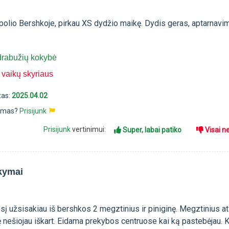
olio Bershkoje, pirkau XS dydžio maikę. Dydis geras, aptarnavi
drabužių kokybė
 vaikų skyriaus
tas:
2025.04.02
pimas?
Prisijunk
Prisijunk
vertinimui:
Super, labai patiko
Visai n
kymai
į užsisakiau iš bershkos 2 megztinius ir piniginę. Megztinius at
nę nešiojau iškart. Eidama prekybos centruose kai ką pastebėjau. 