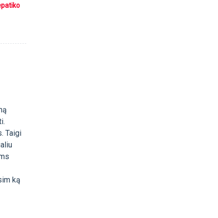
epatiko
oną
i.
. Taigi
aliu
ims
ėsim ką