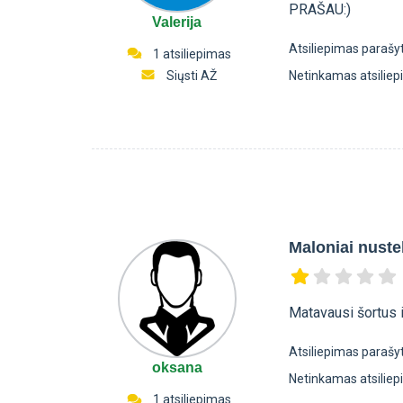
PRAŠAU:)
Valerija
Atsiliepimas parašy
1 atsiliepimas
Siųsti AŽ
Netinkamas atsilie
Maloniai nuste
Matavausi šortus ir
Atsiliepimas parašy
oksana
Netinkamas atsilie
1 atsiliepimas