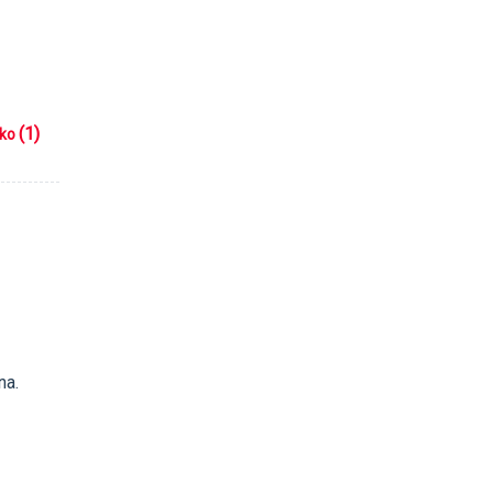
(1)
iko
na.