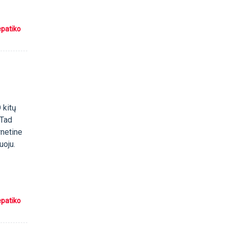
epatiko
 kitų
 Tad
rnetine
uoju.
epatiko