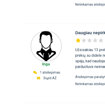
Netinkamas atsilie
Daugiau nepir
Užsisakiau 13 prek
prekių su didele 
spėju, kad naudoja
Inga
parduotuve neiman
1 atsiliepimas
Atsiliepimas parašy
Siųsti AŽ
Netinkamas atsilie