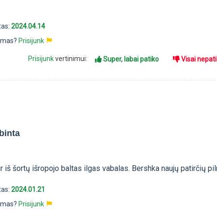
tas:
2024.04.14
pimas?
Prisijunk
Prisijunk
vertinimui:
Super, labai patiko
Visai nepat
binta
 iš šortų išropojo baltas ilgas vabalas. Bershka naujų patirčių pil
tas:
2024.01.21
pimas?
Prisijunk