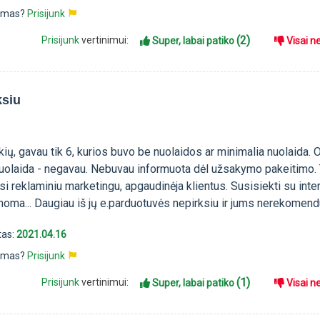
pimas?
Prisijunk
(2)
Prisijunk
vertinimui:
Super, labai patiko
Visai n
ksiu
ių, gavau tik 6, kurios buvo be nuolaidos ar minimalia nuolaida. O
nuolaida - negavau. Nebuvau informuota dėl užsakymo pakeitimo.
si reklaminiu marketingu, apgaudinėja klientus. Susisiekti su inte
oma... Daugiau iš jų e.parduotuvės nepirksiu ir jums nerekomend
tas:
2021.04.16
pimas?
Prisijunk
(1)
Prisijunk
vertinimui:
Super, labai patiko
Visai n