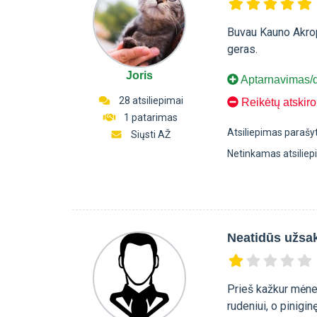
Buvau Kauno Akrop
geras.
Joris
Aptarnavimas/
28 atsiliepimai
Reikėtų atskiro
1 patarimas
Atsiliepimas parašy
Siųsti AŽ
Netinkamas atsilie
Neatidūs užsa
Prieš kažkur mėnes
rudeniui, o pinigi