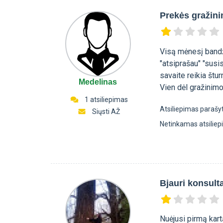
Prekės gražin
Visą mėnesį bandž
"atsiprašau" "susi
savaite reikia štu
Medelinas
Vien dėl gražinimo
1 atsiliepimas
Atsiliepimas parašy
Siųsti AŽ
Netinkamas atsilie
Bjauri konsult
Nuėjusi pirmą kart