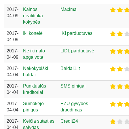
2017-
Kainos
Maxima
04-09
neatitinka
kokybės
2017-
Iki kortelė
IKI parduotuvės
04-09
2017-
Ne iki galo
LIDL parduotuvė
04-09
apgalvota
2017-
Nekokybiški
Baldai1.lt
04-04
baldai
2017-
Punktualūs
SMS pinigai
04-04
kreditoriai
2017-
Sumokėjo
PZU gyvybės
04-04
pinigus
draudimas
2017-
Keičia sutarties
Credit24
04-04
sąlygas