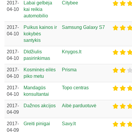
2017-
Labai gelbėja
Citybee
04-10
kai reikia
automobilio
2017-
Puikus kainos ir
Samsung Galaxy S7
04-10
kokybės
santykis
2017-
DIdžiulis
Knygos.lt
04-10
pasirinkimas
2017-
Kosminės eilės
Prisma
04-10
piko metu
2017-
Mandagūs
Topo centras
04-10
konsultantai
2017-
Dažnos akcijos
Aibė parduotuvė
04-09
2017-
Greiti pinigai
Savy.lt
04-09