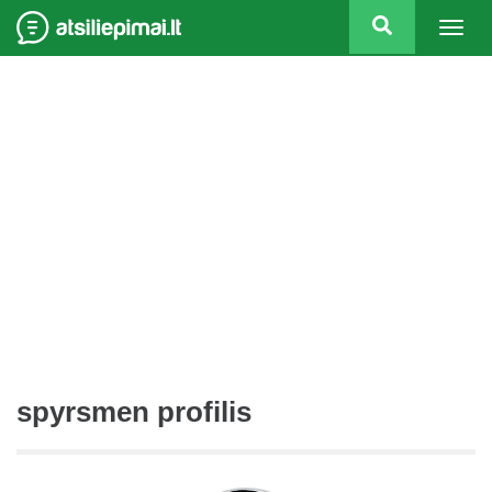
Togg
navig
spyrsmen profilis