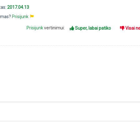
tas:
2017.04.13
pimas?
Prisijunk
Prisijunk
vertinimui:
Super, labai patiko
Visai n