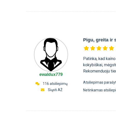
Pigu, greita ir
Patinka, kad kaino
kokybiškai, mėgst
Rekomenduoju tiems
ewaldux779
Atsiliepimas parašy
116 atsiliepimų
Siųsti AŽ
Netinkamas atsilie