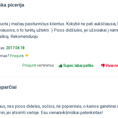
ka picerija
tuota į mažiau pasiturinčius klientus. Kokybė ne pati aukščiausia,
iausios, o to turėtų užtekti. :) Picos didžiulės, jei užsisakai į nam
traškią. Rekomenduoju.
tas:
2017.04.18
pimas?
Prisijunk
Prisijunk
vertinimui:
Super, labai patiko
Visai n
 sparčiai
us, nes picos didelės, sočios, ne popierinės, o kainos ganėtinai
n, jei atsiimti vietoje. Esu vienareikšmiškai patenkintas!