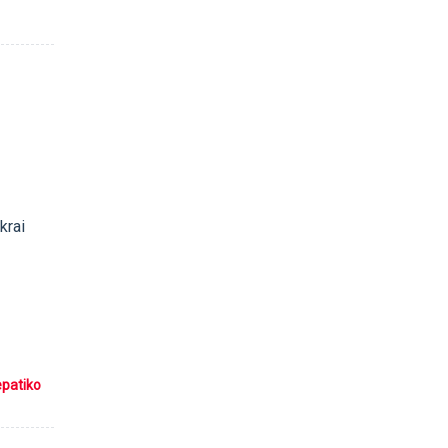
krai
epatiko