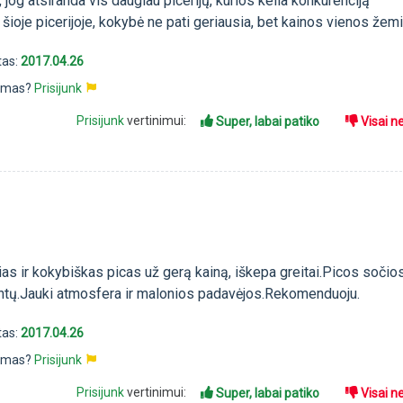
, jog atsiranda vis daugiau picerijų, kurios kelia konkurenciją
ioje picerijoje, kokybė ne pati geriausia, bet kainos vienos žem
tas:
2017.04.26
pimas?
Prisijunk
Prisijunk
vertinimui:
Super, labai patiko
Visai n
as ir kokybiškas picas už gerą kainą, iškepa greitai.Picos sočios
entų.Jauki atmosfera ir malonios padavėjos.Rekomenduoju.
tas:
2017.04.26
pimas?
Prisijunk
Prisijunk
vertinimui:
Super, labai patiko
Visai n