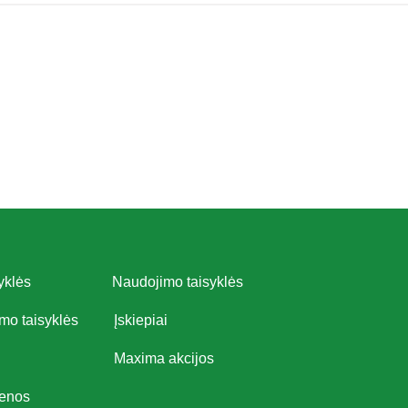
yklės
Naudojimo taisyklės
imo taisyklės
Įskiepiai
Maxima akcijos
ienos