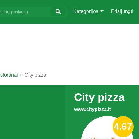
Kategorijos
Prisijungti
storanai
City pizza
City pizza
www.citypizza.lt
4.67