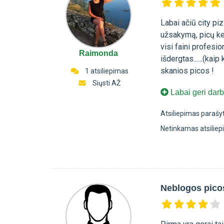
Labai ačiū city pi
užsakymą, picų kep
visi faini profesi
Raimonda
išdergtas......(kaip
skanios picos !
1 atsiliepimas
Siųsti AŽ
Labai geri darb
Atsiliepimas parašy
Netinkamas atsilie
Neblogos pico