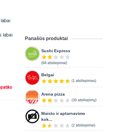
 labai
i
s labai
Panašūs produktai
Sushi Express
(68 atsiliepimai)
Belgai
(1 atsiliepimas)
epatiko
Arena pizza
(30 atsiliepimų)
Maisto ir aptarnavimo
kok...
(2 atsiliepimai)