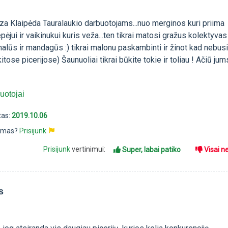
zza Klaipėda Tauralaukio darbuotojams...nuo merginos kuri priima
ėjui ir vaikinukui kuris veža...ten tikrai matosi gražus kolektyvas
onalūs ir mandagūs :) tikrai malonu paskambinti ir žinot kad nebus
 kitose picerijose) Šaunuoliai tikrai būkite tokie ir toliau ! Ačiū jum
uotojai
tas:
2019.10.06
pimas?
Prisijunk
Prisijunk
vertinimui:
Super, labai patiko
Visai n
s