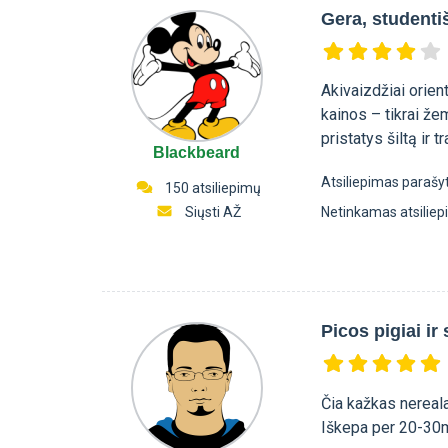
Gera, studentiš
Akivaizdžiai orien
kainos – tikrai žem
pristatys šiltą ir 
Blackbeard
Atsiliepimas parašy
150 atsiliepimų
Siųsti AŽ
Netinkamas atsilie
Picos pigiai ir
Čia kažkas nereala
Iškepa per 20-30mi