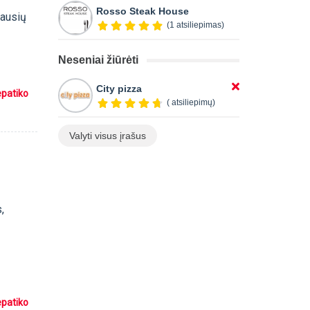
Rosso Steak House
iausių
(1 atsiliepimas)
Neseniai žiūrėti
City pizza
epatiko
( atsiliepimų)
Valyti visus įrašus
,
epatiko