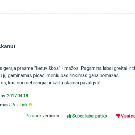
 skanu!
s geraja prasme "lietuviškos" - mažos. Pagamina labai greitai ir ti
u jų gaminamas picas, meniu pasirinkimas gana nemažas.
, kas nori nebrangiai ir kartu skaniai pavalgyti!
tas:
2017.04.18
pimas?
Prisijunk
Prisijunk
vertinimui:
Super, labai patiko
Visai n