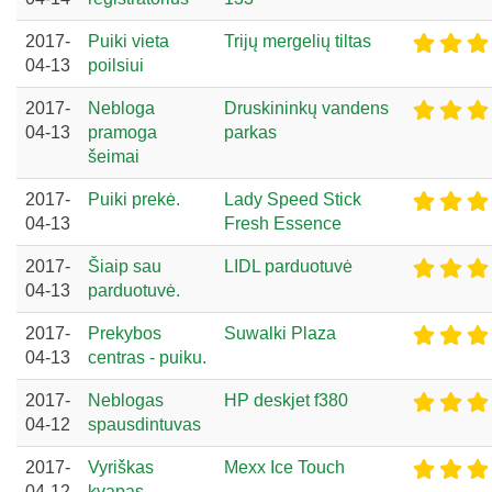
2017-
Puiki vieta
Trijų mergelių tiltas
04-13
poilsiui
2017-
Nebloga
Druskininkų vandens
04-13
pramoga
parkas
šeimai
2017-
Puiki prekė.
Lady Speed Stick
04-13
Fresh Essence
2017-
Šiaip sau
LIDL parduotuvė
04-13
parduotuvė.
2017-
Prekybos
Suwalki Plaza
04-13
centras - puiku.
2017-
Neblogas
HP deskjet f380
04-12
spausdintuvas
2017-
Vyriškas
Mexx Ice Touch
04-12
kvapas.