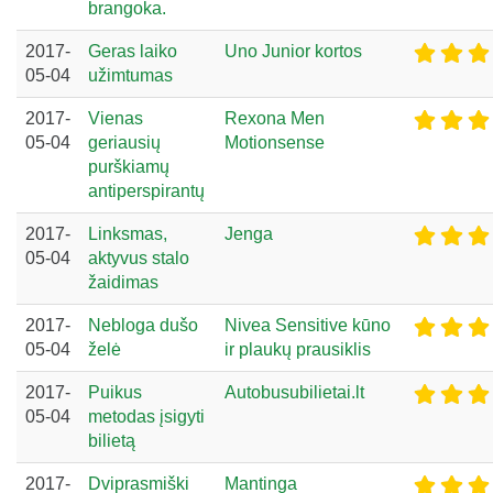
brangoka.
2017-
Geras laiko
Uno Junior kortos
05-04
užimtumas
2017-
Vienas
Rexona Men
05-04
geriausių
Motionsense
purškiamų
antiperspirantų
2017-
Linksmas,
Jenga
05-04
aktyvus stalo
žaidimas
2017-
Nebloga dušo
Nivea Sensitive kūno
05-04
želė
ir plaukų prausiklis
2017-
Puikus
Autobusubilietai.lt
05-04
metodas įsigyti
bilietą
2017-
Dviprasmiški
Mantinga