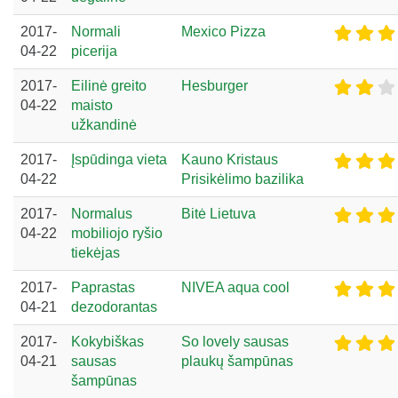
2017-
Normali
Mexico Pizza
04-22
picerija
2017-
Eilinė greito
Hesburger
04-22
maisto
užkandinė
2017-
Įspūdinga vieta
Kauno Kristaus
04-22
Prisikėlimo bazilika
2017-
Normalus
Bitė Lietuva
04-22
mobiliojo ryšio
tiekėjas
2017-
Paprastas
NIVEA aqua cool
04-21
dezodorantas
2017-
Kokybiškas
So lovely sausas
04-21
sausas
plaukų šampūnas
šampūnas