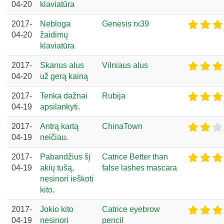
04-20
klaviatūra
2017-
Nebloga
Genesis rx39
04-20
žaidimų
klaviatūra
2017-
Skanus alus
Vilniaus alus
04-20
už gerą kainą
2017-
Tenka dažnai
Rubija
04-19
apsilankyti.
2017-
Antrą kartą
ChinaTown
04-19
neičiau.
2017-
Pabandžius šį
Catrice Better than
04-19
akių tušą,
false lashes mascara
nesinori ieškoti
kito.
2017-
Jokio kito
Catrice eyebrow
04-19
nesinori
pencil