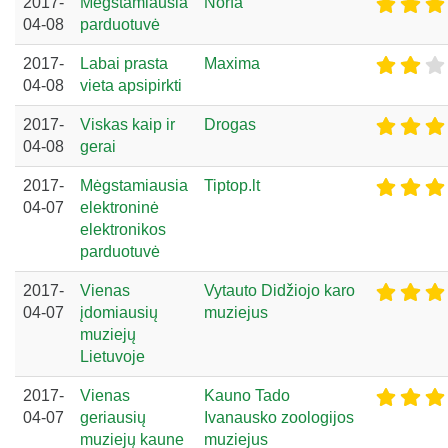
2017-
Mėgstamiausia
Norfa
04-08
parduotuvė
2017-
Labai prasta
Maxima
04-08
vieta apsipirkti
2017-
Viskas kaip ir
Drogas
04-08
gerai
2017-
Mėgstamiausia
Tiptop.lt
04-07
elektroninė
elektronikos
parduotuvė
2017-
Vienas
Vytauto Didžiojo karo
04-07
įdomiausių
muziejus
muziejų
Lietuvoje
2017-
Vienas
Kauno Tado
04-07
geriausių
Ivanausko zoologijos
muziejų kaune
muziejus