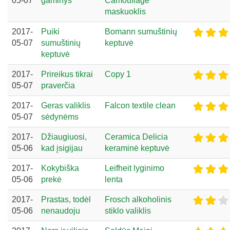
05-07
gaminys
Camouflage
maskuoklis
2017-
Puiki
Bomann sumuštinių
05-07
sumuštinių
keptuvė
keptuvė
2017-
Prireikus tikrai
Copy 1
05-07
praverčia
2017-
Geras valiklis
Falcon textile clean
05-07
sėdynėms
2017-
Džiaugiuosi,
Ceramica Delicia
05-06
kad įsigijau
keraminė keptuvė
2017-
Kokybiška
Leifheit lyginimo
05-06
prekė
lenta
2017-
Prastas, todėl
Frosch alkoholinis
05-06
nenaudoju
stiklo valiklis