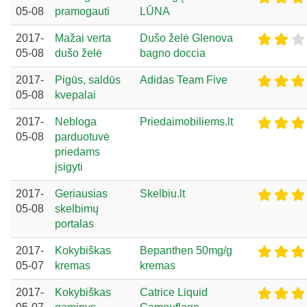
05-08
pramogauti
LŪNA
2017-
Mažai verta
Dušo želė Glenova
05-08
dušo želė
bagno doccia
2017-
Pigūs, saldūs
Adidas Team Five
05-08
kvepalai
2017-
Nebloga
Priedaimobiliems.lt
05-08
parduotuvė
priedams
įsigyti
2017-
Geriausias
Skelbiu.lt
05-08
skelbimų
portalas
2017-
Kokybiškas
Bepanthen 50mg/g
05-07
kremas
kremas
2017-
Kokybiškas
Catrice Liquid