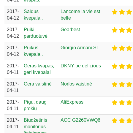
2017-
Saldūs
Lancome la vie est
04-12
kvepalai.
belle
2017-
Puiki
Gearbest
04-12
parduotuvė
2017-
Puikūs
Giorgio Armani SI
04-12
kvepalai.
2017-
Geras kvapas,
DKNY be delicious
04-11
geri kvėpalai
2017-
Gera vaistinė
Norfos vaistinė
04-11
2017-
Pigu, daug
AliExpress
04-11
prekių
2017-
Biudžetinis
AOC G2260VWQ6
04-11
monitorius