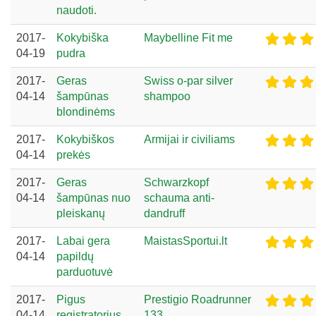
naudoti.
2017-
Kokybiška
Maybelline Fit me
04-19
pudra
2017-
Geras
Swiss o-par silver
04-14
šampūnas
shampoo
blondinėms
2017-
Kokybiškos
Armijai ir civiliams
04-14
prekės
2017-
Geras
Schwarzkopf
04-14
šampūnas nuo
schauma anti-
pleiskanų
dandruff
2017-
Labai gera
MaistasSportui.lt
04-14
papildų
parduotuvė
2017-
Pigus
Prestigio Roadrunner
04-14
registratorius
133