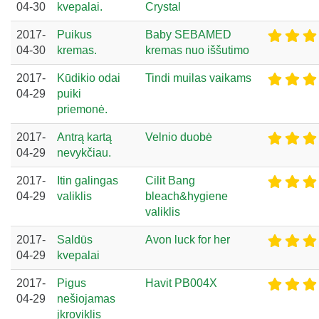
04-30
kvepalai.
Crystal
2017-
Puikus
Baby SEBAMED
04-30
kremas.
kremas nuo iššutimo
2017-
Kūdikio odai
Tindi muilas vaikams
04-29
puiki
priemonė.
2017-
Antrą kartą
Velnio duobė
04-29
nevykčiau.
2017-
Itin galingas
Cilit Bang
04-29
valiklis
bleach&hygiene
valiklis
2017-
Saldūs
Avon luck for her
04-29
kvepalai
2017-
Pigus
Havit PB004X
04-29
nešiojamas
įkroviklis