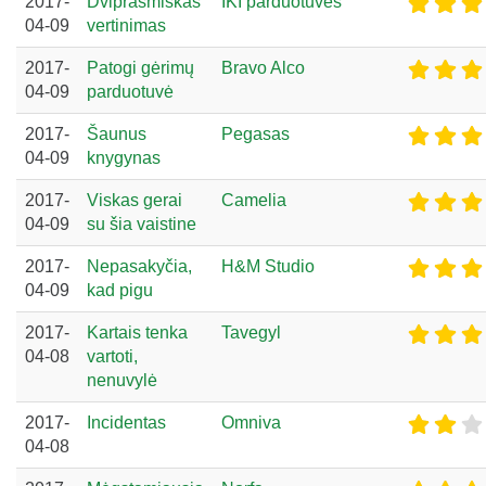
2017-
Dviprasmiškas
IKI parduotuvės
04-09
vertinimas
2017-
Patogi gėrimų
Bravo Alco
04-09
parduotuvė
2017-
Šaunus
Pegasas
04-09
knygynas
2017-
Viskas gerai
Camelia
04-09
su šia vaistine
2017-
Nepasakyčia,
H&M Studio
04-09
kad pigu
2017-
Kartais tenka
Tavegyl
04-08
vartoti,
nenuvylė
2017-
Incidentas
Omniva
04-08