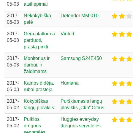
05-03
atsiliepimai
2017-
Nekokybiška
Defender MM-010
05-03
pelė
2017-
Gera platforma
Vinted
05-03
parduoti,
prasta pirkti
2017-
Monitorius ir
Samsung S24E450
05-03
darbui, ir
žaidimams
2017-
Kainos didėja,
Humana
05-03
rūbai prastėja
2017-
Kokybiškas
Purškiamasis langų
05-02
langų ploviklis.
ploviklis „Clin“ Citrus
2017-
Puikios
Huggies everyday
05-02
drėgnos
drėgnos servetėlės
servetėlės.