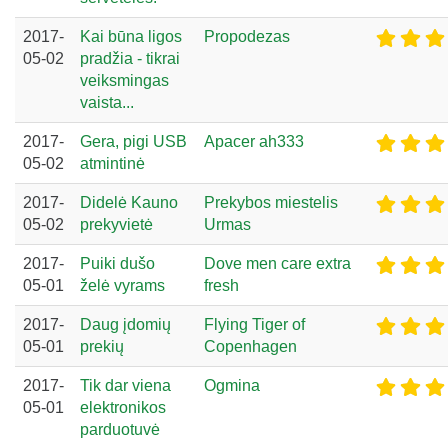
2017-
Kai būna ligos
Propodezas
05-02
pradžia - tikrai
veiksmingas
vaista...
2017-
Gera, pigi USB
Apacer ah333
05-02
atmintinė
2017-
Didelė Kauno
Prekybos miestelis
05-02
prekyvietė
Urmas
2017-
Puiki dušo
Dove men care extra
05-01
želė vyrams
fresh
2017-
Daug įdomių
Flying Tiger of
05-01
prekių
Copenhagen
2017-
Tik dar viena
Ogmina
05-01
elektronikos
parduotuvė