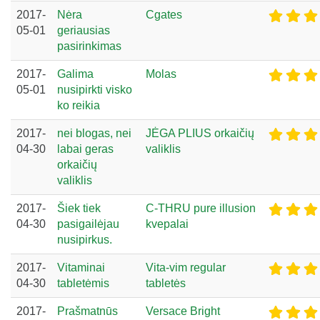
2017-
Nėra
Cgates
05-01
geriausias
pasirinkimas
2017-
Galima
Molas
05-01
nusipirkti visko
ko reikia
2017-
nei blogas, nei
JĖGA PLIUS orkaičių
04-30
labai geras
valiklis
orkaičių
valiklis
2017-
Šiek tiek
C-THRU pure illusion
04-30
pasigailėjau
kvepalai
nusipirkus.
2017-
Vitaminai
Vita-vim regular
04-30
tabletėmis
tabletės
2017-
Prašmatnūs
Versace Bright