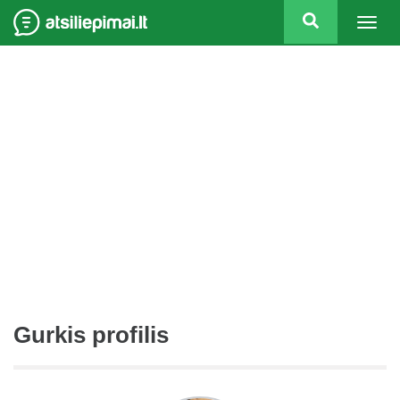
Togg
navig
Gurkis profilis