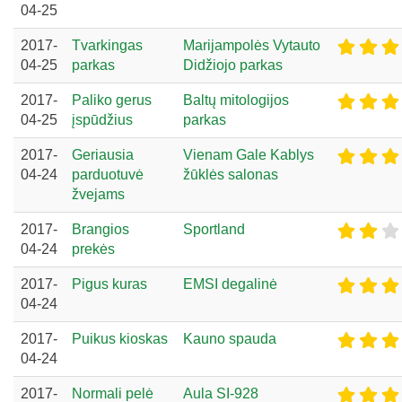
04-25
2017-
Tvarkingas
Marijampolės Vytauto
04-25
parkas
Didžiojo parkas
2017-
Paliko gerus
Baltų mitologijos
04-25
įspūdžius
parkas
2017-
Geriausia
Vienam Gale Kablys
04-24
parduotuvė
žūklės salonas
žvejams
2017-
Brangios
Sportland
04-24
prekės
2017-
Pigus kuras
EMSI degalinė
04-24
2017-
Puikus kioskas
Kauno spauda
04-24
2017-
Normali pelė
Aula SI-928