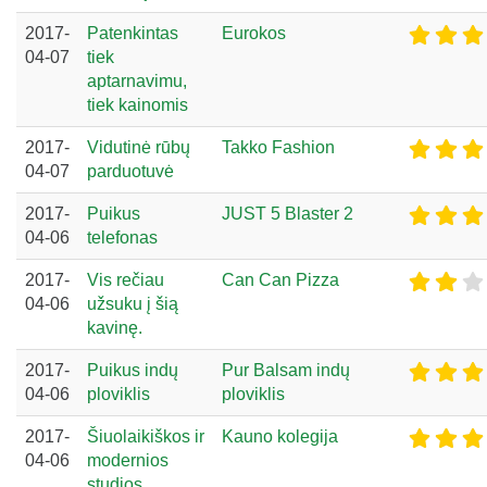
2017-
Patenkintas
Eurokos
04-07
tiek
aptarnavimu,
tiek kainomis
2017-
Vidutinė rūbų
Takko Fashion
04-07
parduotuvė
2017-
Puikus
JUST 5 Blaster 2
04-06
telefonas
2017-
Vis rečiau
Can Can Pizza
04-06
užsuku į šią
kavinę.
2017-
Puikus indų
Pur Balsam indų
04-06
ploviklis
ploviklis
2017-
Šiuolaikiškos ir
Kauno kolegija
04-06
modernios
studjos