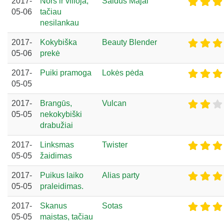
2017-
Nors ir vilioja,
Saldūs Majai
05-06
tačiau
nesilankau
2017-
Kokybiška
Beauty Blender
05-06
prekė
2017-
Puiki pramoga
Lokės pėda
05-05
2017-
Brangūs,
Vulcan
05-05
nekokybiški
drabužiai
2017-
Linksmas
Twister
05-05
žaidimas
2017-
Puikus laiko
Alias party
05-05
praleidimas.
2017-
Skanus
Sotas
05-05
maistas, tačiau