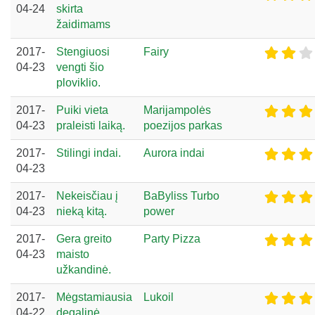
04-24
skirta
žaidimams
2017-
Stengiuosi
Fairy
04-23
vengti šio
ploviklio.
2017-
Puiki vieta
Marijampolės
04-23
praleisti laiką.
poezijos parkas
2017-
Stilingi indai.
Aurora indai
04-23
2017-
Nekeisčiau į
BaByliss Turbo
04-23
nieką kitą.
power
2017-
Gera greito
Party Pizza
04-23
maisto
užkandinė.
2017-
Mėgstamiausia
Lukoil
04-22
degalinė