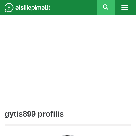
Togg
navig
gytis899 profilis