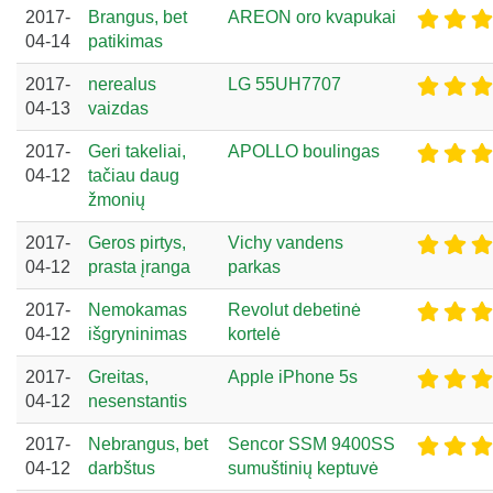
2017-
Brangus, bet
AREON oro kvapukai
04-14
patikimas
2017-
nerealus
LG 55UH7707
04-13
vaizdas
2017-
Geri takeliai,
APOLLO boulingas
04-12
tačiau daug
žmonių
2017-
Geros pirtys,
Vichy vandens
04-12
prasta įranga
parkas
2017-
Nemokamas
Revolut debetinė
04-12
išgryninimas
kortelė
2017-
Greitas,
Apple iPhone 5s
04-12
nesenstantis
2017-
Nebrangus, bet
Sencor SSM 9400SS
04-12
darbštus
sumuštinių keptuvė