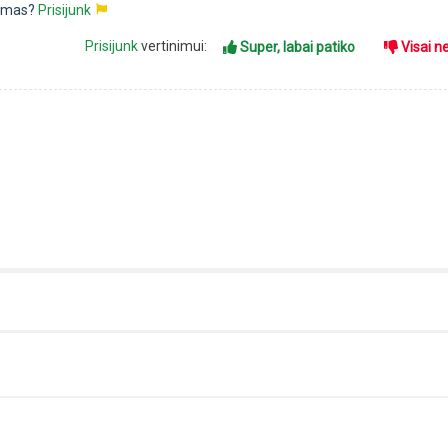
pimas?
Prisijunk
Prisijunk
vertinimui:
Super, labai patiko
Visai n