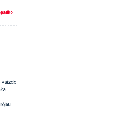
epatiko
B vaizdo
nka,
rėjau