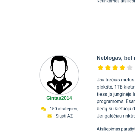
Netinkamas atsilie
Neblogas, bet 
Jau trečius metus 
plokštė, 1TB kieta
tiesa įsijunginėja
Gintas2014
programoms. Esant 
bėdų su kietuoju d
150 atsiliepimų
Jei galėčiau rinkti
Siųsti AŽ
Atsiliepimas parašy