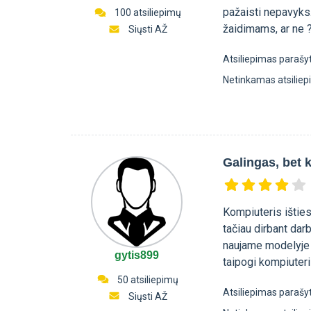
pažaisti nepavyks.
100 atsiliepimų
žaidimams, ar ne 
Siųsti AŽ
Atsiliepimas parašy
Netinkamas atsilie
Galingas, bet 
Kompiuteris išties
tačiau dirbant dar
naujame modelyje š
gytis899
taipogi kompiuteris
50 atsiliepimų
Atsiliepimas parašy
Siųsti AŽ