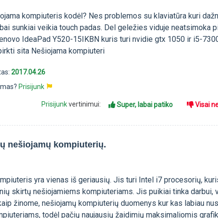
ojama kompiuteris kodėl? Nes problemos su klaviatūra kuri dažn
labai sunkiai veikia touch padas. Del geležies viduje neatsimoka pi
 Lenovo IdeaPad Y520-15IKBN kuris turi nvidie gtx 1050 ir i5-73
rkti sita Nešiojama kompiuteri
tas:
2017.04.26
pimas?
Prisijunk
Prisijunk
vertinimui:
Super, labai patiko
Visai n
ių nešiojamų kompiuterių.
iuteris yra vienas iš geriausių. Jis turi Intel i7 procesorių, kuri
nių skirtų nešiojamiems kompiuteriams. Jis puikiai tinka darbui, 
 kaip žinome, nešiojamų kompiuterių duomenys kur kas labiau nus
piuteriams, todėl pačių naujausių žaidimių maksimaliomis graf