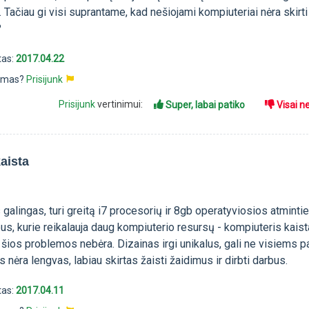
 Tačiau gi visi suprantame, kad nešiojami kompiuteriai nėra skirti
?
tas:
2017.04.22
pimas?
Prisijunk
Prisijunk
vertinimui:
Super, labai patiko
Visai n
kaista
 galingas, turi greitą i7 procesorių ir 8gb operatyviosios atmintie
bus, kurie reikalauja daug kompiuterio resursų - kompiuteris kaist
ios problemos nebėra. Dizainas irgi unikalus, gali ne visiems pat
 nėra lengvas, labiau skirtas žaisti žaidimus ir dirbti darbus.
tas:
2017.04.11