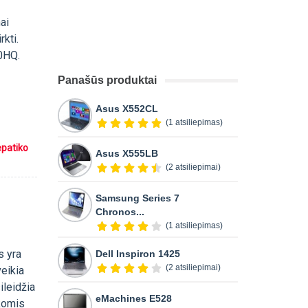
ai
rkti.
00HQ.
Panašūs produktai
Asus X552CL
(1 atsiliepimas)
epatiko
Asus X555LB
(2 atsiliepimai)
Samsung Series 7
Chronos...
(1 atsiliepimas)
s yra
Dell Inspiron 1425
(2 atsiliepimai)
veikia
ileidžia
eMachines E528
ikomis