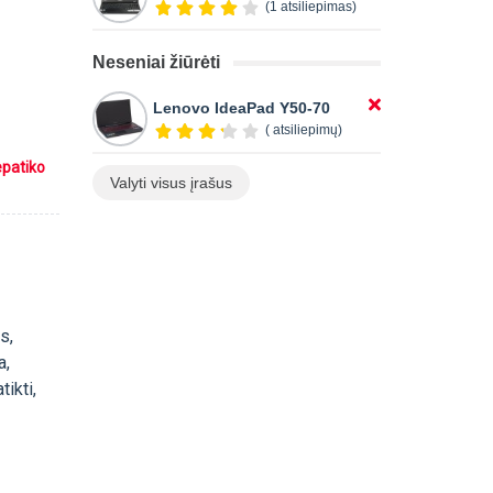
(1 atsiliepimas)
Neseniai žiūrėti
Lenovo IdeaPad Y50-70
( atsiliepimų)
epatiko
Valyti visus įrašus
s,
a,
ikti,