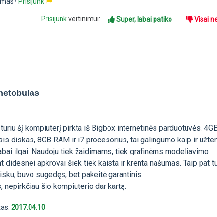
pimas?
Prisijunk
Prisijunk
vertinimui:
Super, labai patiko
Visai n
netobulas
turiu šį kompiuterį pirkta iš Bigbox internetinės parduotuvės. 4G
sis diskas, 8GB RAM ir i7 procesorius, tai galingumo kaip ir užte
 labai ilgai. Naudoju tiek žaidimams, tiek grafinėms modeliavimo
didesnei apkrovai šiek tiek kaista ir krenta našumas. Taip pat tu
isku, buvo sugedęs, bet pakeitė garantinis.
s, nepirkčiau šio kompiuterio dar kartą.
tas:
2017.04.10