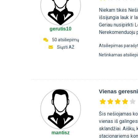
Niekam tikės Neši
išsijungia lauk ir 
Geriau nusipirkti
gerutis10
Nerekomenduoju pi
50 atsiliepimų
Atsiliepimas parašy
Siųsti AŽ
Netinkamas atsilie
Vienas geresn
Šis nešiojamas komp
vienas iš galinges
sklandžiai. Aišku,
mantisz
stacionariems kom