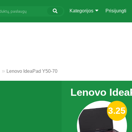
Kategorijos
Prisijungti
i
Lenovo IdeaPad Y50-70
Lenovo Idea
3.25