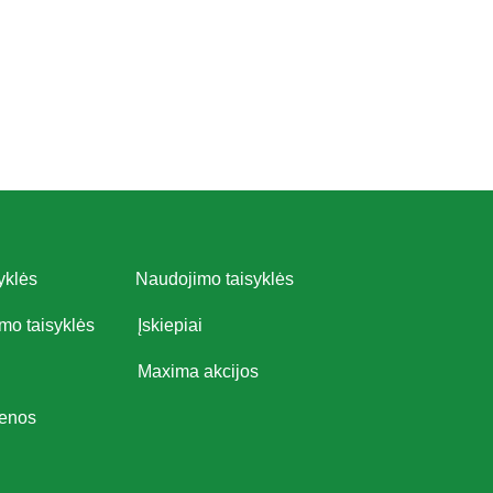
yklės
Naudojimo taisyklės
imo taisyklės
Įskiepiai
Maxima akcijos
ienos