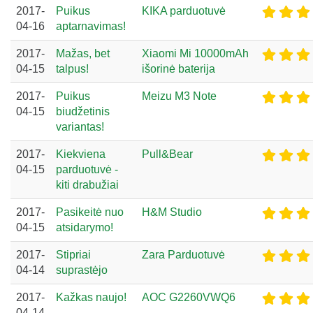
2017-
Puikus
KIKA parduotuvė
04-16
aptarnavimas!
2017-
Mažas, bet
Xiaomi Mi 10000mAh
04-15
talpus!
išorinė baterija
2017-
Puikus
Meizu M3 Note
04-15
biudžetinis
variantas!
2017-
Kiekviena
Pull&Bear
04-15
parduotuvė -
kiti drabužiai
2017-
Pasikeitė nuo
H&M Studio
04-15
atsidarymo!
2017-
Stipriai
Zara Parduotuvė
04-14
suprastėjo
2017-
Kažkas naujo!
AOC G2260VWQ6
04-14