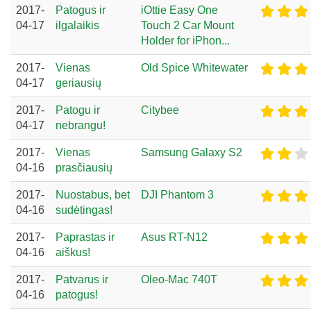
2017-
Patogus ir
iOttie Easy One
04-17
ilgalaikis
Touch 2 Car Mount
Holder for iPhon...
2017-
Vienas
Old Spice Whitewater
04-17
geriausių
2017-
Patogu ir
Citybee
04-17
nebrangu!
2017-
Vienas
Samsung Galaxy S2
04-16
prasčiausių
2017-
Nuostabus, bet
DJI Phantom 3
04-16
sudėtingas!
2017-
Paprastas ir
Asus RT-N12
04-16
aiškus!
2017-
Patvarus ir
Oleo-Mac 740T
04-16
patogus!