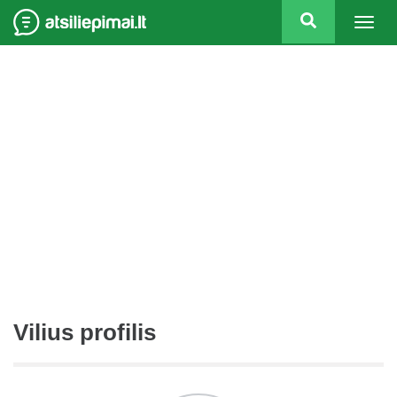
Togg
navig
Vilius profilis