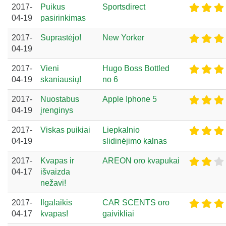
2017-
Puikus
Sportsdirect
04-19
pasirinkimas
2017-
Suprastėjo!
New Yorker
04-19
2017-
Vieni
Hugo Boss Bottled
04-19
skaniausių!
no 6
2017-
Nuostabus
Apple Iphone 5
04-19
įrenginys
2017-
Viskas puikiai
Liepkalnio
04-19
slidinėjimo kalnas
2017-
Kvapas ir
AREON oro kvapukai
04-17
išvaizda
nežavi!
2017-
Ilgalaikis
CAR SCENTS oro
04-17
kvapas!
gaivikliai