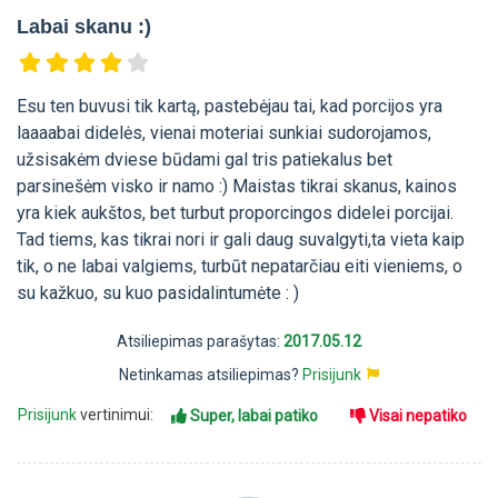
Labai skanu :)
Esu ten buvusi tik kartą, pastebėjau tai, kad porcijos yra
laaaabai didelės, vienai moteriai sunkiai sudorojamos,
užsisakėm dviese būdami gal tris patiekalus bet
parsinešėm visko ir namo :) Maistas tikrai skanus, kainos
yra kiek aukštos, bet turbut proporcingos didelei porcijai.
Tad tiems, kas tikrai nori ir gali daug suvalgyti,ta vieta kaip
tik, o ne labai valgiems, turbūt nepatarčiau eiti vieniems, o
su kažkuo, su kuo pasidalintumėte : )
Atsiliepimas parašytas:
2017.05.12
Netinkamas atsiliepimas?
Prisijunk
Prisijunk
vertinimui:
Super, labai patiko
Visai nepatiko