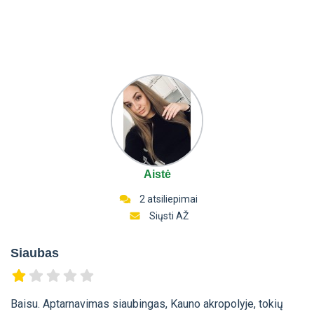
Aistė
2 atsiliepimai
Siųsti AŽ
Siaubas
Baisu. Aptarnavimas siaubingas, Kauno akropolyje, tokių