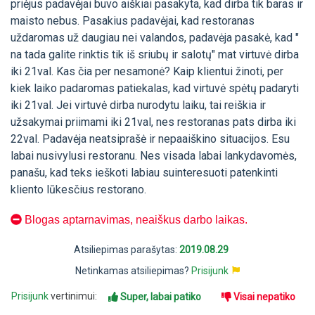
priėjus padavėjai buvo aiškiai pasakyta, kad dirba tik baras ir
maisto nebus. Pasakius padavėjai, kad restoranas
uždaromas už daugiau nei valandos, padavėja pasakė, kad "
na tada galite rinktis tik iš sriubų ir salotų" mat virtuvė dirba
iki 21val. Kas čia per nesamonė? Kaip klientui žinoti, per
kiek laiko padaromas patiekalas, kad virtuvė spėtų padaryti
iki 21val. Jei virtuvė dirba nurodytu laiku, tai reiškia ir
užsakymai priimami iki 21val, nes restoranas pats dirba iki
22val. Padavėja neatsiprašė ir nepaaiškino situacijos. Esu
labai nusivylusi restoranu. Nes visada labai lankydavomės,
panašu, kad teks ieškoti labiau suinteresuoti patenkinti
kliento lūkesčius restorano.
Blogas aptarnavimas, neaiškus darbo laikas.
Atsiliepimas parašytas:
2019.08.29
Netinkamas atsiliepimas?
Prisijunk
Prisijunk
vertinimui:
Super, labai patiko
Visai nepatiko