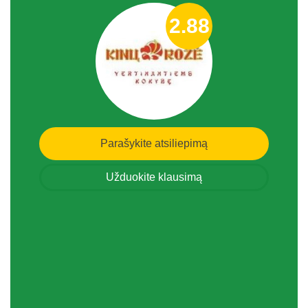
2.88
Parašykite atsiliepimą
Užduokite klausimą