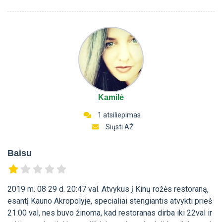
Kamilė
1 atsiliepimas
Siųsti AŽ
Baisu
2019 m. 08 29 d. 20:47 val. Atvykus į Kinų rožės restoraną,
esantį Kauno Akropolyje, specialiai stengiantis atvykti prieš
21:00 val, nes buvo žinoma, kad restoranas dirba iki 22val ir