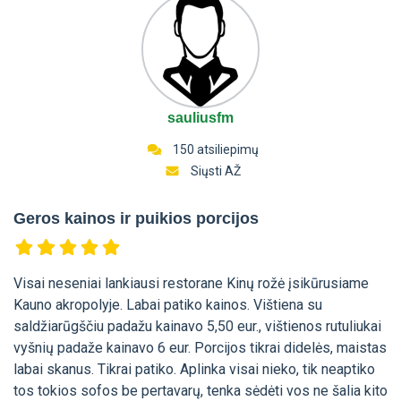
sauliusfm
150 atsiliepimų
Siųsti AŽ
Geros kainos ir puikios porcijos
Visai neseniai lankiausi restorane Kinų rožė įsikūrusiame
Kauno akropolyje. Labai patiko kainos. Vištiena su
saldžiarūgščiu padažu kainavo 5,50 eur., vištienos rutuliukai
vyšnių padaže kainavo 6 eur. Porcijos tikrai didelės, maistas
labai skanus. Tikrai patiko. Aplinka visai nieko, tik neaptiko
tos tokios sofos be pertavarų, tenka sėdėti vos ne šalia kito