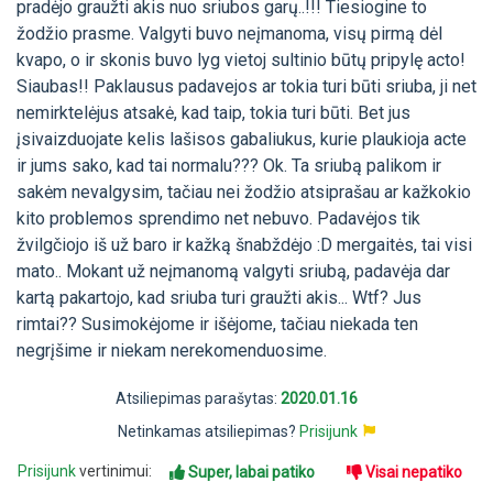
pradėjo graužti akis nuo sriubos garų..!!! Tiesiogine to
žodžio prasme. Valgyti buvo neįmanoma, visų pirmą dėl
kvapo, o ir skonis buvo lyg vietoj sultinio būtų pripylę acto!
Siaubas!! Paklausus padavejos ar tokia turi būti sriuba, ji net
nemirktelėjus atsakė, kad taip, tokia turi būti. Bet jus
įsivaizduojate kelis lašisos gabaliukus, kurie plaukioja acte
ir jums sako, kad tai normalu??? Ok. Ta sriubą palikom ir
sakėm nevalgysim, tačiau nei žodžio atsiprašau ar kažkokio
kito problemos sprendimo net nebuvo. Padavėjos tik
žvilgčiojo iš už baro ir kažką šnabždėjo :D mergaitės, tai visi
mato.. Mokant už neįmanomą valgyti sriubą, padavėja dar
kartą pakartojo, kad sriuba turi graužti akis... Wtf? Jus
rimtai?? Susimokėjome ir išėjome, tačiau niekada ten
negrįšime ir niekam nerekomenduosime.
Atsiliepimas parašytas:
2020.01.16
Netinkamas atsiliepimas?
Prisijunk
Prisijunk
vertinimui:
Super, labai patiko
Visai nepatiko