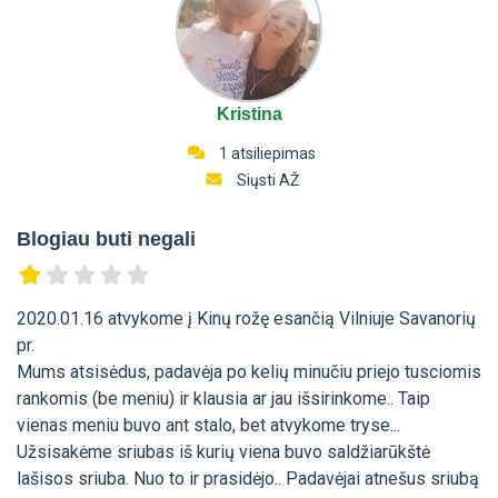
Kristina
1 atsiliepimas
Siųsti AŽ
Blogiau buti negali
2020.01.16 atvykome į Kinų rožę esančią Vilniuje Savanorių
pr.
Mums atsisėdus, padavėja po kelių minučiu priejo tusciomis
rankomis (be meniu) ir klausia ar jau išsirinkome.. Taip
vienas meniu buvo ant stalo, bet atvykome tryse...
Užsisakėme sriubas iš kurių viena buvo saldžiarūkštė
lašisos sriuba. Nuo to ir prasidėjo.. Padavėjai atnešus sriubą