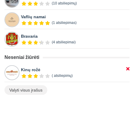
(10 atsiliepimų)
Vaflių namai
(1 atsiliepimas)
Bravaria
(4 atsiliepimai)
Neseniai žiūrėti
Kinų rožė
( atsiliepimų)
Valyti visus įrašus