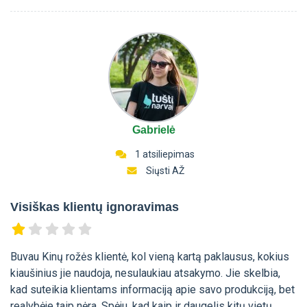
Gabrielė
1 atsiliepimas
Siųsti AŽ
Visiškas klientų ignoravimas
Buvau Kinų rožės klientė, kol vieną kartą paklausus, kokius
kiaušinius jie naudoja, nesulaukiau atsakymo. Jie skelbia,
kad suteikia klientams informaciją apie savo produkciją, bet
realybėje taip nėra. Spėju, kad kaip ir daugelis kitų vietų,