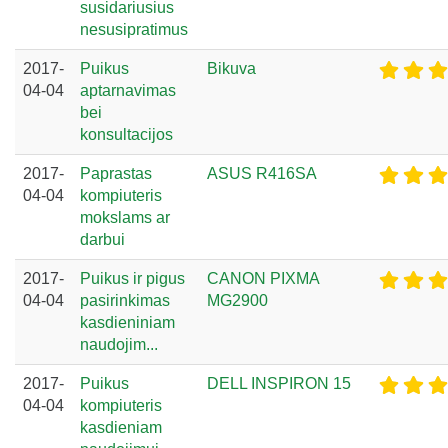
susidariusius
nesusipratimus
2017-
Puikus
Bikuva
04-04
aptarnavimas
bei
konsultacijos
2017-
Paprastas
ASUS R416SA
04-04
kompiuteris
mokslams ar
darbui
2017-
Puikus ir pigus
CANON PIXMA
04-04
pasirinkimas
MG2900
kasdieniniam
naudojim...
2017-
Puikus
DELL INSPIRON 15
04-04
kompiuteris
kasdieniam