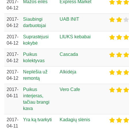
2017-
Mažos eilės
Express Market
04-12
2017-
Siaubingi
UAB INIT
04-12
darbuotojai
2017-
Suprastėjusi
LIUKS kebabai
04-12
kokybė
2017-
Puikus
Cascada
04-12
kolektyvas
2017-
Neplėšia už
Alkidėja
04-12
remontą
2017-
Puikus
Vero Cafe
04-11
interjeras,
tačiau brangi
kava
2017-
Yra ką tvarkyti
Kadagių slėnis
04-11