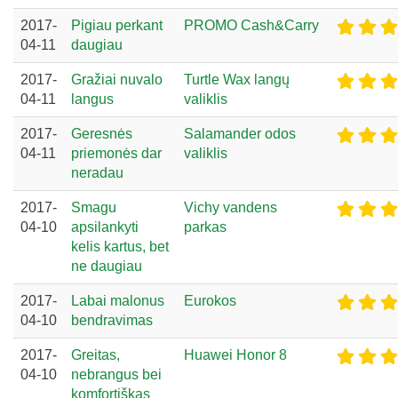
2017-
Pigiau perkant
PROMO Cash&Carry
04-11
daugiau
2017-
Gražiai nuvalo
Turtle Wax langų
04-11
langus
valiklis
2017-
Geresnės
Salamander odos
04-11
priemonės dar
valiklis
neradau
2017-
Smagu
Vichy vandens
04-10
apsilankyti
parkas
kelis kartus, bet
ne daugiau
2017-
Labai malonus
Eurokos
04-10
bendravimas
2017-
Greitas,
Huawei Honor 8
04-10
nebrangus bei
komfortiškas