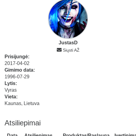
JustasD
Siųsti AŽ
Prisijungė:
2017-04-02
Gimimo data:
1996-07-29
Lytis:
Vyras
Vieta:
Kaunas, Lietuva
Atsiliepimai
Data
Atsiliepimas
Produktas/Paslauga
Įvertinim