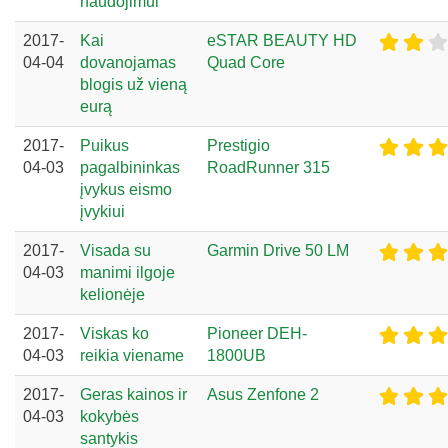
naudojimui
2017-
Kai
eSTAR BEAUTY HD
04-04
dovanojamas
Quad Core
blogis už vieną
eurą
2017-
Puikus
Prestigio
04-03
pagalbininkas
RoadRunner 315
įvykus eismo
įvykiui
2017-
Visada su
Garmin Drive 50 LM
04-03
manimi ilgoje
kelionėje
2017-
Viskas ko
Pioneer DEH-
04-03
reikia viename
1800UB
2017-
Geras kainos ir
Asus Zenfone 2
04-03
kokybės
santykis