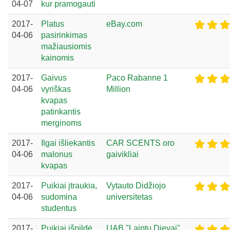
04-07
kur pramogauti
2017-
Platus
eBay.com
04-06
pasirinkimas
mažiausiomis
kainomis
2017-
Gaivus
Paco Rabanne 1
04-06
vyriškas
Million
kvapas
patinkantis
merginoms
2017-
Ilgai išliekantis
CAR SCENTS oro
04-06
malonus
gaivikliai
kvapas
2017-
Puikiai įtraukia,
Vytauto Didžiojo
04-06
sudomina
universitetas
studentus
2017-
Puikiai išpildė
UAB "Laiptų Dievai"