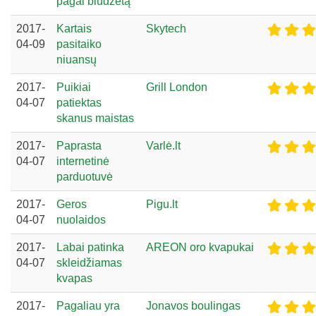
pagal biudžetą
2017-
Kartais
Skytech
04-09
pasitaiko
niuansų
2017-
Puikiai
Grill London
04-07
patiektas
skanus maistas
2017-
Paprasta
Varlė.lt
04-07
internetinė
parduotuvė
2017-
Geros
Pigu.lt
04-07
nuolaidos
2017-
Labai patinka
AREON oro kvapukai
04-07
skleidžiamas
kvapas
2017-
Pagaliau yra
Jonavos boulingas