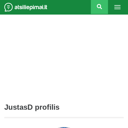
Togg
navig
JustasD profilis