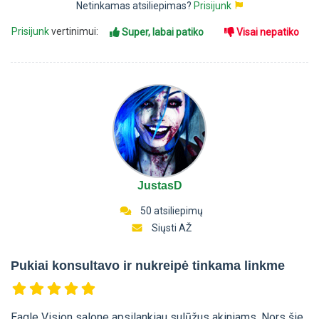
Netinkamas atsiliepimas?
Prisijunk
Prisijunk
vertinimui:
Super, labai patiko
Visai nepatiko
JustasD
50 atsiliepimų
Siųsti AŽ
Pukiai konsultavo ir nukreipė tinkama linkme
Eagle Vision salone apsilankiau sulūžus akiniams. Nors šie