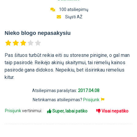
100 atsiliepimų
Siųsti AŽ
Nieko blogo nepasakysiu
Pas šituos turbūt reikia eiti su storesne pinigine, o gal man
taip pasirodė. Reikėjo akinių skaitymui, tai rėmelių kainos
pasirodė gana didokos. Nepeikiu, bet išsirinkau rėmelius
kitur.
Atsiliepimas parašytas:
2017.04.08
Netinkamas atsiliepimas?
Prisijunk
Prisijunk
vertinimui:
Super, labai patiko
Visai nepatiko