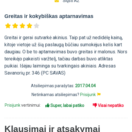
Siųsti AŽ
Greitas ir kokybiškas aptarnavimas
Greitai ir gerai sutvarkė akinius. Taip pat už nedidėlę kainą,
kitoje vietoje už šią paslaugą būčiau sumokėjus kelis kart
daugiau. O be to aptarnavimas buvo greitas ir malonus. Nors
tereikėjo pakeisti varžtelį, tačiau darbas buvo atliktas
puikiai. Išėjau laiminga su tvarkingais akiniais. Adresas
Savanorių pr. 346 (PC SAVAS)
Atsiliepimas parašytas:
2017.04.04
Netinkamas atsiliepimas?
Prisijunk
Prisijunk
vertinimui:
Super, labai patiko
Visai nepatiko
Klausimai ir atsakymai