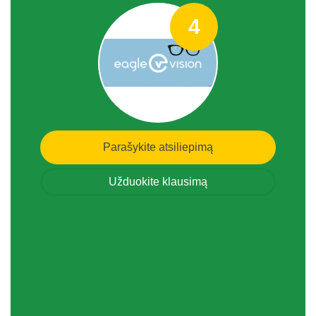
4
Parašykite atsiliepimą
Užduokite klausimą