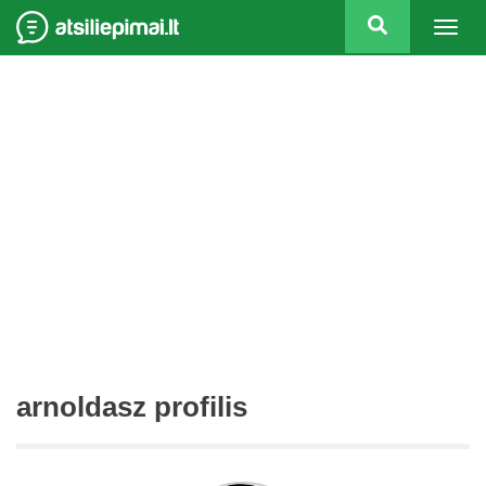
Togg
navig
arnoldasz profilis