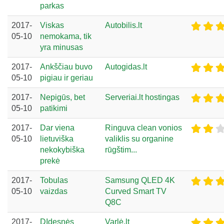
parkas
2017-
Viskas
Autobilis.lt
05-10
nemokama, tik
yra minusas
2017-
Ankščiau buvo
Autogidas.lt
05-10
pigiau ir geriau
2017-
Nepigūs, bet
Serveriai.lt hostingas
05-10
patikimi
2017-
Dar viena
Ringuva clean vonios
05-10
lietuviška
valiklis su organine
nekokybiška
rūgštim...
prekė
2017-
Tobulas
Samsung QLED 4K
05-10
vaizdas
Curved Smart TV
Q8C
2017-
DIdesnės
Varlė.lt