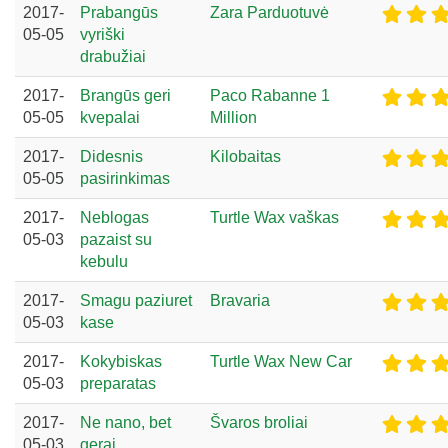
2017-
Prabangūs
Zara Parduotuvė
05-05
vyriški
drabužiai
2017-
Brangūs geri
Paco Rabanne 1
05-05
kvepalai
Million
2017-
Didesnis
Kilobaitas
05-05
pasirinkimas
2017-
Neblogas
Turtle Wax vaškas
05-03
pazaist su
kebulu
2017-
Smagu paziuret
Bravaria
05-03
kase
2017-
Kokybiskas
Turtle Wax New Car
05-03
preparatas
2017-
Ne nano, bet
Švaros broliai
05-03
gerai