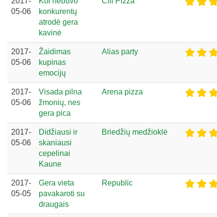
2017-
Kol nebuvo
Čili Pizza
05-06
konkurentų
atrodė gera
kavinė
2017-
Žaidimas
Alias party
05-06
kupinas
emocijų
2017-
Visada pilna
Arena pizza
05-06
žmonių, nes
gera pica
2017-
Didžiausi ir
Briedžių medžioklė
05-06
skaniausi
cepelinai
Kaune
2017-
Gera vieta
Republic
05-05
pavakaroti su
draugais