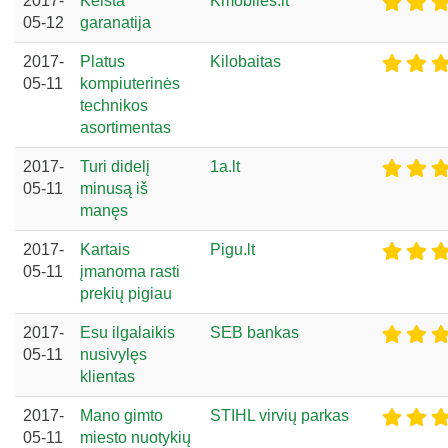
2017-
Keista
Kmobiles.lt
05-12
garanatija
2017-
Platus
Kilobaitas
05-11
kompiuterinės
technikos
asortimentas
2017-
Turi didelį
1a.lt
05-11
minusą iš
manęs
2017-
Kartais
Pigu.lt
05-11
įmanoma rasti
prekių pigiau
2017-
Esu ilgalaikis
SEB bankas
05-11
nusivylęs
klientas
2017-
Mano gimto
STIHL virvių parkas
05-11
miesto nuotykių