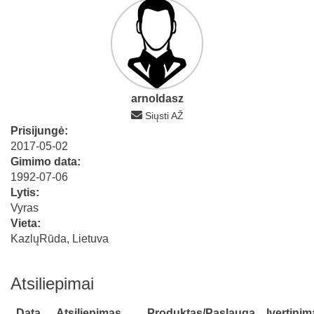
arnoldasz
Siųsti AŽ
Prisijungė:
2017-05-02
Gimimo data:
1992-07-06
Lytis:
Vyras
Vieta:
KazlųRūda, Lietuva
Atsiliepimai
Data
Atsiliepimas
Produktas/Paslauga
Įvertinim