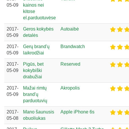
05-09
kainos nei
kitose
el.parduotuvėse
2017-
Geros kokybės
Autoaibė
05-09
detalės
2017-
Gerų brand'ų
Brandwatch
05-09
laikrodžiai
2017-
Pigūs, bet
Reserved
05-09
kokybiški
drabužiai
2017-
Mažai rimtų
Akropolis
05-09
brand'ų
parduotuvių
2017-
Mano šaunusis
Apple iPhone 6s
05-08
obuoliukas