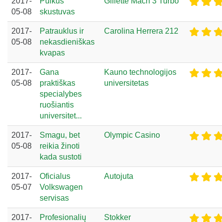
2017-
Puikus
Gillette Mach 3 Turbo
05-08
skustuvas
2017-
Patrauklus ir
Carolina Herrera 212
05-08
nekasdieniškas
kvapas
2017-
Gana
Kauno technologijos
05-08
praktiškas
universitetas
specialybes
ruošiantis
universitet...
2017-
Smagu, bet
Olympic Casino
05-08
reikia žinoti
kada sustoti
2017-
Oficialus
Autojuta
05-07
Volkswagen
servisas
2017-
Profesionalių
Stokker