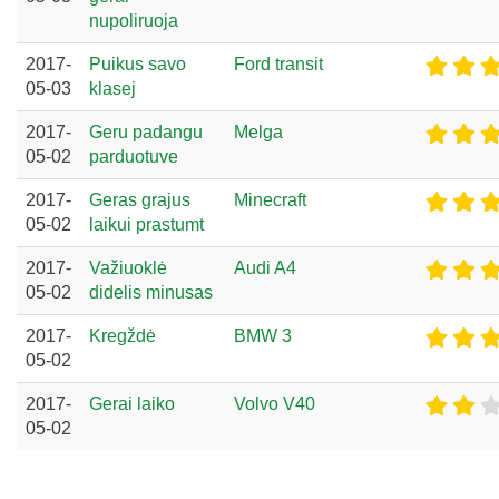
nupoliruoja
2017-
Puikus savo
Ford transit
05-03
klasej
2017-
Geru padangu
Melga
05-02
parduotuve
2017-
Geras grajus
Minecraft
05-02
laikui prastumt
2017-
Važiuoklė
Audi A4
05-02
didelis minusas
2017-
Kregždė
BMW 3
05-02
2017-
Gerai laiko
Volvo V40
05-02