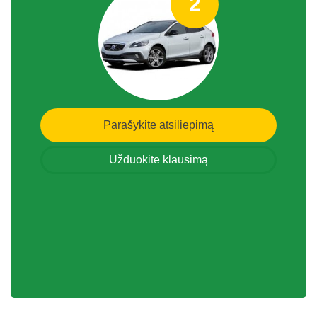
2
Parašykite atsiliepimą
Užduokite klausimą