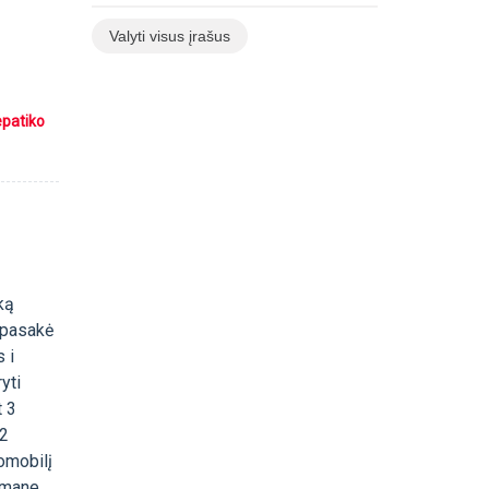
Valyti visus įrašus
epatiko
ką
o pasakė
 i
yti
t 3
 2
tomobilį
s mane