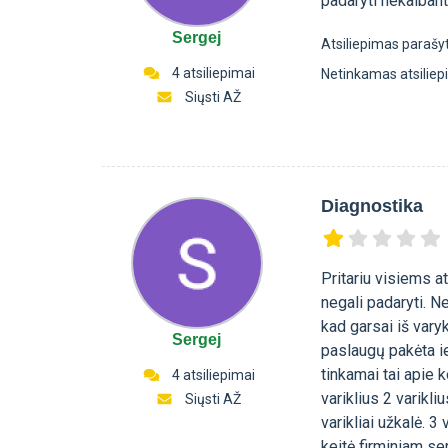
padaryti nekalbant
Sergej
Atsiliepimas parašy
4 atsiliepimai
Netinkamas atsilie
Siųsti AŽ
Diagnostika
Pritariu visiems a
negali padaryti. N
kad garsai iš vary
Sergej
paslaugų pakėta ie
tinkamai tai apie 
4 atsiliepimai
variklius 2 varikli
Siųsti AŽ
varikliai užkalė. 3
keitė firminiam se