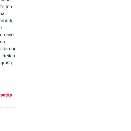
te ten
na.
mobilį.
i
jo savo
isų
 daro ir
. Reikia
sąrašą.
epatiko