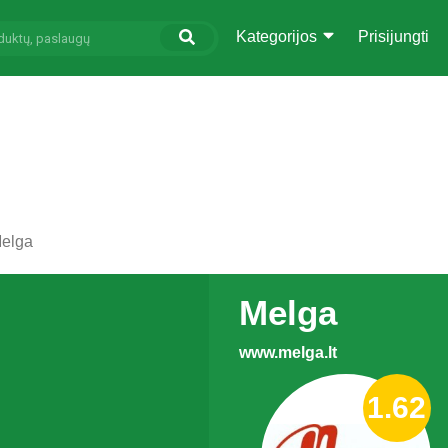
Kategorijos
Prisijungti
elga
Melga
www.melga.lt
1.62