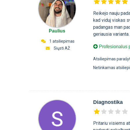
Reikejo nauju pada
kad viduj viskas s
padangas man paci
Paulius
geriausia varianta
1 atsiliepimas
Profesionalus p
Siųsti AŽ
Atsiliepimas parašy
Netinkamas atsilie
Diagnostika
Pritariu visiems 