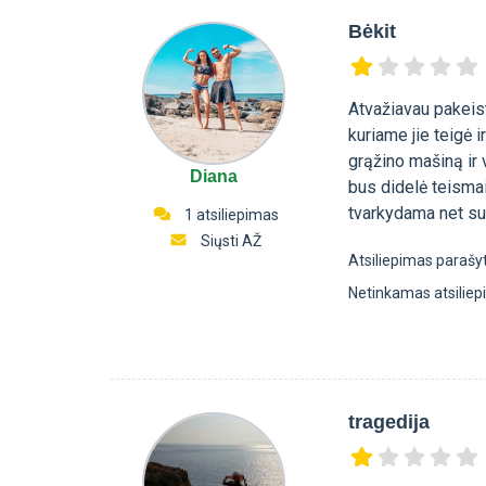
Bėkit
Atvažiavau pakeist
kuriame jie teigė 
grąžino mašiną ir v
Diana
bus didelė teismai
tvarkydama net su
1 atsiliepimas
Siųsti AŽ
Atsiliepimas parašy
Netinkamas atsilie
tragedija