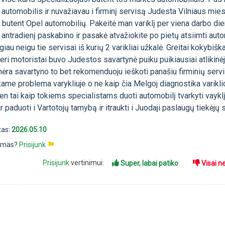
utomobilis ir nuvažiavau i firminį servisą Judesta Vilniaus mies
 butent Opel automobilių. Pakeitė man variklį per viena darbo die
ntradienį paskabino ir pasakė atvažiokite po pietų atsiimti auto
iau neigu tie servisai iš kurių 2 varikliai užkalė. Greitai kokybiška
geri motoristai buvo Judestos savartynė puiku puikiausiai atlikinė
nėra savartyno to bet rekomenduoju ieškoti panašiu firminių serv
o kame problema varykliuje o ne kaip čia Melgoj diagnostika variklio
en tai kaip tokiems specialistams duoti automobilį tvarkyti vayklį
 paduoti i Vartotojų tarnybą ir itraukti i Juodaji paslaugų tiekėjų 
tas:
2026.05.10
pimas?
Prisijunk
Prisijunk
vertinimui:
Super, labai patiko
Visai n