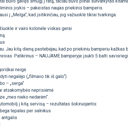
tai buvo gavęs smūgį į ratą, tačiau buvo pilnai sutvarkytas kitam
iminis įvykis – pakeistas naujas priekinis bamperis.
usi į „Melga“, kad įsitikinčiau, jog važiuoklė tikrai tvarkinga.
iuokle ir vairo kolonėle viskas gerai
imą
gus
au: Jau kitą dieną pastebėjau, kad po priekiniu bamperiu kažkas b
eivas. Patikrinus – NAUJAME bamperyje įsukti 5 balti savisriegia
oriškai neigė
yti negalėjo („filmavo tik iš galo“)
rbo – „serga“
ar atsakomybės neprisiėmė
aze „mes nieko nedarėm“.
utomobilį į kitą servisą – rezultatas šokiruojantis:
 bėga tepalas per salnikus
s antgalis
: