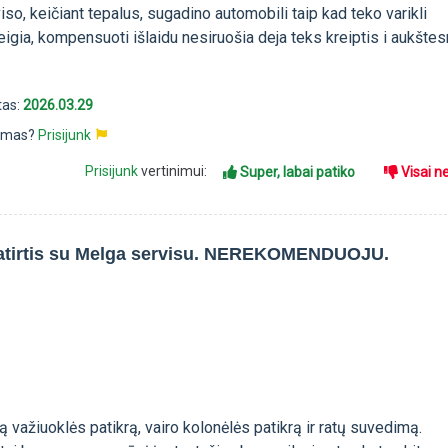
viso, keičiant tepalus, sugadino automobili taip kad teko varikli
neigia, kompensuoti išlaidu nesiruošia deja teks kreiptis i aukšte
tas:
2026.03.29
pimas?
Prisijunk
Prisijunk
vertinimui:
Super, labai patiko
Visai n
patirtis su Melga servisu. NEREKOMENDUOJU.
ną važiuoklės patikrą, vairo kolonėlės patikrą ir ratų suvedimą.