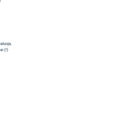
e
aluoja,
i (!)