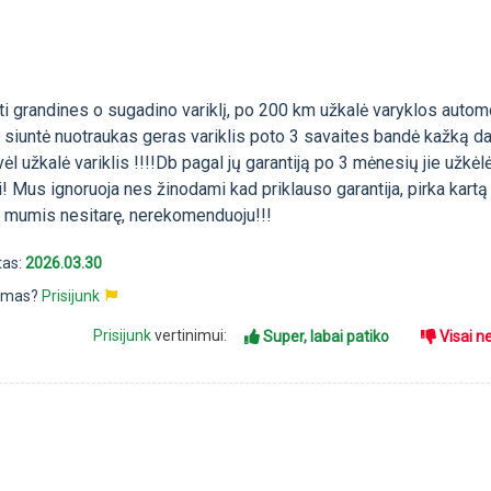
i grandines o sugadino variklį, po 200 km užkalė varyklos autom
ir siuntė nuotraukas geras variklis poto 3 savaites bandė kažką dary
ėl užkalė variklis !!!!Db pagal jų garantiją po 3 mėnesių jie užkėlė
! Mus ignoruoja nes žinodami kad priklauso garantija, pirka kartą
 mumis nesitarę, nerekomenduoju!!!
tas:
2026.03.30
pimas?
Prisijunk
Prisijunk
vertinimui:
Super, labai patiko
Visai n