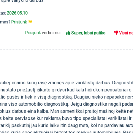
 apie vakyklio darbus.
tas:
2026.05.10
pimas?
Prisijunk
Prisijunk
vertinimui:
Super, labai patiko
Visai n
tsiliepimams kurių rašė žmonės apie variklistų darbus. Diagnosti
enustato priežastį iškarto girdysi kad kala hidrokompensatoriai 
klio pusės ir tiek ir visą diagnostiką. Daugiau nieko nepasakė nors
ina viso automobilio diagnostiką. Jeigu diagnostika negali padar
kokius darbus eina kalba. Man asmeniškai praitoj mašinoj keitė ne
us keite servisose kur reklamą buvo tipo specialistai variklistai ir
 variklį paskutinį jau kuris laikė itin daug metų kol ne pardaviau au
rvise kuris specializuojasi butent tos markės automobiliais. Pa