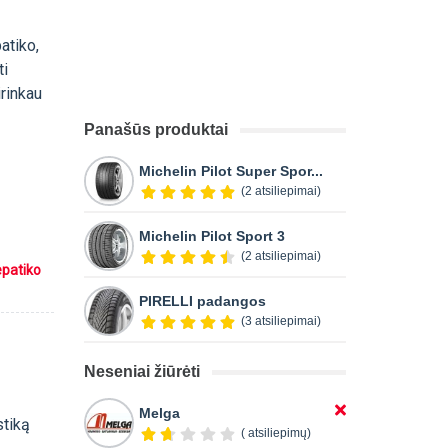
atiko,
ti
rinkau
Panašūs produktai
Michelin Pilot Super Spor...
(2 atsiliepimai)
Michelin Pilot Sport 3
(2 atsiliepimai)
epatiko
PIRELLI padangos
(3 atsiliepimai)
Neseniai žiūrėti
Melga
stiką
( atsiliepimų)