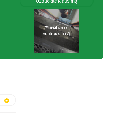
Užduokite klausimą
Žiūrėti visas
nuotraukas (7)