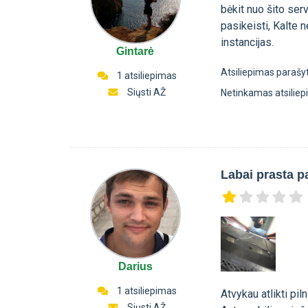
bėkit nuo šito ser
pasikeisti, Kalte 
instancijas.
Gintarė
Atsiliepimas parašy
1 atsiliepimas
Siųsti AŽ
Netinkamas atsilie
Labai prasta 
Darius
1 atsiliepimas
Atvykau atlikti pil
Siųsti AŽ