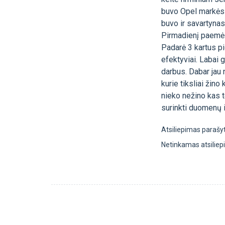
buvo Opel markės a
buvo ir savartynas
Pirmadienį paemė a
Padarė 3 kartus pig
efektyviai. Labai 
darbus. Dabar jau 
kurie tiksliai žin
nieko nežino kas t
surinkti duomenų ir
Atsiliepimas parašy
Netinkamas atsilie