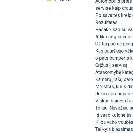
Automobilis prieš 
servise kaip draud
Po savaitės kreipia
Rezultatas:
Pasakė, kad su važ
Atliko ratų suved
Už tai paėmė pini
Kas paaiškėjo vėli
o pats bamperis kr
Grįžus į servisą:
Atsakomybę kateg
Kamerų įrašų parod
Meistras, kuris di
Jokio sprendimo 
Viskas baigėsi fr
Toliau: Nuvežiau a
Iš vairo kolonėlės
Kliba vairo traukė
Tai kyla klausimas