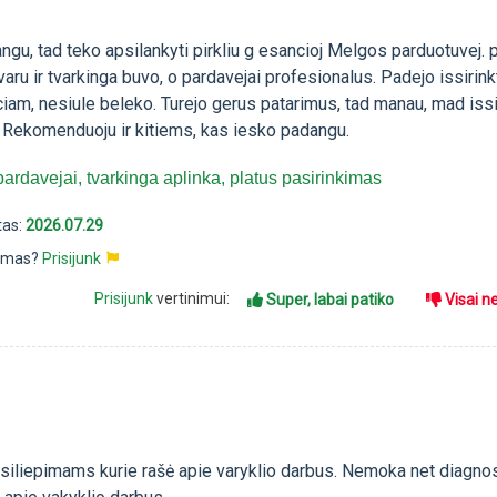
ngu, tad teko apsilankyti pirkliu g esancioj Melgos parduotuvej. p
varu ir tvarkinga buvo, o pardavejai profesionalus. Padejo issirink
am, nesiule beleko. Turejo gerus patarimus, tad manau, mad issi
. Rekomenduoju ir kitiems, kas iesko padangu.
ardavejai, tvarkinga aplinka, platus pasirinkimas
tas:
2026.07.29
pimas?
Prisijunk
Prisijunk
vertinimui:
Super, labai patiko
Visai n
atsiliepimams kurie rašė apie varyklio darbus. Nemoka net diagno