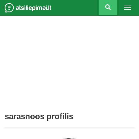
Togg
navig
sarasnoos profilis