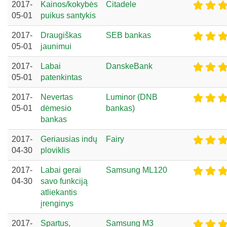
2017-
Kainos/kokybės
Citadele
05-01
puikus santykis
2017-
Draugiškas
SEB bankas
05-01
jaunimui
2017-
Labai
DanskeBank
05-01
patenkintas
2017-
Nevertas
Luminor (DNB
05-01
dėmesio
bankas)
bankas
2017-
Geriausias indų
Fairy
04-30
ploviklis
2017-
Labai gerai
Samsung ML120
04-30
savo funkciją
atliekantis
įrenginys
2017-
Spartus,
Samsung M3