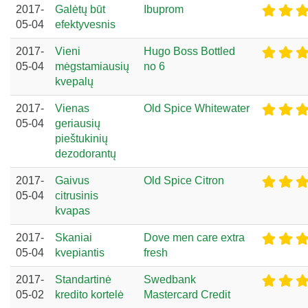
2017-
Galėtų būt
Ibuprom
05-04
efektyvesnis
2017-
Vieni
Hugo Boss Bottled
05-04
mėgstamiausių
no 6
kvepalų
2017-
Vienas
Old Spice Whitewater
05-04
geriausių
pieštukinių
dezodorantų
2017-
Gaivus
Old Spice Citron
05-04
citrusinis
kvapas
2017-
Skaniai
Dove men care extra
05-04
kvepiantis
fresh
2017-
Standartinė
Swedbank
05-02
kredito kortelė
Mastercard Credit