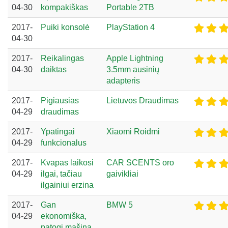
04-30
kompakiškas
Portable 2TB
2017-
Puiki konsolė
PlayStation 4
04-30
2017-
Reikalingas
Apple Lightning
04-30
daiktas
3.5mm ausinių
adapteris
2017-
Pigiausias
Lietuvos Draudimas
04-29
draudimas
2017-
Ypatingai
Xiaomi Roidmi
04-29
funkcionalus
2017-
Kvapas laikosi
CAR SCENTS oro
04-29
ilgai, tačiau
gaivikliai
ilgainiui erzina
2017-
Gan
BMW 5
04-29
ekonomiška,
patogi mašina