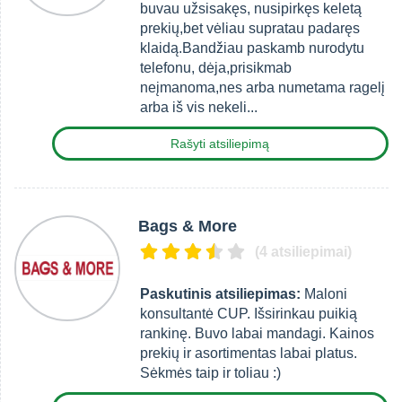
buvau užsisakęs, nusipirkęs keletą
prekių,bet vėliau supratau padaręs
klaidą.Bandžiau paskamb nurodytu
telefonu, dėja,prisikmab
neįmanoma,nes arba numetama ragelį
arba iš vis nekeli...
Rašyti atsiliepimą
Bags & More
(4 atsiliepimai)
Paskutinis atsiliepimas:
Maloni
konsultantė CUP. Išsirinkau puikią
rankinę. Buvo labai mandagi. Kainos
prekių ir asortimentas labai platus.
Sėkmės taip ir toliau :)