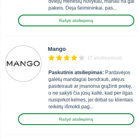
dviejų mėnesių nuvykau, manau na gal
pakeis. Deja šeimininkai, pas...
Rašyti atsiliepimą
Mango
(7 atsiliepimai)
Paskutinis atsiliepimas:
Pardavėjos
galėtų mandagiai bendrauti, atėjus
pasiteirauti ar įmanoma grąžinti prekę,
o ne sakyti čia jūsų kaltė, kad per ilgas
nusipirkot kelnes, jei dirbat su klientais
reikėtų išmokti pag...
Rašyti atsiliepimą