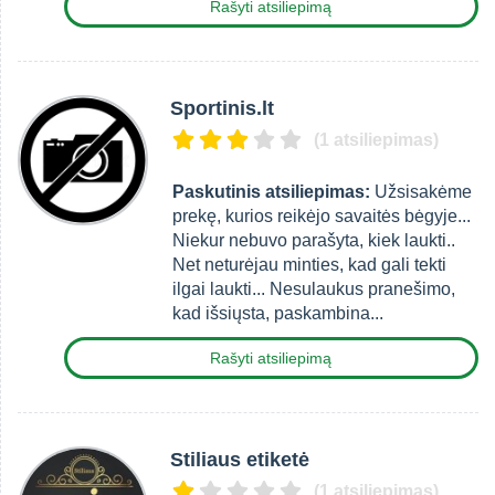
Rašyti atsiliepimą
Sportinis.lt
(1 atsiliepimas)
Paskutinis atsiliepimas:
Užsisakėme
prekę, kurios reikėjo savaitės bėgyje...
Niekur nebuvo parašyta, kiek laukti..
Net neturėjau minties, kad gali tekti
ilgai laukti... Nesulaukus pranešimo,
kad išsiųsta, paskambina...
Rašyti atsiliepimą
Stiliaus etiketė
(1 atsiliepimas)