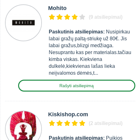
Mohito
(9 atsiliepimai)
Paskutinis atsiliepimas:
Nusipirkau
labai gražų paltą-striukę už 80€. Jis
labai gražus,blizgi medžiaga.
Nesuprantu kas per materialas.tačiau
kimba viskas. Kiekviena
dulkelė,kiekvienas lašas lieka
neiįvalomos dėmės,t...
Rašyti atsiliepimą
Kiskishop.com
(2 atsiliepimai)
Paskutinis atsiliepimas:
Puikios