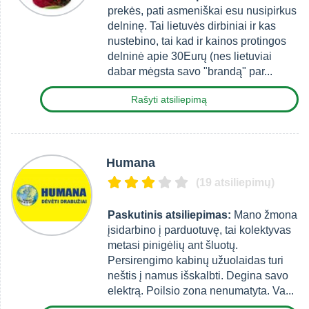
prekės, pati asmeniškai esu nusipirkus
delninę. Tai lietuvės dirbiniai ir kas
nustebino, tai kad ir kainos protingos
delninė apie 30Eurų (nes lietuviai
dabar mėgsta savo "brandą" par...
Rašyti atsiliepimą
Humana
(19 atsiliepimų)
Paskutinis atsiliepimas:
Mano žmona
įsidarbino į parduotuvę, tai kolektyvas
metasi pinigėlių ant šluotų.
Persirengimo kabinų užuolaidas turi
neštis į namus išskalbti. Degina savo
elektrą. Poilsio zona nenumatyta. Va...