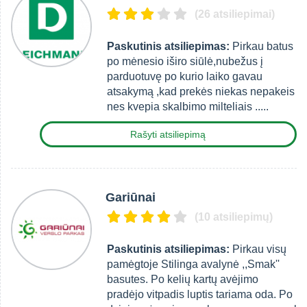
(26 atsiliepimai)
Paskutinis atsiliepimas:
Pirkau batus
po mėnesio iširo siūlė,nubežus į
parduotuvę po kurio laiko gavau
atsakymą ,kad prekės niekas nepakeis
nes kvepia skalbimo milteliais .....
Rašyti atsiliepimą
Gariūnai
(10 atsiliepimų)
Paskutinis atsiliepimas:
Pirkau visų
pamėgtoje Stilinga avalynė ,,Smak''
basutes. Po kelių kartų avėjimo
pradėjo vitpadis luptis tariama oda. Po