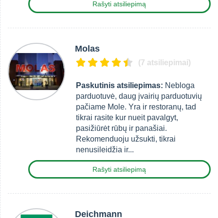
Rašyti atsiliepimą
Molas
(7 atsiliepimai)
Paskutinis atsiliepimas:
Nebloga
parduotuvė, daug įvairių parduotuvių
pačiame Mole. Yra ir restoranų, tad
tikrai rasite kur nueit pavalgyt,
pasižiūrėt rūbų ir panašiai.
Rekomenduoju užsukti, tikrai
nenusileidžia ir...
Rašyti atsiliepimą
Deichmann