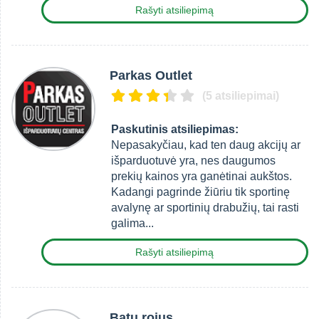
Rašyti atsiliepimą
Parkas Outlet
(5 atsiliepimai)
Paskutinis atsiliepimas:
Nepasakyčiau, kad ten daug akcijų ar
išparduotuvė yra, nes daugumos
prekių kainos yra ganėtinai aukštos.
Kadangi pagrinde žiūriu tik sportinę
avalynę ar sportinių drabužių, tai rasti
galima...
Rašyti atsiliepimą
Batų rojus