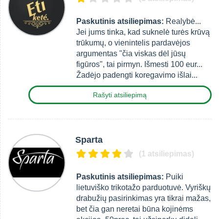
Paskutinis atsiliepimas:
Realybė...
Jei jums tinka, kad suknelė turės krūvą
trūkumų, o vienintelis pardavėjos
argumentas "čia viskas dėl jūsų
figūros", tai pirmyn. Išmesti 100 eur...
Žadėjo padengti koregavimo išlai...
Rašyti atsiliepimą
Sparta
(1 atsiliepimas)
Paskutinis atsiliepimas:
Puiki
lietuviško trikotažo parduotuvė. Vyriškų
drabužių pasirinkimas yra tikrai mažas,
bet čia gan neretai būna kojinėms