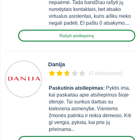
nepaėmė. Tada bandžiau rašyti jų
nurodytais kontaktais, bet atsako
virtualus asistentas, kuris aišku nieko
negali padėti. El paštu 0 atsakymo....
Rašyti atsiliepimą
Danija
(3 atsiliepimai)
Paskutinis atsiliepimas:
Pyktis ima,
kai paskaitau apie atsiliepimus šioje
sferoje. Tai sunkus darbas su
kiekviena asmenybe. Vieniems
žmonės patinka ir reikia dėmesio. Kiti
gi vengia, pyksta, kai prie jų
prieinama...