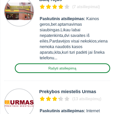
(7 atsiliepimai)
Paskutinis atsiliepimas:
Kainos
geros,bet aptarnavimas
siaubingas.Likau labai
nepatenkinta,dvi savaites iš
eilės.Pardavėjos visai nekokios,viena
nemoka naudotis kasos
aparatu,kita,kuri turi padėti jai šneka
telefonu...
Rašyti atsiliepimą
Prekybos miestelis Urmas
(13 atsiliepimų)
Paskutinis atsiliepimas:
Internet