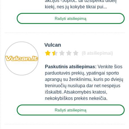
akcijos -50proc. tai užsiperku didelį
kiekį, nes jų kokybė tikrai pui...
Rašyti atsiliepimą
Vulcan
(8 atsiliepimai)
Paskutinis atsiliepimas:
Venkite šios
parduotuvės prekių, ypatingai sporto
aprangų su ženklinimu, kuris po dviejų
treniruočių nusilupa dar net nespėjus
išskalbti. Atsakomybės kratosi,
nekokybiškos prekės nekeičia.
Rašyti atsiliepimą