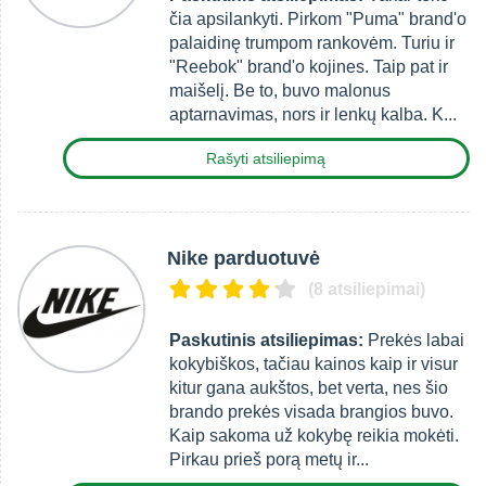
čia apsilankyti. Pirkom "Puma" brand'o
palaidinę trumpom rankovėm. Turiu ir
"Reebok" brand'o kojines. Taip pat ir
maišelį. Be to, buvo malonus
aptarnavimas, nors ir lenkų kalba. K...
Rašyti atsiliepimą
Nike parduotuvė
(8 atsiliepimai)
Paskutinis atsiliepimas:
Prekės labai
kokybiškos, tačiau kainos kaip ir visur
kitur gana aukštos, bet verta, nes šio
brando prekės visada brangios buvo.
Kaip sakoma už kokybę reikia mokėti.
Pirkau prieš porą metų ir...