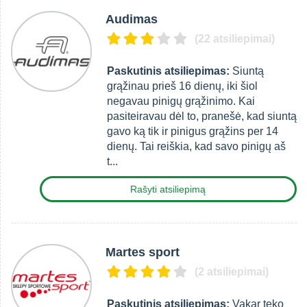
Audimas
(22 atsiliepimai)
Paskutinis atsiliepimas:
Siuntą
grąžinau prieš 16 dienų, iki šiol
negavau pinigų grąžinimo. Kai
pasiteiravau dėl to, pranešė, kad siuntą
gavo ką tik ir pinigus grąžins per 14
dienų. Tai reiškia, kad savo pinigų aš
t...
Rašyti atsiliepimą
Martes sport
(2 atsiliepimai)
Paskutinis atsiliepimas:
Vakar teko