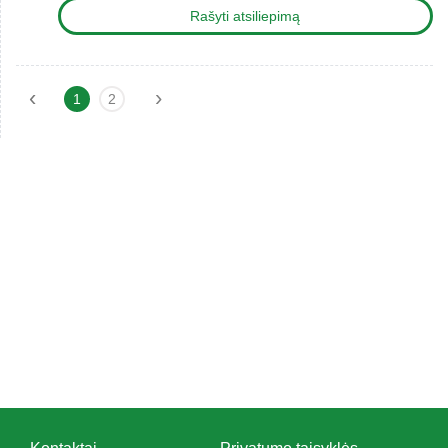
Rašyti atsiliepimą
‹
›
1
2