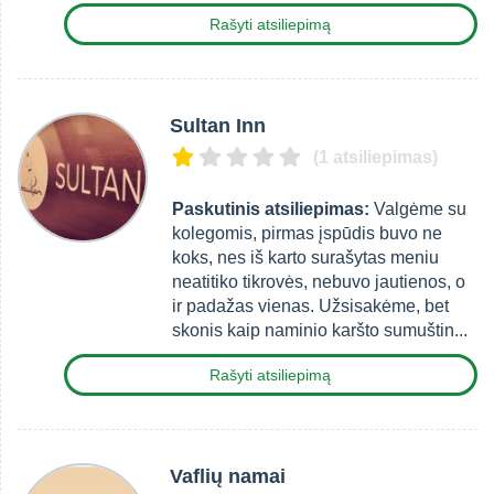
Rašyti atsiliepimą
Sultan Inn
(1 atsiliepimas)
Paskutinis atsiliepimas:
Valgėme su
kolegomis, pirmas įspūdis buvo ne
koks, nes iš karto surašytas meniu
neatitiko tikrovės, nebuvo jautienos, o
ir padažas vienas. Užsisakėme, bet
skonis kaip naminio karšto sumuštin...
Rašyti atsiliepimą
Vaflių namai