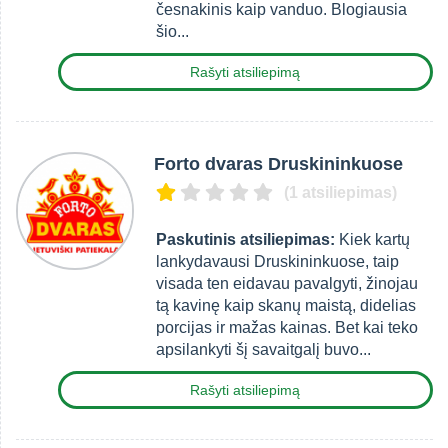
česnakinis kaip vanduo. Blogiausia
šio...
Rašyti atsiliepimą
Forto dvaras Druskininkuose
(1 atsiliepimas)
Paskutinis atsiliepimas:
Kiek kartų
lankydavausi Druskininkuose, taip
visada ten eidavau pavalgyti, žinojau
tą kavinę kaip skanų maistą, didelias
porcijas ir mažas kainas. Bet kai teko
apsilankyti šį savaitgalį buvo...
Rašyti atsiliepimą