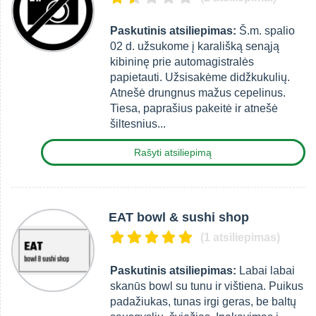
Paskutinis atsiliepimas:
Š.m. spalio
02 d. užsukome į karališką senąją
kibininę prie automagistralės
papietauti. Užsisakėme didžkukulių.
Atnešė drungnus mažus cepelinus.
Tiesa, paprašius pakeitė ir atnešė
šiltesnius...
Rašyti atsiliepimą
EAT bowl & sushi shop
(1 atsiliepimas)
Paskutinis atsiliepimas:
Labai labai
skanūs bowl su tunu ir vištiena. Puikus
padažiukas, tunas irgi geras, be baltų