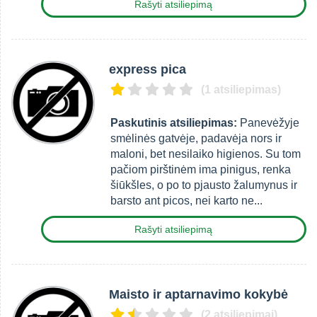
Rašyti atsiliepimą
express pica
(1 atsiliepimas)
Paskutinis atsiliepimas:
Panevėžyje
smėlinės gatvėje, padavėja nors ir
maloni, bet nesilaiko higienos. Su tom
pačiom pirštinėm ima pinigus, renka
šiūkšles, o po to pjausto žalumynus ir
barsto ant picos, nei karto ne...
Rašyti atsiliepimą
Maisto ir aptarnavimo kokybė
(2 atsiliepimai)