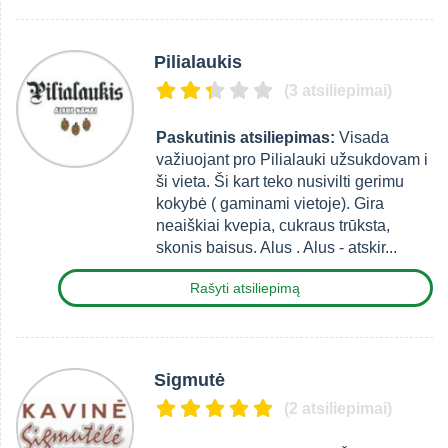
Pilialaukis
(3 atsiliepimai)
Paskutinis atsiliepimas:
Visada
važiuojant pro Pilialauki užsukdovam i
ši vieta. Ši kart teko nusivilti gerimu
kokybė ( gaminami vietoje). Gira
neaiškiai kvepia, cukraus trūksta,
skonis baisus. Alus . Alus - atskir...
Rašyti atsiliepimą
Sigmutė
(2 atsiliepimai)