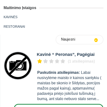
Maitinimo Įstaigos
KAVINĖS
RESTORANAI
Naujesni
Kavinė “ Peronas”, Pagėgiai
(1 atsiliepimas)
Paskutinis atsiliepimas:
Labai
nusivylėme maisto ir kainos santykiu (
maistas be skonio ir šildytas, porcijos
mažos pagal kainą), aptarnavimu(
padavėja priėjo įsikišusi tušinuką į
burną, ant stalo nebuvo stalo serve...