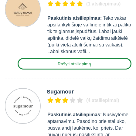
(1 atsiliepimas)
Paskutinis atsiliepimas:
Teko vakar
apsilankyti šioje vaflinėje ir tikrai paliko
tik teigiamus įspūdžius. Labai jauki
aplinka, didelė vaikų žaidimų aikštelė
(puiki vieta ateiti šeimai su vaikais).
Labai skanūs vafli...
Rašyti atsiliepimą
Sugamour
(4 atsiliepimai)
Paskutinis atsiliepimas:
Nusivylėme
aptarnavimu. Pasodino prie staliuko,
pusvalandį laukėme, kol prieis. Dar
buvau nuėjusi pasitikslinti, ar