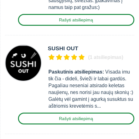
sausgyslių, šviežias. Įpakavimas į
namus taip pat gražus:)
Rašyti atsiliepimą
SUSHI OUT
(1 atsiliepimas)
Paskutinis atsiliepimas:
Visada imu
tik čia - dideli, švieži ir labai gardūs.
Pagaliau neseniai atsirado keletas
naujienų, nes norisi jau naujų skonių :)
Galėtų vėl gamint į agurką susuktus su
aštriomis krevetėmis s...
Rašyti atsiliepimą