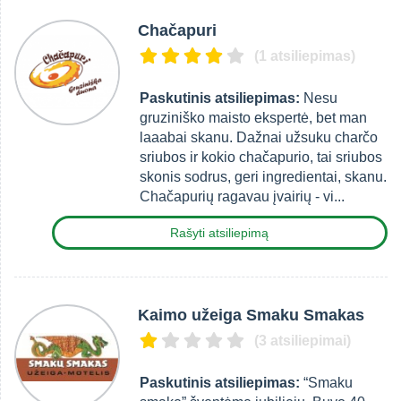
Chačapuri
(1 atsiliepimas)
Paskutinis atsiliepimas:
Nesu
gruziniško maisto ekspertė, bet man
laaabai skanu. Dažnai užsuku charčo
sriubos ir kokio chačapurio, tai sriubos
skonis sodrus, geri ingredientai, skanu.
Chačapurių ragavau įvairių - vi...
Rašyti atsiliepimą
Kaimo užeiga Smaku Smakas
(3 atsiliepimai)
Paskutinis atsiliepimas:
“Smaku