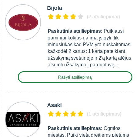
Bijola
(2 atsiliepimai)
Paskutinis atsiliepimas:
Puikiausi
gaminiai kokius galima įsigyti, tik
minusiukas kad PVM yra nuskaitomas
kažkodėl 2 kartus: 1 kartą pateikiant
užsakymą svetainėje ir 2'ą kartą atėjus
atsiimti užsakymo į parduotuvę...
Rašyti atsiliepimą
Asaki
(1 atsiliepimas)
Paskutinis atsiliepimas:
Ogmios
miestas. Puiki vieta greitiems pietums