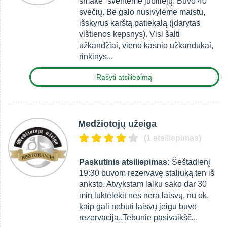
smake” šventėme jubiliejų. Buvo 40
svečių. Be galo nusivylėme maistu,
išskyrus karštą patiekalą (įdarytas
vištienos kepsnys). Visi šalti
užkandžiai, vieno kasnio užkandukai,
rinkinys...
Rašyti atsiliepimą
Medžiotojų užeiga
(1 atsiliepimas)
Paskutinis atsiliepimas:
Šeštadienį
19:30 buvom rezervavę staliuką ten iš
anksto. Atvykstam laiku sako dar 30
min luktelėkit nes nėra laisvų, nu ok,
kaip gali nebūti laisvų jeigu buvo
rezervacija..Tebūnie pasivaikšč...