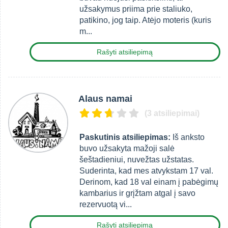
užsakymus priima prie staliuko,
patikino, jog taip. Atėjo moteris (kuris
m...
Rašyti atsiliepimą
Alaus namai
(3 atsiliepimai)
Paskutinis atsiliepimas:
Iš anksto
buvo užsakyta mažoji salė
šeštadieniui, nuvežtas užstatas.
Suderinta, kad mes atvykstam 17 val.
Derinom, kad 18 val einam į pabėgimų
kambarius ir grįžtam atgal į savo
rezervuotą vi...
Rašyti atsiliepimą