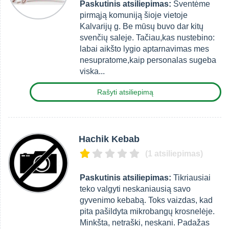
Paskutinis atsiliepimas:
Šventėme
pirmąją komuniją šioje vietoje
Kalvarijų g. Be mūsų buvo dar kitų
svenčių saleje. Tačiau,kas nustebino:
labai aikšto lygio aptarnavimas mes
nesupratome,kaip personalas sugeba
viska...
Rašyti atsiliepimą
Hachik Kebab
(1 atsiliepimas)
Paskutinis atsiliepimas:
Tikriausiai
teko valgyti neskaniausią savo
gyvenimo kebabą. Toks vaizdas, kad
pita pašildyta mikrobangų krosnelėje.
Minkšta, netraški, neskani. Padažas