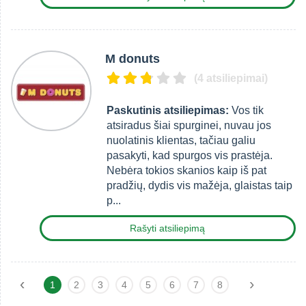
M donuts
(4 atsiliepimai)
Paskutinis atsiliepimas:
Vos tik
atsiradus šiai spurginei, nuvau jos
nuolatinis klientas, tačiau galiu
pasakyti, kad spurgos vis prastėja.
Nebėra tokios skanios kaip iš pat
pradžių, dydis vis mažėja, glaistas taip
p...
Rašyti atsiliepimą
‹
›
1
2
3
4
5
6
7
8