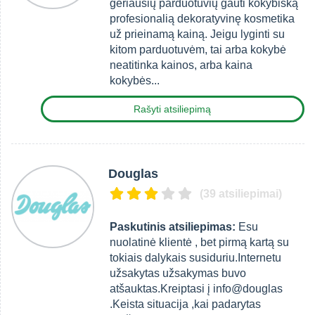
geriausių parduotuvių gauti kokybiską
profesionalią dekoratyvinę kosmetika
už prieinamą kainą. Jeigu lyginti su
kitom parduotuvėm, tai arba kokybė
neatitinka kainos, arba kaina
kokybės...
Rašyti atsiliepimą
Douglas
(39 atsiliepimai)
Paskutinis atsiliepimas:
Esu
nuolatinė klientė , bet pirmą kartą su
tokiais dalykais susiduriu.Internetu
užsakytas užsakymas buvo
atšauktas.Kreiptasi į info@douglas
.Keista situacija ,kai padarytas