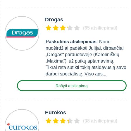
Drogas
(65 atsiliepimai)
Paskutinis atsiliepimas:
Noriu
nuoširdžiai padėkoti Julijai, dirbančiai
„Drogas“ parduotuvėje (Karoliniškių
„Maxima“), už puikų aptarnavimą.
Tikrai reta sutikti tokią atsidavusią savo
darbui specialistę. Viso aps...
Rašyti atsiliepimą
Eurokos
(38 atsiliepimai)