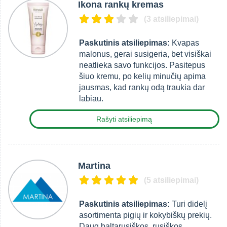
Ikona rankų kremas
(3 atsiliepimai)
Paskutinis atsiliepimas:
Kvapas
malonus, gerai susigeria, bet visiškai
neatlieka savo funkcijos. Pasitepus
šiuo kremu, po kelių minučių apima
jausmas, kad rankų odą traukia dar
labiau.
Rašyti atsiliepimą
Martina
(5 atsiliepimai)
Paskutinis atsiliepimas:
Turi didelį
asortimenta pigių ir kokybiškų prekių.
Daug baltarusiškos, rusiškos,