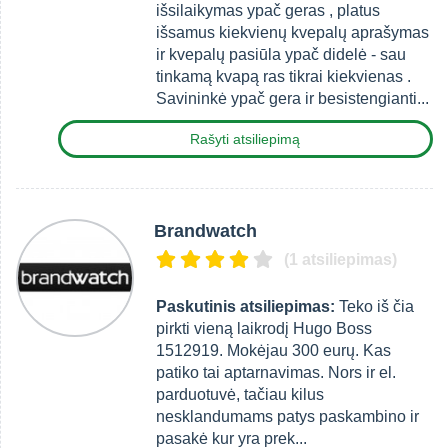
išsilaikymas ypač geras , platus
išsamus kiekvienų kvepalų aprašymas
ir kvepalų pasiūla ypač didelė - sau
tinkamą kvapą ras tikrai kiekvienas .
Savininkė ypač gera ir besistengianti...
Rašyti atsiliepimą
Brandwatch
(1 atsiliepimas)
Paskutinis atsiliepimas:
Teko iš čia
pirkti vieną laikrodį Hugo Boss
1512919. Mokėjau 300 eurų. Kas
patiko tai aptarnavimas. Nors ir el.
parduotuvė, tačiau kilus
nesklandumams patys paskambino ir
pasakė kur yra prek...