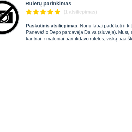
Ruletų parinkimas
(1 atsiliepimas)
Paskutinis atsiliepimas:
Noriu labai padėkoti ir k
Panevėžio Depo pardavėja Daiva (siuvėja). Mūsų nora
kantriai ir maloniai parinkdavo ruletus, viską paaišk