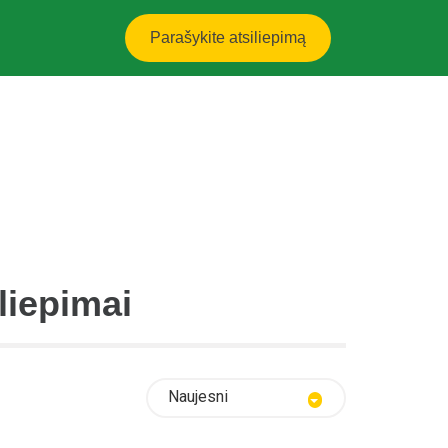
Parašykite atsiliepimą
liepimai
Naujesni