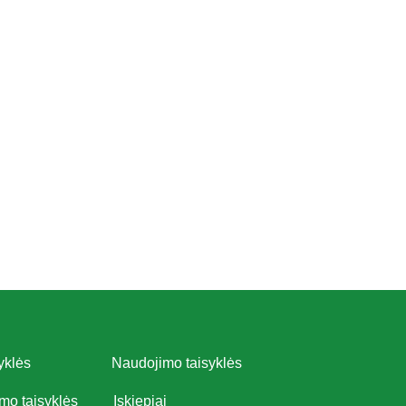
yklės
Naudojimo taisyklės
imo taisyklės
Įskiepiai