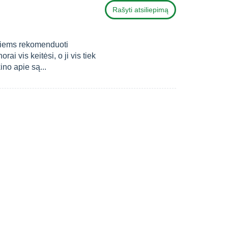
Rašyti atsiliepimą
itiems rekomenduoti
i vis keitėsi, o ji vis tiek
ino apie są...