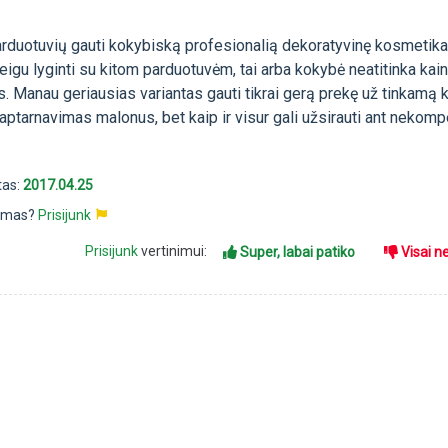
arduotuvių gauti kokybiską profesionalią dekoratyvinę kosmetika
eigu lyginti su kitom parduotuvėm, tai arba kokybė neatitinka kai
. Manau geriausias variantas gauti tikrai gerą prekę už tinkamą k
aptarnavimas malonus, bet kaip ir visur gali užsirauti ant nekom
tas:
2017.04.25
pimas?
Prisijunk
Prisijunk
vertinimui:
Super, labai patiko
Visai n