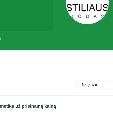
i
Naujesni
metika už prieinamą kainą