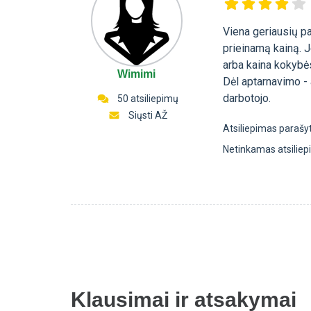
Viena geriausių p
prieinamą kainą. J
arba kaina kokybės
Wimimi
Dėl aptarnavimo - 
darbotojo.
50 atsiliepimų
Siųsti AŽ
Atsiliepimas parašy
Netinkamas atsilie
Klausimai ir atsakymai