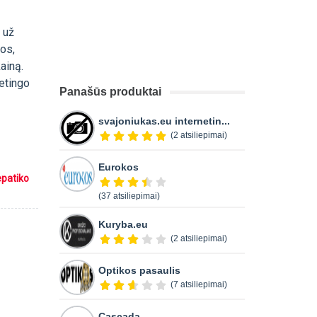
 už
nos,
ainą.
petingo
Panašūs produktai
svajoniukas.eu internetin...
(2 atsiliepimai)
Eurokos
epatiko
(37 atsiliepimai)
Kuryba.eu
(2 atsiliepimai)
Optikos pasaulis
(7 atsiliepimai)
Cascada