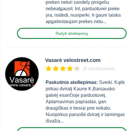
prekes neturi sandely pinigeliu
nebeatgausit. Int, parduotuvei preke
yra, isidedi, nusiperki. Ir gauni laiska
apgailestaujam prekes netu...
Rašyti atsiliepimą
Vasarė velostreet.com
(8 atsiliepimai)
Paskutinis atsiliepimas:
Sveiki. Kątik
pirkau dviratį Kaune K.Barsausko
gatvėj esančioje parduotuvėj.
Aptarnavimas paprastas, gan
draugiškas ir tiesiai prie reikalo.
Nusipirkus paruošė dviratį ir laimingas
išvažia...