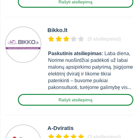
Rašyti atsiliepimą
Bikko.lt
(9 atsiliepimai)
Paskutinis atsiliepimas:
Laba diena,
Norime nuoširdžiai padėkoti už labai
malonų apsipirkimo patyrimą. Įsigijome
elektrinį dviratį ir likome tikrai
patenkinti – buvome puikiai
pakonsultuoti, turėjome galimybę vis...
Rašyti atsiliepimą
A-Dviratis
(3 atsiliepimai)