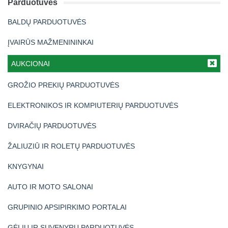
Parduotuvės
BALDŲ PARDUOTUVĖS
ĮVAIRŪS MAŽMENININKAI
AUKCIONAI
GROŽIO PREKIŲ PARDUOTUVĖS
ELEKTRONIKOS IR KOMPIUTERIŲ PARDUOTUVĖS
DVIRAČIŲ PARDUOTUVĖS
ŽALIUZIŪ IR ROLETŲ PARDUOTUVĖS
KNYGYNAI
AUTO IR MOTO SALONAI
GRUPINIO APSIPIRKIMO PORTALAI
GĖLIŲ IR SUVENYRŲ PARDUOTUVĖS