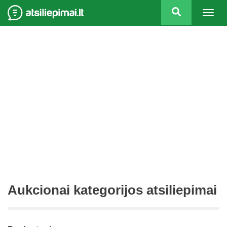
Togg
navig
Aukcionai kategorijos atsiliepimai