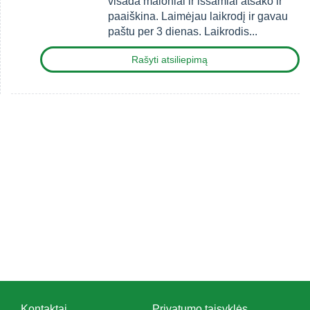
visada maloniai ir išsamiai atsako ir
paaiškina. Laimėjau laikrodį ir gavau
paštu per 3 dienas. Laikrodis...
Rašyti atsiliepimą
Kontaktai
Privatumo taisyklės