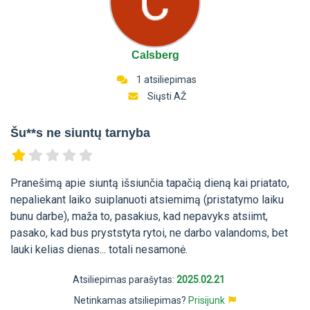
Calsberg
1 atsiliepimas
Siųsti AŽ
Šu**s ne siuntų tarnyba
Pranešimą apie siuntą išsiunčia tapačią dieną kai priatato,
nepaliekant laiko suiplanuoti atsiemimą (pristatymo laiku
bunu darbe), maža to, pasakius, kad nepavyks atsiimt,
pasako, kad bus pryststyta rytoi, ne darbo valandoms, bet
lauki kelias dienas... totali nesamonė.
Atsiliepimas parašytas:
2025.02.21
Netinkamas atsiliepimas?
Prisijunk