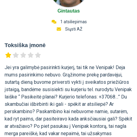
Gintautas
1 atsiliepimas
Siųsti AŽ
Toksiška įmonė
Jei yra galimybė pasirinkti kurjerį, tai tik ne Venipak! Deja
mums pasirinkimo nebuvo. Grąžinome prekę pardavėjui,
sutartą dieną buvome priversti vykti į sveikatos priežiūros
įstaigą, bandėme susisiekti su kurjeriu tel. nurodytu Venipak
laiške “ Pasikeitė planai? Kurjerio telefonas: +37068…” Du
skambučiai išbirbinti iki gali - spėkit ar atsiliepė? Ar
perskambino? Paskambino kai nebuvome namie, sutarėm,
kad ryt paims, dar pasiteiravo kada anksčiausiai gali? Spėkit
ar atvažiavo? Po piet pasukau į Venipak kontorą, tai nagla
merga pareiškė, kad vakar nepaimė, tai užsakymas