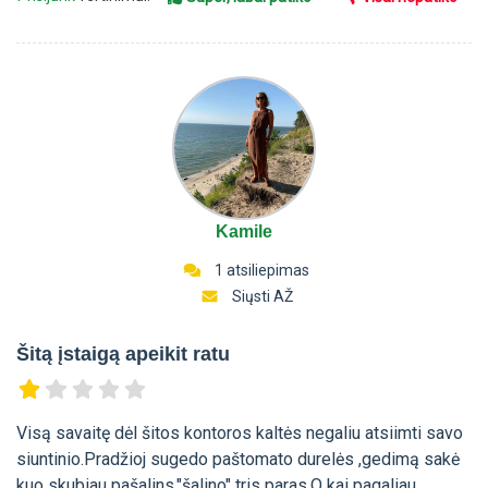
Kamile
1 atsiliepimas
Siųsti AŽ
Šitą įstaigą apeikit ratu
Visą savaitę dėl šitos kontoros kaltės negaliu atsiimti savo
siuntinio.Pradžioj sugedo paštomato durelės ,gedimą sakė
kuo skubiau pašalins,"šalino" tris paras.O kai pagaliau