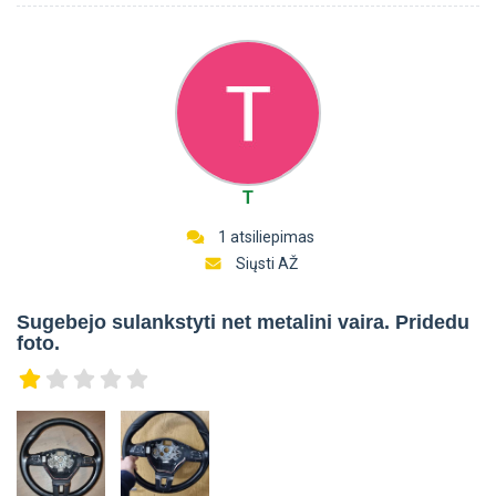
T
1 atsiliepimas
Siųsti AŽ
Sugebejo sulankstyti net metalini vaira. Pridedu
foto.