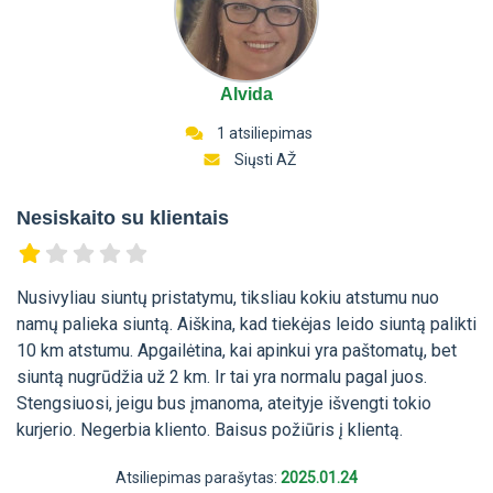
Alvida
1 atsiliepimas
Siųsti AŽ
Nesiskaito su klientais
Nusivyliau siuntų pristatymu, tiksliau kokiu atstumu nuo
namų palieka siuntą. Aiškina, kad tiekėjas leido siuntą palikti
10 km atstumu. Apgailėtina, kai apinkui yra paštomatų, bet
siuntą nugrūdžia už 2 km. Ir tai yra normalu pagal juos.
Stengsiuosi, jeigu bus įmanoma, ateityje išvengti tokio
kurjerio. Negerbia kliento. Baisus požiūris į klientą.
Atsiliepimas parašytas:
2025.01.24