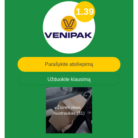
1.39
Parašykite atsiliepimą
Užduokite klausimą
Žiūrėti visas
nuotraukas (31)