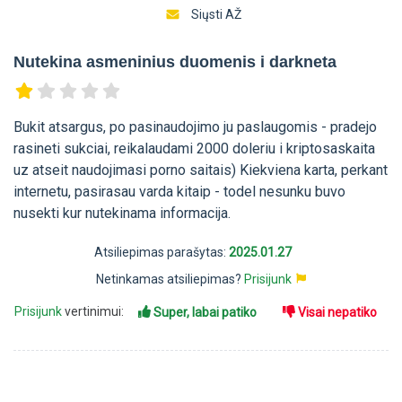
Siųsti AŽ
Nutekina asmeninius duomenis i darkneta
Bukit atsargus, po pasinaudojimo ju paslaugomis - pradejo
rasineti sukciai, reikalaudami 2000 doleriu i kriptosaskaita
uz atseit naudojimasi porno saitais) Kiekviena karta, perkant
internetu, pasirasau varda kitaip - todel nesunku buvo
nusekti kur nutekinama informacija.
Atsiliepimas parašytas:
2025.01.27
Netinkamas atsiliepimas?
Prisijunk
Prisijunk
vertinimui:
Super, labai patiko
Visai nepatiko