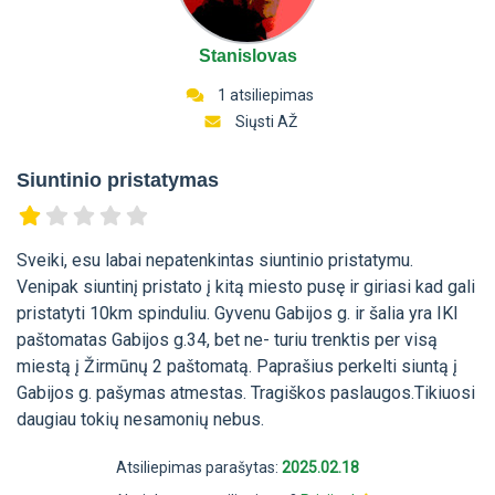
Stanislovas
1 atsiliepimas
Siųsti AŽ
Siuntinio pristatymas
Sveiki, esu labai nepatenkintas siuntinio pristatymu.
Venipak siuntinį pristato į kitą miesto pusę ir giriasi kad gali
pristatyti 10km spinduliu. Gyvenu Gabijos g. ir šalia yra IKI
paštomatas Gabijos g.34, bet ne- turiu trenktis per visą
miestą į Žirmūnų 2 paštomatą. Paprašius perkelti siuntą į
Gabijos g. pašymas atmestas. Tragiškos paslaugos.Tikiuosi
daugiau tokių nesamonių nebus.
Atsiliepimas parašytas:
2025.02.18