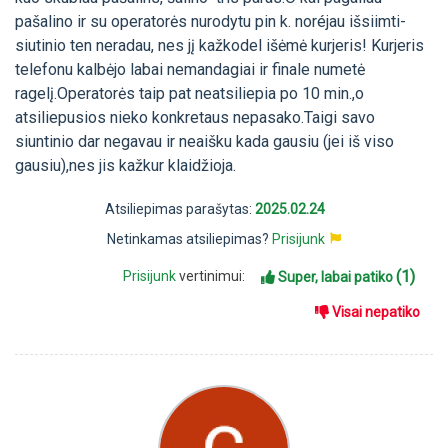
pašalino ir su operatorės nurodytu pin k. noréjau išsiimti-
siutinio ten neradau, nes jį kažkodel išėmė kurjeris! Kurjeris
telefonu kalbėjo labai nemandagiai ir finale numetė
ragelį.Operatorės taip pat neatsiliepia po 10 min.,o
atsiliepusios nieko konkretaus nepasako.Taigi savo
siuntinio dar negavau ir neaišku kada gausiu (jei iš viso
gausiu),nes jis kažkur klaidžioja.
Atsiliepimas parašytas:
2025.02.24
Netinkamas atsiliepimas?
Prisijunk
(1)
Prisijunk
vertinimui:
Super, labai patiko
Visai nepatiko