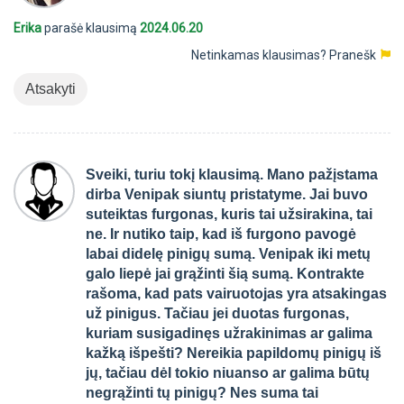
Erika
parašė klausimą
2024.06.20
Netinkamas klausimas?
Pranešk
Atsakyti
Sveiki, turiu tokį klausimą. Mano pažįstama
dirba Venipak siuntų pristatyme. Jai buvo
suteiktas furgonas, kuris tai užsirakina, tai
ne. Ir nutiko taip, kad iš furgono pavogė
labai didelę pinigų sumą. Venipak iki metų
galo liepė jai grąžinti šią sumą. Kontrakte
rašoma, kad pats vairuotojas yra atsakingas
už pinigus. Tačiau jei duotas furgonas,
kuriam susigadinęs užrakinimas ar galima
kažką išpešti? Nereikia papildomų pinigų iš
jų, tačiau dėl tokio niuanso ar galima būtų
negrąžinti tų pinigų? Nes suma tai