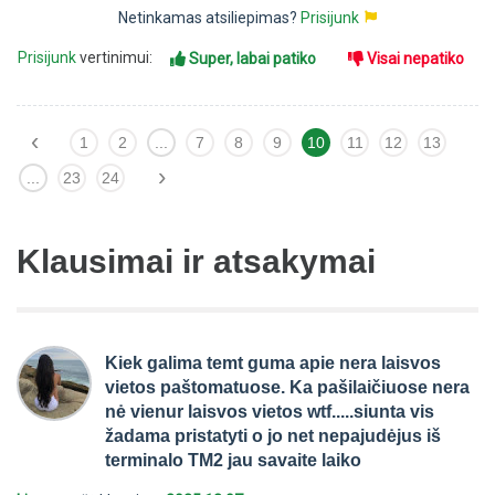
Netinkamas atsiliepimas?
Prisijunk
Prisijunk
vertinimui:
Super, labai patiko
Visai nepatiko
‹
1
2
...
7
8
9
10
11
12
13
›
...
23
24
Klausimai ir atsakymai
Kiek galima temt guma apie nera laisvos
vietos paštomatuose. Ka pašilaičiuose nera
nė vienur laisvos vietos wtf.....siunta vis
žadama pristatyti o jo net nepajudėjus iš
terminalo TM2 jau savaite laiko