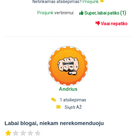
Netinkamas atsiliepimas?
Prisijunk
(1)
Prisijunk
vertinimui:
Super, labai patiko
Visai nepatiko
Andrius
1 atsiliepimas
Siųsti AŽ
Labai blogai, niekam nerekomenduoju