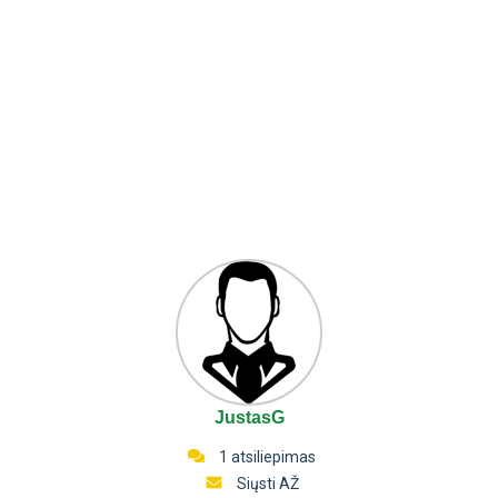
JustasG
1 atsiliepimas
Siųsti AŽ