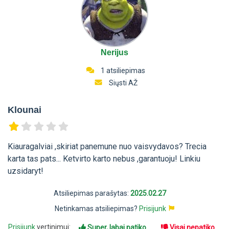
Nerijus
1 atsiliepimas
Siųsti AŽ
Klounai
Kiauragalviai ,skiriat panemune nuo vaisvydavos? Trecia
karta tas pats... Ketvirto karto nebus ,garantuoju! Linkiu
uzsidaryt!
Atsiliepimas parašytas:
2025.02.27
Netinkamas atsiliepimas?
Prisijunk
Prisijunk
vertinimui:
Super, labai patiko
Visai nepatiko