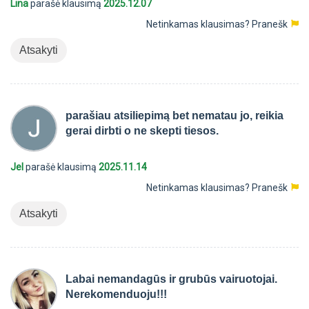
Lina
parašė klausimą
2025.12.07
Netinkamas klausimas?
Pranešk
Atsakyti
parašiau atsiliepimą bet nematau jo, reikia
gerai dirbti o ne skepti tiesos.
Jel
parašė klausimą
2025.11.14
Netinkamas klausimas?
Pranešk
Atsakyti
Labai nemandagūs ir grubūs vairuotojai.
Nerekomenduoju!!!