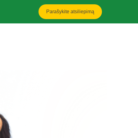
Parašykite atsiliepimą